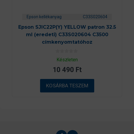
Epson kellékanyag
C33S020604
Epson SJIC22P(Y) YELLOW patron 32.5
ml (eredeti) C33S020604 C3500
címkenyomtatóhoz
0
Készleten
a
z
10 490
Ft
5
-
b
ő
KOSÁRBA TESZEM
l