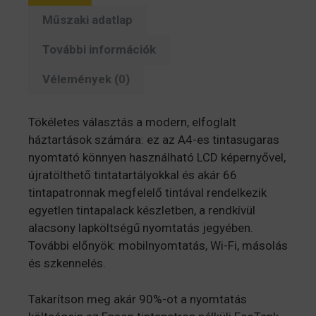
USB/Wifi)
Műszaki adatlap
(C11CJ66427)
mennyiség
További információk
Vélemények (0)
Tökéletes választás a modern, elfoglalt
háztartások számára: ez az A4-es tintasugaras
nyomtató könnyen használható LCD képernyővel,
újratölthető tintatartályokkal és akár 66
tintapatronnak megfelelő tintával rendelkezik
egyetlen tintapalack készletben, a rendkívül
alacsony lapköltségű nyomtatás jegyében.
További előnyök: mobilnyomtatás, Wi-Fi, másolás
és szkennelés.
Takarítson meg akár 90%-ot a nyomtatás