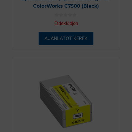
ColorWorks C7500 (Black)
0
Érdeklődjön
a
z
5
AJÁNLATOT KÉREK
-
b
ő
l