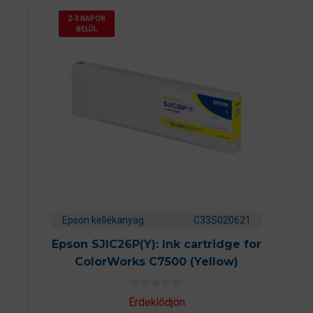
2-3 NAPON
BELÜL
Epson kellékanyag
C33S020621
Epson SJIC26P(Y): Ink cartridge for
ColorWorks C7500 (Yellow)
0
Érdeklődjön
a