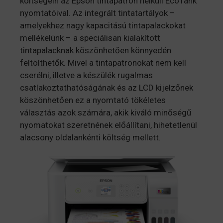
költségein az Epson tintapatron nélküli EcoTank
nyomtatóival. Az integrált tintatartályok –
amelyekhez nagy kapacitású tintapalackokat
mellékelünk – a speciálisan kialakított
tintapalacknak köszönhetően könnyedén
feltölthetők. Mivel a tintapatronokat nem kell
cserélni, illetve a készülék rugalmas
csatlakoztathatóságának és az LCD kijelzőnek
köszönhetően ez a nyomtató tökéletes
választás azok számára, akik kiváló minőségű
nyomatokat szeretnének előállítani, hihetetlenül
alacsony oldalankénti költség mellett.