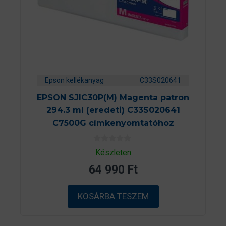
Epson kellékanyag
C33S020641
EPSON SJIC30P(M) Magenta patron
294.3 ml (eredeti) C33S020641
C7500G címkenyomtatóhoz
0
Készleten
a
z
64 990
Ft
5
-
b
ő
KOSÁRBA TESZEM
l