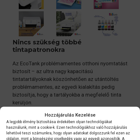
Nincs szükség többé
tintapatronokra
Az EcoTank problémamentes otthoni nyomtatást
biztosít – az ultra nagy kapacitású
tintatartályoknak köszönhetően az utántöltés
problémamentes, az egyedi kialakítás pedig
biztosítja, hogy a tartályokba a megfelelő tinta
kerüljön.
Hozzájárulás Kezelése
Csak gazdaságosan
A legjobb élmény biztosítása érdekében olyan technológiákat
használunk, mint a cookie-k. Ezen technológiákhoz való hozzájárulás
Ezzel a gazdaságos nyomtatóval a nyomtatási
lehetővé teszi számunkra, hogy olyan adatokat dolgozzunk fel ezen az
oldalon, mint a böngészési viselkedés vagy az egyedi azonosítók. A
költségek akár 90%-át is megtakaríthatja,