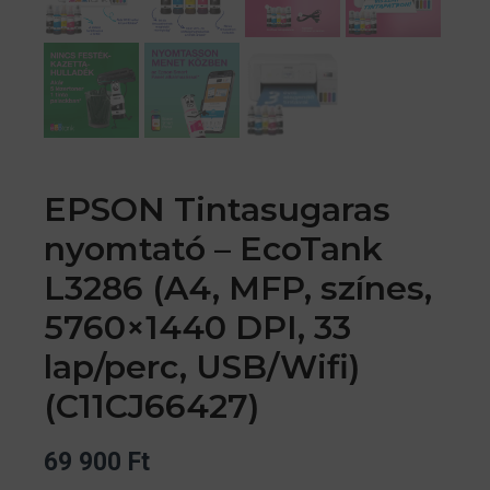
EPSON Tintasugaras
nyomtató – EcoTank
L3286 (A4, MFP, színes,
5760×1440 DPI, 33
lap/perc, USB/Wifi)
(C11CJ66427)
69 900
Ft