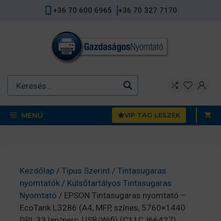
Kilépés
+36 70 600 6965
+36 70 327 7170
a
tartalomba
MENÜ
VIP TAG LESZEK
Kezdőlap
/
Típus Szerint
/
Tintasugaras
nyomtatók
/
Külsőtartályos Tintasugaras
Nyomtató
/ EPSON Tintasugaras nyomtató –
EcoTank L3286 (A4, MFP, színes, 5760×1440
DPI, 33 lap/perc, USB/Wifi) (C11CJ66427)