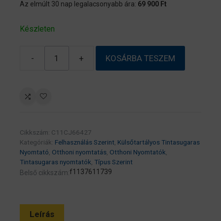
Az elmúlt 30 nap legalacsonyabb ára:
69 900
Ft
Készleten
-
+
KOSÁRBA TESZEM
EPSON
Tintasugaras
nyomtató
–
EcoTank
L3286
Cikkszám:
C11CJ66427
(A4,
Kategóriák:
Felhasználás Szerint
,
Külsőtartályos Tintasugaras
MFP,
Nyomtató
,
Otthoni nyomtatás
,
Otthoni Nyomtatók
,
színes,
Tintasugaras nyomtatók
,
Típus Szerint
f1137611739
Belső cikkszám:
5760×1440
DPI,
33
lap/perc,
Leírás