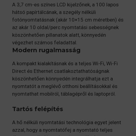
A 3,7 cm-es színes LCD kijelzőnek, a 100 lapos
hátsó papírtálcának, a szegély nélküli
fotónyomtatásnak (akár 10×15 cm méretben) és
az akár 10 oldal/perc nyomtatási sebességnek
köszönhetően pillanatok alatt, könnyedén
végezhet számos feladattal.
Modern rugalmasság
A kompakt kialakításnak és a teljes Wi-Fi, Wi-Fi
Direct és Ethernet csatlakoztathatóságnak
köszönhetően könnyedén integrálhatja ezt a
nyomtatót a meglévő otthoni beállításokkal és
nyomtathat mobilról, táblagépről és laptopról.
Tartós felépítés
A hő nélküli nyomtatási technológia egyet jelent
azzal, hogy a nyomtatófej a nyomtató teljes