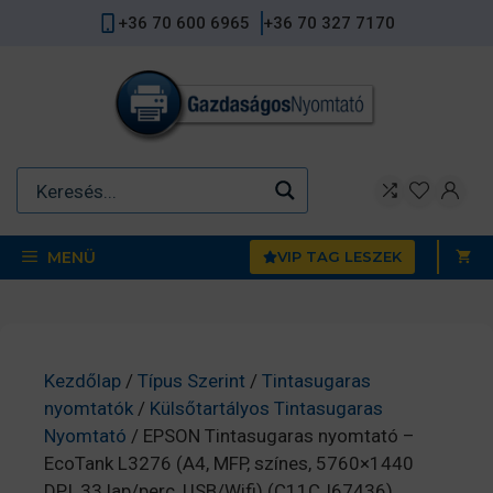
Kilépés
+36 70 600 6965
+36 70 327 7170
a
tartalomba
MENÜ
VIP TAG LESZEK
Kezdőlap
/
Típus Szerint
/
Tintasugaras
nyomtatók
/
Külsőtartályos Tintasugaras
Nyomtató
/ EPSON Tintasugaras nyomtató –
EcoTank L3276 (A4, MFP, színes, 5760×1440
DPI, 33 lap/perc, USB/Wifi) (C11CJ67436)