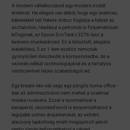
A modern vállalkozásod egy modern irodát
érdemel. Ha eleged van abból, hogy egy unalmas,
kábelekkel teli fekete doboz foglalja a helyet az
asztalodon, ráadásul a patronok is folyamatosan
kifogynak, az Epson EcoTank L3276 lesz a
kedvenc munkatársad. Ez a letisztult, elegáns
kialakítású, 3 az 1-ben eszköz nemcsak
gyönyörűen illeszkedik a környezetedbe, de a
vezeték nélküli technológiájával és a tartályos
rendszerével teljes szabadságot ad.
Egy kreatív kkv-nál vagy egy pörgős home office-
ban az adminisztráció nem mehet a szakmai
munka rovására. Ezzel a nyomtatóval a
kanapéról, okostelefonról is kinyomtathatod a
legújabb színes árajánlatokat, az extrém
alacsony lapköltség miatt megspórolt pénzt
pedig simán beforgathatod a céged