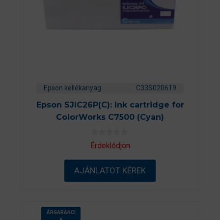
Epson kellékanyag
C33S020619
Epson SJIC26P(C): Ink cartridge for
ColorWorks C7500 (Cyan)
0
Érdeklődjön
a
z
5
AJÁNLATOT KÉREK
-
b
ő
l
ÁRGARANCI
A