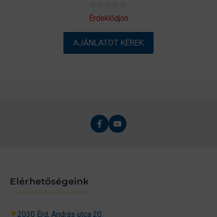
0
Érdeklődjön
a
z
5
AJÁNLATOT KÉREK
-
b
ő
l
Elérhetőségeink
2030 Érd, András utca 20.