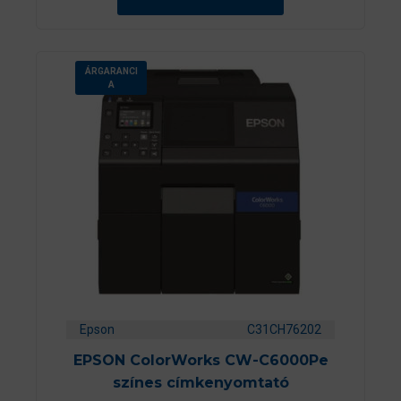
b
ő
l
ÁRGARANCI
A
Epson
C31CH76202
EPSON ColorWorks CW-C6000Pe
színes címkenyomtató