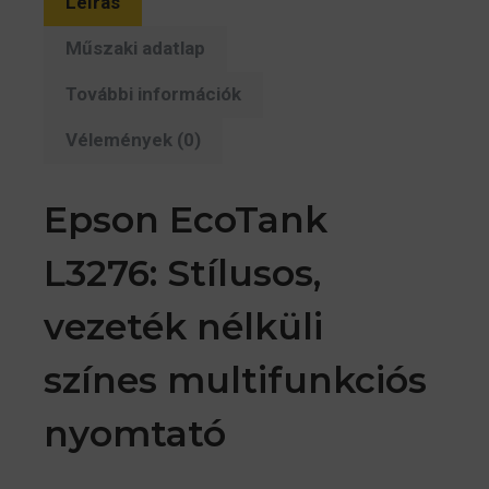
USB/Wifi)
Leírás
(C11CJ67436)
Műszaki adatlap
mennyiség
További információk
Vélemények (0)
Epson EcoTank
L3276: Stílusos,
vezeték nélküli
színes multifunkciós
nyomtató