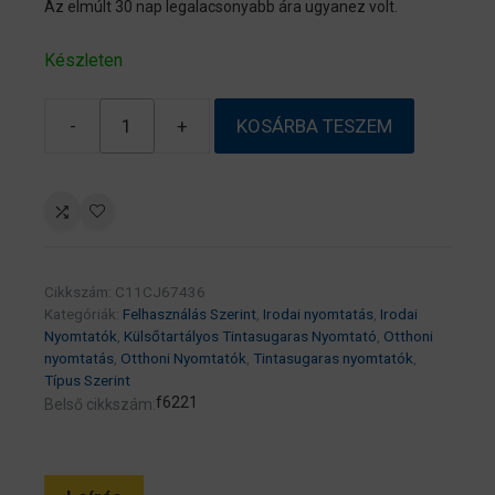
Az elmúlt 30 nap legalacsonyabb ára ugyanez volt.
Készleten
-
+
KOSÁRBA TESZEM
EPSON
Tintasugaras
nyomtató
–
EcoTank
L3276
Cikkszám:
C11CJ67436
(A4,
Kategóriák:
Felhasználás Szerint
,
Irodai nyomtatás
,
Irodai
MFP,
Nyomtatók
,
Külsőtartályos Tintasugaras Nyomtató
,
Otthoni
színes,
nyomtatás
,
Otthoni Nyomtatók
,
Tintasugaras nyomtatók
,
Típus Szerint
5760×1440
f6221
Belső cikkszám:
DPI,
33
lap/perc,