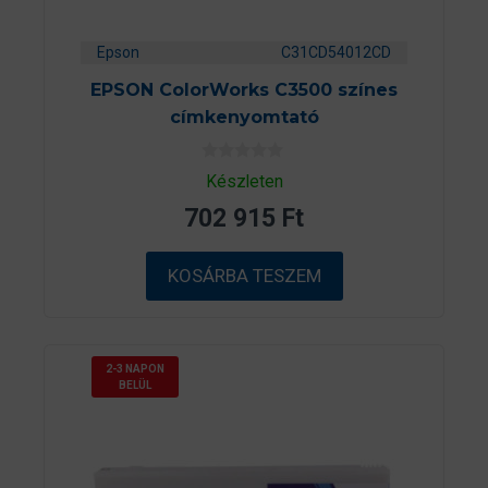
Epson
C31CD54012CD
EPSON ColorWorks C3500 színes
címkenyomtató
0
Készleten
a
z
702 915
Ft
5
-
b
ő
KOSÁRBA TESZEM
l
2-3 NAPON
BELÜL