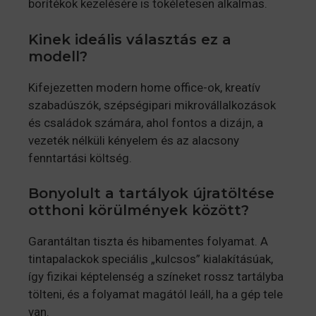
borítékok kezelésére is tökéletesen alkalmas.
Kinek ideális választás ez a
modell?
Kifejezetten modern home office-ok, kreatív
szabadúszók, szépségipari mikrovállalkozások
és családok számára, ahol fontos a dizájn, a
vezeték nélküli kényelem és az alacsony
fenntartási költség.
Bonyolult a tartályok újratöltése
otthoni körülmények között?
Garantáltan tiszta és hibamentes folyamat. A
tintapalackok speciális „kulcsos” kialakításúak,
így fizikai képtelenség a színeket rossz tartályba
tölteni, és a folyamat magától leáll, ha a gép tele
van.