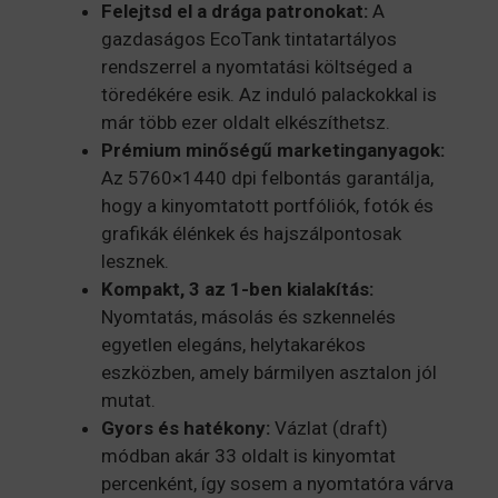
Felejtsd el a drága patronokat:
A
gazdaságos EcoTank tintatartályos
rendszerrel a nyomtatási költséged a
töredékére esik. Az induló palackokkal is
már több ezer oldalt elkészíthetsz.
Prémium minőségű marketinganyagok:
Az 5760×1440 dpi felbontás garantálja,
hogy a kinyomtatott portfóliók, fotók és
grafikák élénkek és hajszálpontosak
lesznek.
Kompakt, 3 az 1-ben kialakítás:
Nyomtatás, másolás és szkennelés
egyetlen elegáns, helytakarékos
eszközben, amely bármilyen asztalon jól
mutat.
Gyors és hatékony:
Vázlat (draft)
módban akár 33 oldalt is kinyomtat
percenként, így sosem a nyomtatóra várva