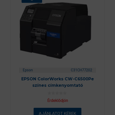
Epson
C31CH77202
EPSON ColorWorks CW-C6500Pe
színes címkenyomtató
0
Érdeklődjön
a
z
5
AJÁNLATOT KÉREK
-