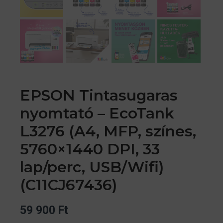
EPSON Tintasugaras
nyomtató – EcoTank
L3276 (A4, MFP, színes,
5760×1440 DPI, 33
lap/perc, USB/Wifi)
(C11CJ67436)
59 900
Ft