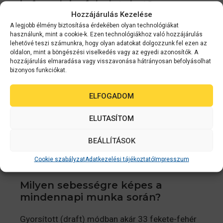
is fogadni a feladatokat?
Hozzájárulás Kezelése
Igen, az ingyenes Epson Smart Panel alkalmazás
A legjobb élmény biztosítása érdekében olyan technológiákat
használunk, mint a cookie-k. Ezen technológiákhoz való hozzájárulás
letöltésével közvetlenül a mobiltelefonodról vagy
lehetővé teszi számunkra, hogy olyan adatokat dolgozzunk fel ezen az
a táblagépedről is nyomtathatsz és
oldalon, mint a böngészési viselkedés vagy az egyedi azonosítók. A
hozzájárulás elmaradása vagy visszavonása hátrányosan befolyásolhat
szkennelhetsz.
bizonyos funkciókat.
Milyen felbontással nyomtat az
ELFOGADOM
Epson L3276?
ELUTASÍTOM
A gép maximális nyomtatási felbontása
lenyűgöző 5760×1440 dpi, ami fotóminőségű,
BEÁLLÍTÁSOK
rendkívül éles és élénk színű anyagok készítését
teszi lehetővé.
Cookie szabályzat
Adatkezelési tájékoztató
Impresszum
Milyen sebességre képes a
mindennapi munka során?
Gyorsított (draft) módban akár 33 fekete-fehér