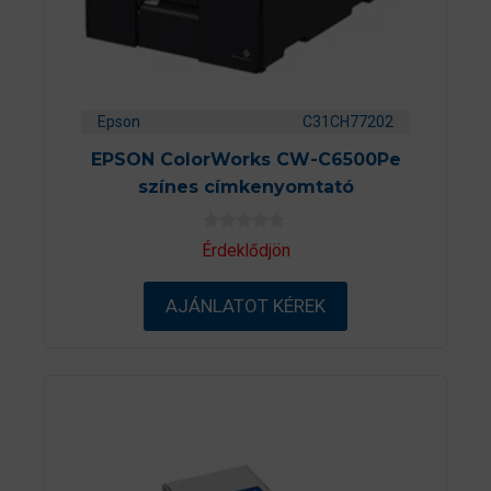
Epson
C31CH77202
EPSON ColorWorks CW-C6500Pe
színes címkenyomtató
0
Érdeklődjön
a
z
5
AJÁNLATOT KÉREK
-
b
ő
l