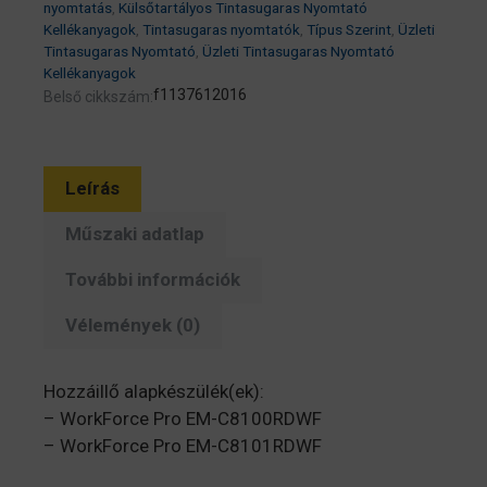
Workforce
nyomtatás
,
Külsőtartályos Tintasugaras Nyomtató
Pro
Kellékanyagok
,
Tintasugaras nyomtatók
,
Típus Szerint
,
Üzleti
Tintasugaras Nyomtató
,
Üzleti Tintasugaras Nyomtató
EM-
Kellékanyagok
C8100/C8101RDWF
f1137612016
Belső cikkszám:
széria
mennyiség
Leírás
Műszaki adatlap
További információk
Vélemények (0)
Hozzáillő alapkészülék(ek):
– WorkForce Pro EM-C8100RDWF
– WorkForce Pro EM-C8101RDWF