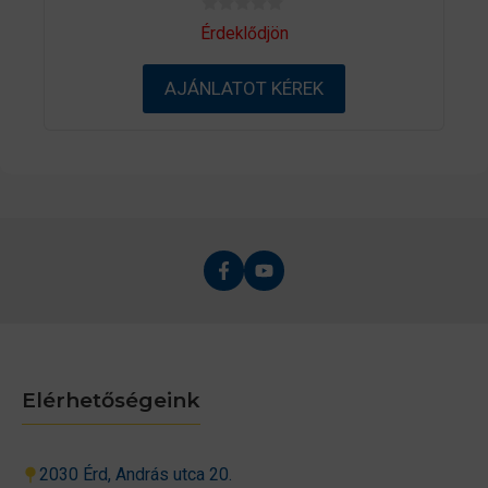
0
Érdeklődjön
a
z
5
AJÁNLATOT KÉREK
-
b
ő
l
Elérhetőségeink
2030 Érd, András utca 20.