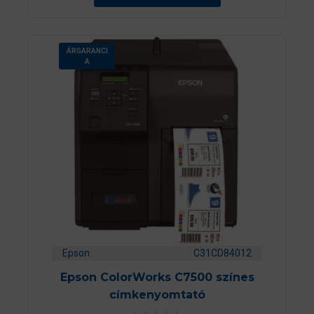
ÁRGARANCI
A
Epson
C31CD84012
Epson ColorWorks C7500 színes
címkenyomtató