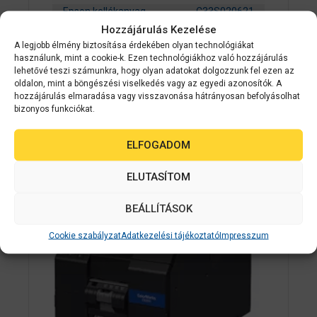
Epson kellékanyag
C33S020621
Hozzájárulás Kezelése
Epson SJIC26P(Y): Ink cartridge for
A legjobb élmény biztosítása érdekében olyan technológiákat
ColorWorks C7500 (Yellow)
használunk, mint a cookie-k. Ezen technológiákhoz való hozzájárulás
lehetővé teszi számunkra, hogy olyan adatokat dolgozzunk fel ezen az
oldalon, mint a böngészési viselkedés vagy az egyedi azonosítók. A
0
Érdeklődjön
hozzájárulás elmaradása vagy visszavonása hátrányosan befolyásolhat
a
bizonyos funkciókat.
z
5
AJÁNLATOT KÉREK
-
b
ELFOGADOM
ő
l
ELUTASÍTOM
ÁRGARANCI
A
BEÁLLÍTÁSOK
Cookie szabályzat
Adatkezelési tájékoztató
Impresszum