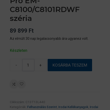
Pro EM-
C8100/C8101RDWF
széria
89 899
Ft
Az elmúlt 30 nap legalacsonyabb ára ugyanez volt.
Készleten
-
+
KOSÁRBA TESZEM
Epson
T13L4
yellow
patron
20K
(eredeti)
Cikkszám:
C13T13L440
C13T13L440
Kategóriák:
Felhasználás Szerint
,
Irodai Kellékanyagok
,
Irodai