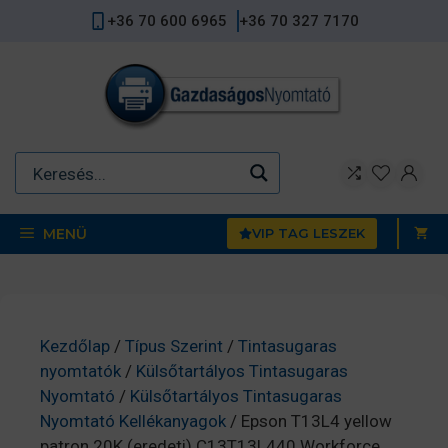
Kilépés
+36 70 600 6965
+36 70 327 7170
a
tartalomba
MENÜ
VIP TAG LESZEK
Kezdőlap
/
Típus Szerint
/
Tintasugaras
nyomtatók
/
Külsőtartályos Tintasugaras
Nyomtató
/
Külsőtartályos Tintasugaras
Nyomtató Kellékanyagok
/ Epson T13L4 yellow
patron 20K (eredeti) C13T13L440 Workforce