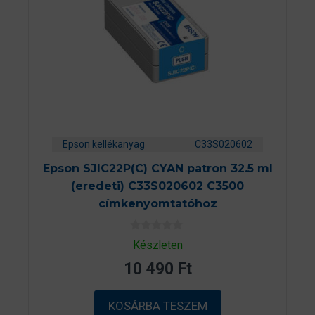
Epson kellékanyag
C33S020602
Epson SJIC22P(C) CYAN patron 32.5 ml
(eredeti) C33S020602 C3500
címkenyomtatóhoz
0
Készleten
a
z
10 490
Ft
5
-
b
ő
KOSÁRBA TESZEM
l