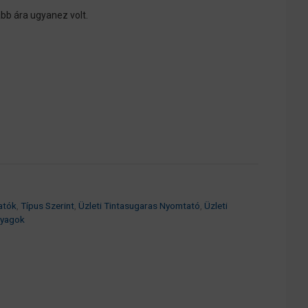
bb ára ugyanez volt.
atók
,
Típus Szerint
,
Üzleti Tintasugaras Nyomtató
,
Üzleti
nyagok