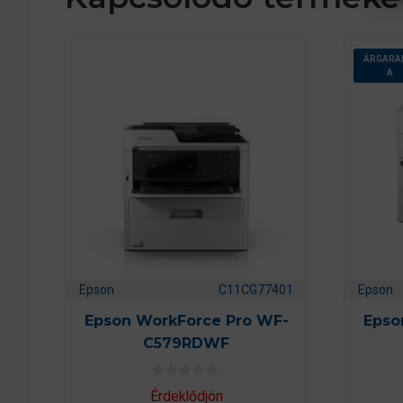
ÁRGARA
A
Epson
C11CG77401
Epson
Epson WorkForce Pro WF-
Epso
C579RDWF
0
Érdeklődjön
a