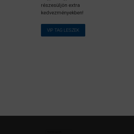
részesüljön extra
kedvezményekben!
VIP TAG LESZEK