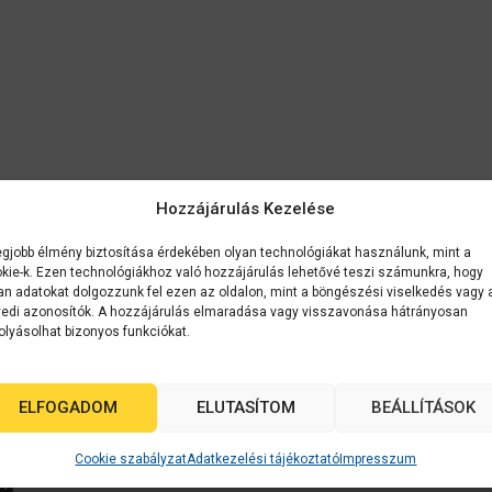
Hozzájárulás Kezelése
egjobb élmény biztosítása érdekében olyan technológiákat használunk, mint a
kie-k. Ezen technológiákhoz való hozzájárulás lehetővé teszi számunkra, hogy
an adatokat dolgozzunk fel ezen az oldalon, mint a böngészési viselkedés vagy 
edi azonosítók. A hozzájárulás elmaradása vagy visszavonása hátrányosan
olyásolhat bizonyos funkciókat.
ELFOGADOM
ELUTASÍTOM
BEÁLLÍTÁSOK
Cookie szabályzat
Adatkezelési tájékoztató
Impresszum
k