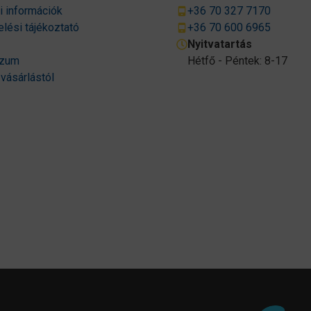
si információk
+36 70 327 7170
lési tájékoztató
+36 70 600 6965
Nyitvatartás
szum
Hétfő - Péntek: 8-17
 vásárlástól