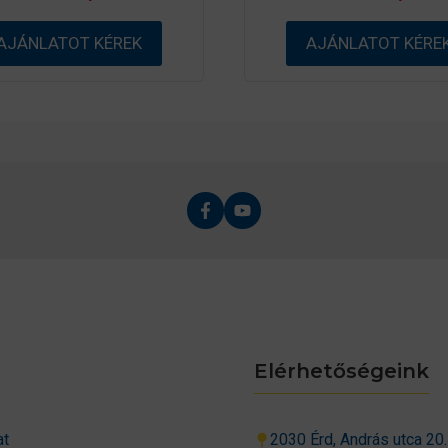
z
z
5
5
AJÁNLATOT KÉREK
AJÁNLATOT KÉRE
-
-
b
b
ő
ő
l
l
Elérhetőségeink
at
2030 Érd, András utca 20.