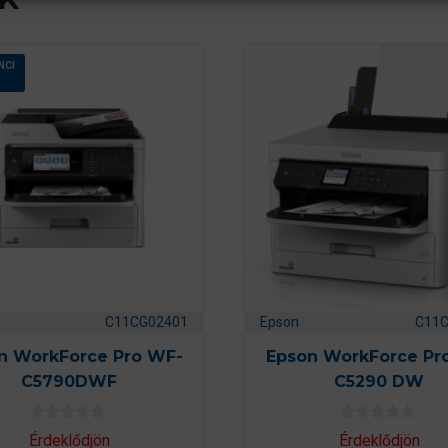
NCI
C11CG02401
Epson
C11
n WorkForce Pro WF-
Epson WorkForce Pr
C5790DWF
C5290 DW
0
0
Érdeklődjön
Érdeklődjön
a
a