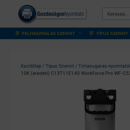
Kilépés
a
tartalomba
FELHASZNÁLÁS SZERINT
TÍPUS SZERINT
Kezdőlap
/
Típus Szerint
/
Tintasugaras nyomtató
10K (eredeti) C13T11E140 Workforce Pro WF-C5