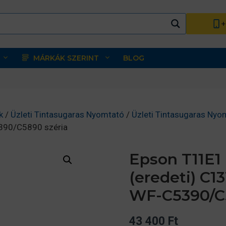
+
MÁRKÁK SZERINT
BLOG
k
/
Üzleti Tintasugaras Nyomtató
/
Üzleti Tintasugaras Nyo
390/C5890 széria
Epson T11E1 
(eredeti) C1
WF-C5390/C5
43 400
Ft