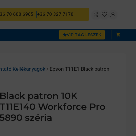
36 70 600 6965
+36 70 327 7170
VIP TAG LESZEK
mtató Kellékanyagok
/ Epson T11E1 Black patron
Black patron 10K
3T11E140 Workforce Pro
890 széria