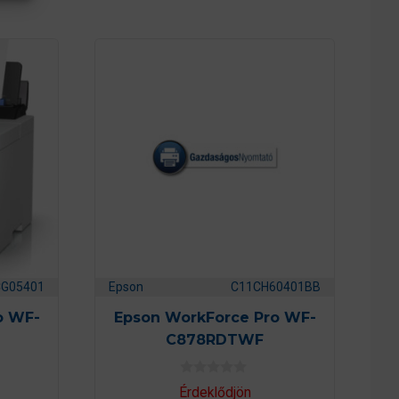
CG05401
Epson
C11CH60401BB
o WF-
Epson WorkForce Pro WF-
C878RDTWF
0
Érdeklődjön
a