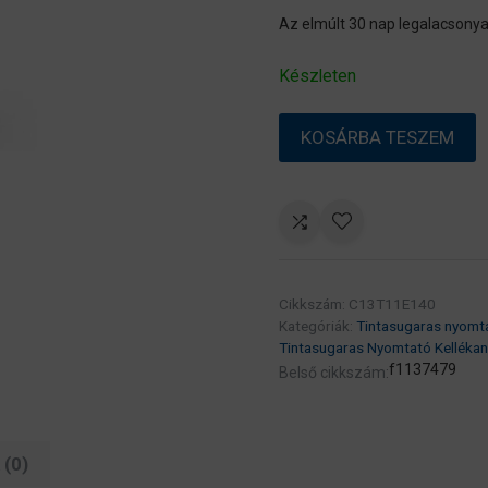
Az elmúlt 30 nap legalacsonya
Készleten
Epson
KOSÁRBA TESZEM
T11E1
Black
patron
10K
(eredeti)
C13T11E140
Cikkszám:
C13T11E140
Workforce
Kategóriák:
Tintasugaras nyomt
Pro
Tintasugaras Nyomtató Kelléka
WF-
f1137479
Belső cikkszám:
C5390/C5890
széria
mennyiség
(0)