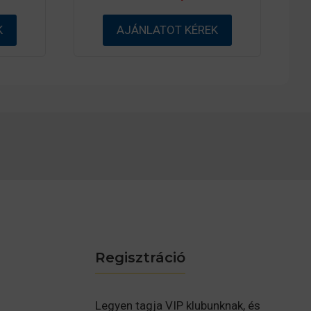
z
5
K
AJÁNLATOT KÉREK
-
b
ő
l
Regisztráció
Legyen tagja VIP klubunknak, és