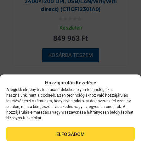
2400×1200 DPI, USB/LAN/Wifi/Wifi
direct) (C11CF12301A0)
0
Készleten
a
z
849 963
Ft
5
-
b
ő
KOSÁRBA TESZEM
l
Hozzájárulás Kezelése
A legjobb élmény biztosítása érdekében olyan technológiákat
használunk, mint a cookie-k. Ezen technológiákhoz való hozzájárulás
lehetővé teszi számunkra, hogy olyan adatokat dolgozzunk fel ezen az
oldalon, mint a böngészési viselkedés vagy az egyedi azonosítók. A
hozzájárulás elmaradása vagy visszavonása hátrányosan befolyásolhat
bizonyos funkciókat.
ELFOGADOM