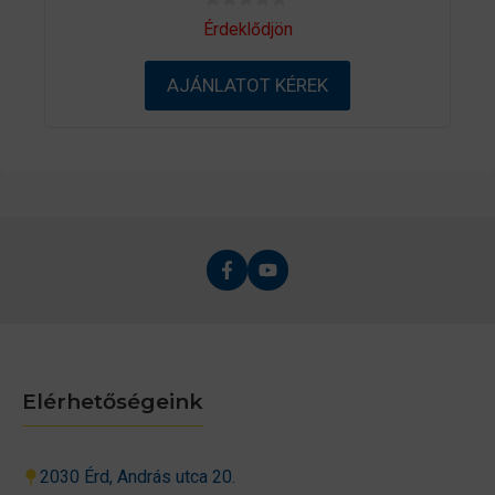
0
Érdeklődjön
a
z
5
AJÁNLATOT KÉREK
-
b
ő
l
Elérhetőségeink
2030 Érd, András utca 20.