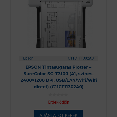
Epson
C11CF11302A0
EPSON Tintasugaras Plotter –
SureColor SC-T3100 (A1, színes,
2400×1200 DPI, USB/LAN/Wifi/Wifi
direct) (C11CF11302A0)
0
Érdeklődjön
a
z
5
AJÁNLATOT KÉREK
-