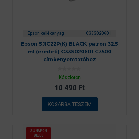
Epson kellékanyag
C33S020601
Epson SJIC22P(K) BLACK patron 32.5
ml (eredeti) C33S020601 C3500
címkenyomtatóhoz
0
Készleten
a
z
10 490
Ft
5
-
b
ő
KOSÁRBA TESZEM
l
2-3 NAPON
BELÜL