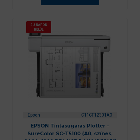
b
ő
l
2-3 NAPON
BELÜL
Epson
C11CF12301A0
EPSON Tintasugaras Plotter –
SureColor SC-T5100 (A0, színes,