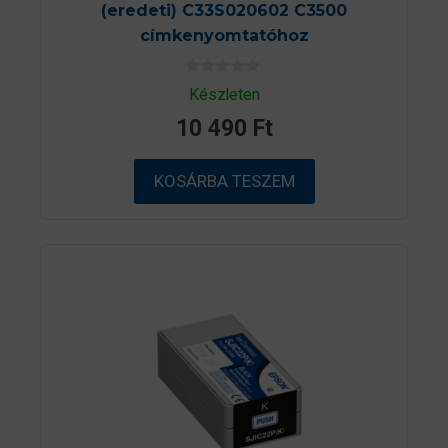
(eredeti) C33S020602 C3500
címkenyomtatóhoz
0
Készleten
a
z
10 490
Ft
5
-
b
ő
KOSÁRBA TESZEM
l