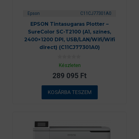
Epson
C11CJ77301A0
EPSON Tintasugaras Plotter –
SureColor SC-T2100 (A1, színes,
2400×1200 DPI, USB/LAN/Wifi/Wifi
direct) (C11CJ77301A0)
0
Készleten
a
z
289 095
Ft
5
-
b
ő
KOSÁRBA TESZEM
l