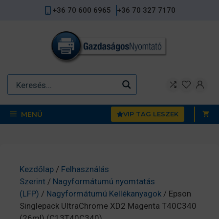
Kilépés
+36 70 600 6965
+36 70 327 7170
a
tartalomba
MENÜ
VIP TAG LESZEK
Kezdőlap
/
Felhasználás
Szerint
/
Nagyformátumú nyomtatás
(LFP)
/
Nagyformátumú Kellékanyagok
/ Epson
Singlepack UltraChrome XD2 Magenta T40C340
(26ml) (C13T40C340)