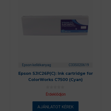
Epson kellékanyag
C33S020619
Epson SJIC26P(C): Ink cartridge for
ColorWorks C7500 (Cyan)
0
Érdeklődjön
a
z
5
AJÁNLATOT KÉREK
-
b