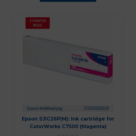
ő
l
2-3 NAPON
BELÜL
Epson kellékanyag
C33S020620
Epson SJIC26P(M): Ink cartridge for
ColorWorks C7500 (Magenta)