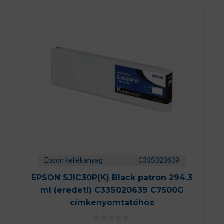
Epson kellékanyag
C33S020639
EPSON SJIC30P(K) Black patron 294.3
ml (eredeti) C33S020639 C7500G
címkenyomtatóhoz