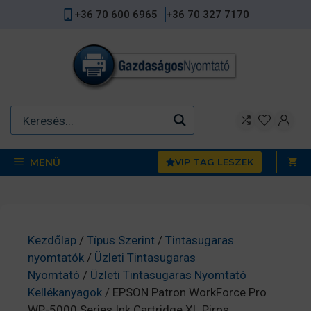
Kilépés
+36 70 600 6965
+36 70 327 7170
a
tartalomba
MENÜ
VIP TAG LESZEK
Kezdőlap
/
Típus Szerint
/
Tintasugaras
nyomtatók
/
Üzleti Tintasugaras
Nyomtató
/
Üzleti Tintasugaras Nyomtató
Kellékanyagok
/ EPSON Patron WorkForce Pro
WP-5000 Series Ink Cartridge XL Piros