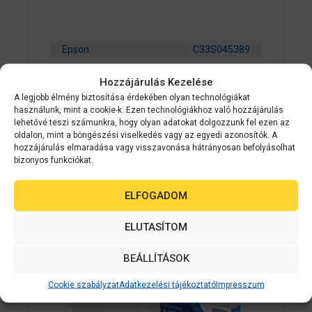
Epson
C33S045389
Premium Matte Ticket Roll, 80mm x
Hozzájárulás Kezelése
50m
A legjobb élmény biztosítása érdekében olyan technológiákat
használunk, mint a cookie-k. Ezen technológiákhoz való hozzájárulás
lehetővé teszi számunkra, hogy olyan adatokat dolgozzunk fel ezen az
0
Érdeklődjön
oldalon, mint a böngészési viselkedés vagy az egyedi azonosítók. A
a
z
hozzájárulás elmaradása vagy visszavonása hátrányosan befolyásolhat
5
bizonyos funkciókat.
AJÁNLATOT KÉREK
-
b
ő
ELFOGADOM
l
ELUTASÍTOM
BEÁLLÍTÁSOK
Cookie szabályzat
Adatkezelési tájékoztató
Impresszum