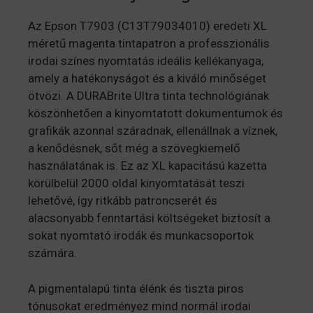
Az Epson T7903 (C13T79034010) eredeti XL
méretű magenta tintapatron a professzionális
irodai színes nyomtatás ideális kellékanyaga,
amely a hatékonyságot és a kiváló minőséget
ötvözi. A DURABrite Ultra tinta technológiának
köszönhetően a kinyomtatott dokumentumok és
grafikák azonnal száradnak, ellenállnak a víznek,
a kenődésnek, sőt még a szövegkiemelő
használatának is. Ez az XL kapacitású kazetta
körülbelül 2000 oldal kinyomtatását teszi
lehetővé, így ritkább patroncserét és
alacsonyabb fenntartási költségeket biztosít a
sokat nyomtató irodák és munkacsoportok
számára.
A pigmentalapú tinta élénk és tiszta piros
tónusokat eredményez mind normál irodai