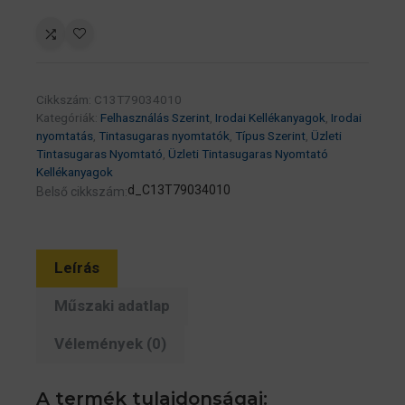
WorkForce
Pro
WP-
5000
Cikkszám:
C13T79034010
Series
Kategóriák:
Felhasználás Szerint
,
Irodai Kellékanyagok
,
Irodai
Ink
nyomtatás
,
Tintasugaras nyomtatók
,
Típus Szerint
,
Üzleti
Cartridge
Tintasugaras Nyomtató
,
Üzleti Tintasugaras Nyomtató
Kellékanyagok
XL
d_C13T79034010
Belső cikkszám:
Piros
(Magenta)
2k
(C13T79034010)
Leírás
mennyiség
Műszaki adatlap
Vélemények (0)
A termék tulajdonságai: