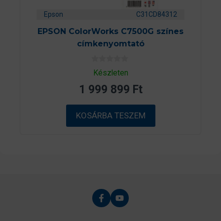
Epson
C31CD84312
EPSON ColorWorks C7500G színes
címkenyomtató
0
Készleten
a
z
1 999 899
Ft
5
-
b
ő
KOSÁRBA TESZEM
l