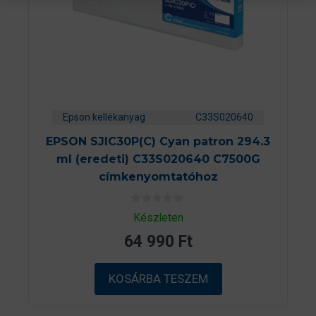
Epson kellékanyag
C33S020640
EPSON SJIC30P(C) Cyan patron 294.3
ml (eredeti) C33S020640 C7500G
címkenyomtatóhoz
0
Készleten
a
z
64 990
Ft
5
-
b
ő
KOSÁRBA TESZEM
l