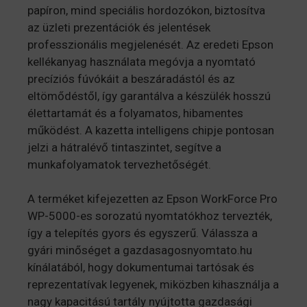
papíron, mind speciális hordozókon, biztosítva
az üzleti prezentációk és jelentések
professzionális megjelenését. Az eredeti Epson
kellékanyag használata megóvja a nyomtató
precíziós fúvókáit a beszáradástól és az
eltömődéstől, így garantálva a készülék hosszú
élettartamát és a folyamatos, hibamentes
működést. A kazetta intelligens chipje pontosan
jelzi a hátralévő tintaszintet, segítve a
munkafolyamatok tervezhetőségét.
A terméket kifejezetten az Epson WorkForce Pro
WP-5000-es sorozatú nyomtatókhoz tervezték,
így a telepítés gyors és egyszerű. Válassza a
gyári minőséget a gazdasagosnyomtato.hu
kínálatából, hogy dokumentumai tartósak és
reprezentatívak legyenek, miközben kihasználja a
nagy kapacitású tartály nyújtotta gazdasági