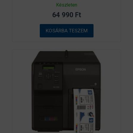
0
Készleten
a
z
64 990
Ft
5
-
b
ő
KOSÁRBA TESZEM
l