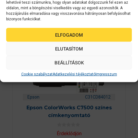
lehetővé teszi számunkra, hogy olyan adatokat dolgozzunk fel ezen az
oldalon, mint a böngészési viselkedés vagy az egyedi azonosítók. A
ÁRGARANCI
A
hozzájárulás elmaradása vagy visszavonása hátrányosan befolyásolhat
bizonyos funkciókat.
ELFOGADOM
ELUTASÍTOM
BEÁLLÍTÁSOK
Cookie szabályzat
Adatkezelési tájékoztató
Impresszum
Epson
C31CD84012
Epson ColorWorks C7500 színes
címkenyomtató
0
Érdeklődjön
a