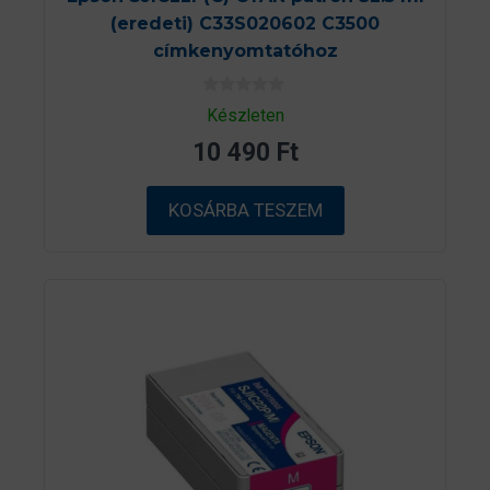
(eredeti) C33S020602 C3500
címkenyomtatóhoz
0
Készleten
a
z
10 490
Ft
5
-
b
ő
KOSÁRBA TESZEM
l