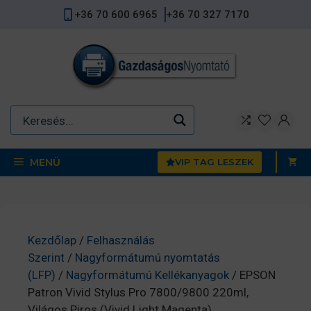
Kilépés
+36 70 600 6965
+36 70 327 7170
a
tartalomba
MENÜ
VIP TAG LESZEK
Kezdőlap
/
Felhasználás
Szerint
/
Nagyformátumú nyomtatás
(LFP)
/
Nagyformátumú Kellékanyagok
/ EPSON
Patron Vivid Stylus Pro 7800/9800 220ml,
Világos Piros (Vivid Light Magenta)