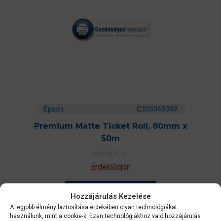
Epson
C33S045389
Premium Matte Ticket Roll, 80mm x
50m
0
Érdeklődjön
a
z
5
AJÁNLATOT KÉREK
-
Hozzájárulás Kezelése
b
ő
A legjobb élmény biztosítása érdekében olyan technológiákat
l
használunk, mint a cookie-k. Ezen technológiákhoz való hozzájárulás