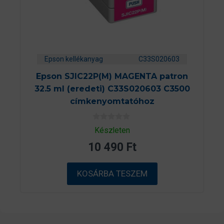
Epson kellékanyag
C33S020603
Epson SJIC22P(M) MAGENTA patron
32.5 ml (eredeti) C33S020603 C3500
címkenyomtatóhoz
0
Készleten
a
z
10 490
Ft
5
-
b
ő
KOSÁRBA TESZEM
l