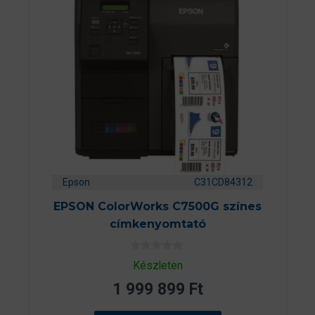
Epson
C31CD84312
EPSON ColorWorks C7500G színes
címkenyomtató
0
Készleten
a
z
1 999 899
Ft
5
-
b