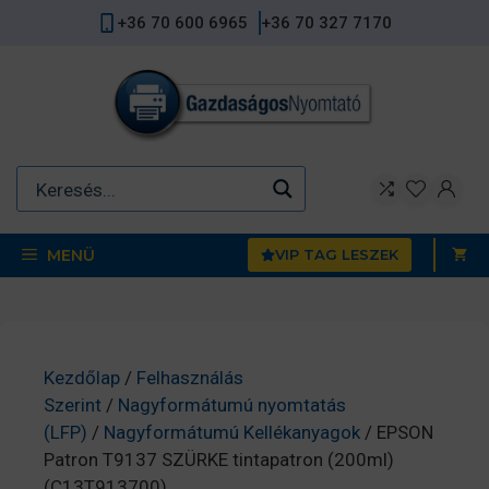
Kilépés
+36 70 600 6965
+36 70 327 7170
a
tartalomba
MENÜ
VIP TAG LESZEK
Kezdőlap
/
Felhasználás
Szerint
/
Nagyformátumú nyomtatás
(LFP)
/
Nagyformátumú Kellékanyagok
/ EPSON
Patron T9137 SZÜRKE tintapatron (200ml)
(C13T913700)