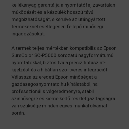
kellékanyag garantálja a nyomtatófej zavartalan
működését és a készülék hosszú távú
megbízhatóságát, elkerülve az utángyártott
termékeknél esetlegesen fellépő minőségi
ingadozásokat.
A termék teljes mértékben kompatibilis az Epson
SureColor SC-P5000 sorozatú nagyformátumú
nyomtatókkal, biztosítva a precíz tintaszint-
kijelzést és a hibátlan szoftveres integrációt.
Válassza az eredeti Epson minőséget a
gazdasagosnyomtato.hu kínálatából, ha
professzionális végeredményre, stabil
színhűségre és kiemelkedő részletgazdagságra
van szüksége minden egyes munkafolyamat
során.