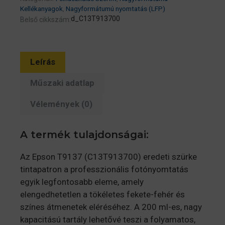
mennyiség
Kellékanyagok
,
Nagyformátumú nyomtatás (LFP)
d_C13T913700
Belső cikkszám:
Leírás
Műszaki adatlap
Vélemények (0)
A termék tulajdonságai:
Az Epson T9137 (C13T913700) eredeti szürke
tintapatron a professzionális fotónyomtatás
egyik legfontosabb eleme, amely
elengedhetetlen a tökéletes fekete-fehér és
színes átmenetek eléréséhez. A 200 ml-es, nagy
kapacitású tartály lehetővé teszi a folyamatos,