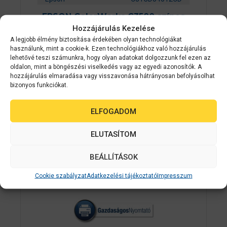
EPSON ColorWorks C3500 színes
Hozzájárulás Kezelése
címkenyomtató
A legjobb élmény biztosítása érdekében olyan technológiákat
használunk, mint a cookie-k. Ezen technológiákhoz való hozzájárulás
0
lehetővé teszi számunkra, hogy olyan adatokat dolgozzunk fel ezen az
Készleten
a
oldalon, mint a böngészési viselkedés vagy az egyedi azonosítók. A
z
702 915
Ft
hozzájárulás elmaradása vagy visszavonása hátrányosan befolyásolhat
5
-
bizonyos funkciókat.
b
ő
KOSÁRBA TESZEM
l
ELFOGADOM
ELUTASÍTOM
2-3 NAPON
BELÜL
BEÁLLÍTÁSOK
Cookie szabályzat
Adatkezelési tájékoztató
Impresszum