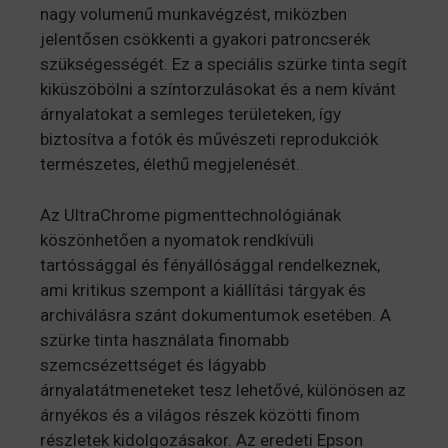
nagy volumenű munkavégzést, miközben
jelentősen csökkenti a gyakori patroncserék
szükségességét. Ez a speciális szürke tinta segít
kiküszöbölni a színtorzulásokat és a nem kívánt
árnyalatokat a semleges területeken, így
biztosítva a fotók és művészeti reprodukciók
természetes, élethű megjelenését.
Az UltraChrome pigmenttechnológiának
köszönhetően a nyomatok rendkívüli
tartóssággal és fényállósággal rendelkeznek,
ami kritikus szempont a kiállítási tárgyak és
archiválásra szánt dokumentumok esetében. A
szürke tinta használata finomabb
szemcsézettséget és lágyabb
árnyalatátmeneteket tesz lehetővé, különösen az
árnyékos és a világos részek közötti finom
részletek kidolgozásakor. Az eredeti Epson