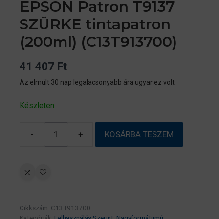
EPSON Patron T9137
SZÜRKE tintapatron
(200ml) (C13T913700)
41 407
Ft
Az elmúlt 30 nap legalacsonyabb ára ugyanez volt.
Készleten
-
+
KOSÁRBA TESZEM
EPSON
Patron
T9137
SZÜRKE
tintapatron
(200ml)
Cikkszám:
C13T913700
(C13T913700)
Kategóriák:
Felhasználás Szerint
,
Nagyformátumú