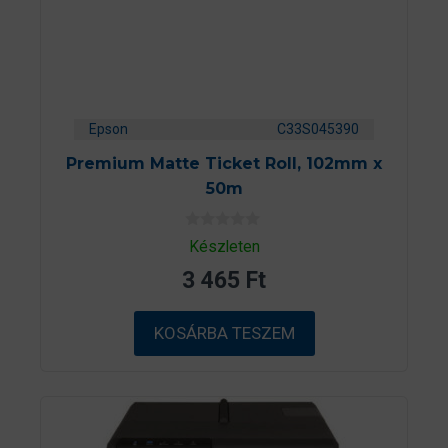
Epson
C33S045390
Premium Matte Ticket Roll, 102mm x
50m
0
Készleten
a
z
3 465
Ft
5
-
b
ő
KOSÁRBA TESZEM
l