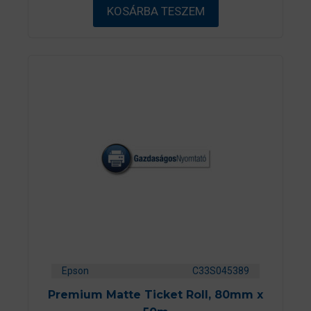
ő
KOSÁRBA TESZEM
l
Epson
C33S045389
Premium Matte Ticket Roll, 80mm x