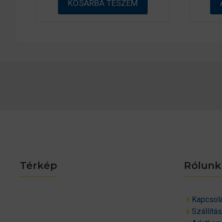
KOSÁRBA TESZEM
Térkép
Rólunk
Kapcsol
Szállítá