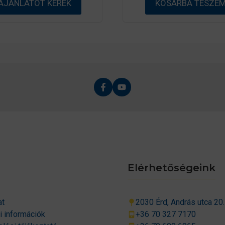
AJÁNLATOT KÉREK
KOSÁRBA TESZE
l
Elérhetőségeink
at
2030 Érd, András utca 20.
si információk
+36 70 327 7170