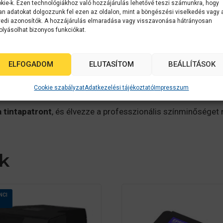
kie-k. Ezen technológiákhoz való hozzájárulás lehetővé teszi számunkra, hogy
an adatokat dolgozzunk fel ezen az oldalon, mint a böngészési viselkedés vagy 
tintapatron hosszú ideig használható, csökkentve a kelléka
edi azonosítók. A hozzájárulás elmaradása vagy visszavonása hátrányosan
ntálják a kompatibilitást és a nyomtató hosszú távú megbí
olyásolhat bizonyos funkciókat.
ELFOGADOM
ELUTASÍTOM
BEÁLLÍTÁSOK
son
Stylus Pro
sorozat bizonyos modelljeivel kompatibilis.
átokról vagy művészi nyomatokról.
Cookie szabályzat
Adatkezelési tájékoztató
Impresszum
 tintapatront
, és élvezze a professzionális színminősége
k
NCI