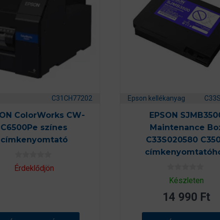
C31CH77202
Epson kellékanyag
C33
ON ColorWorks CW-
EPSON SJMB350
C6500Pe színes
Maintenance Bo
címkenyomtató
C33S020580 C35
címkenyomtatóh
0
Érdeklődjön
a
0
z
Készleten
a
5
z
-
14 990
Ft
5
b
-
ő
b
l
ő