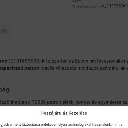
(LFP)
d_C13T65360
Belső cikkszám:
(0)
tron
(C13T653600) kifejezetten az Epson professzionális nyo
kapacitású patron
ideális választás mindazok számára, a
ság
szönhetően a T6536 patron élénk, pontos és egyenletes szí
tes választás fényképészek, grafikai stúdiók és művészi r
Hozzájárulás Kezelése
asztás
egjobb élmény biztosítása érdekében olyan technológiákat használunk, mint a