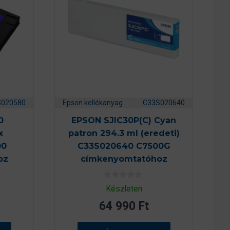
S020580
Epson kellékanyag
C33S020640
0
EPSON SJIC30P(C) Cyan
x
patron 294.3 ml (eredeti)
00
C33S020640 C7500G
oz
címkenyomtatóhoz
0
Készleten
a
z
64 990
Ft
5
-
b
ő