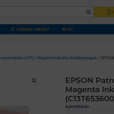
+
MÁRKÁK SZERINT
BLOG
 nyomtatás (LFP)
/
Nagyformátumú Kellékanyagok
/ EPSON 
EPSON Patro
Magenta Ink
(C13T653600
Ajánlatkérés