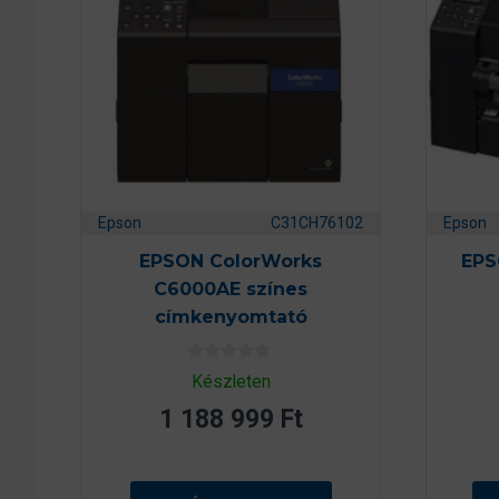
Epson
C31CH76102
Epson
EPSON ColorWorks
EPS
C6000AE színes
címkenyomtató
0
Készleten
a
z
1 188 999
Ft
5
-
b
ő
l