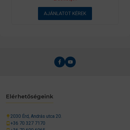
a
z
5
AJÁNLATOT KÉREK
-
b
ő
l
Elérhetőségeink
2030 Érd, András utca 20.
+36 70 327 7170