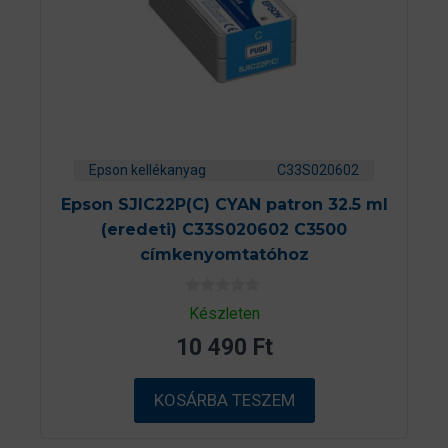
Epson kellékanyag
C33S020602
Epson SJIC22P(C) CYAN patron 32.5 ml
(eredeti) C33S020602 C3500
címkenyomtatóhoz
0
Készleten
a
z
10 490
Ft
5
-
b
ő
KOSÁRBA TESZEM
l