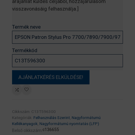
árajánlat küldés céljából, hozzájárulásom
visszavonásáig felhasználja.]
Termék neve
Termékkód
Cikkszám:
C13T596300
Kategóriák:
Felhasználás Szerint
,
Nagyformátumú
Kellékanyagok
,
Nagyformátumú nyomtatás (LFP)
c136655
Belső cikkszám: