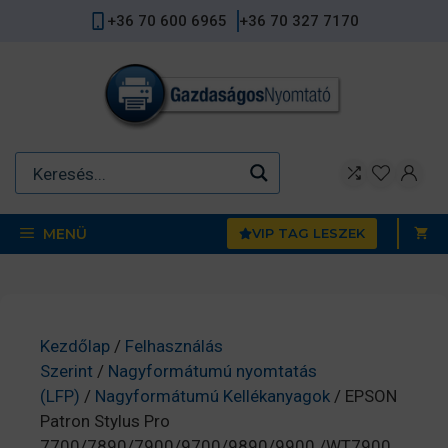
Kilépés
+36 70 600 6965
+36 70 327 7170
a
tartalomba
MENÜ
VIP TAG LESZEK
Kezdőlap
/
Felhasználás
Szerint
/
Nagyformátumú nyomtatás
(LFP)
/
Nagyformátumú Kellékanyagok
/ EPSON
Patron Stylus Pro
7700/7890/7900/9700/9890/9900 /WT7900