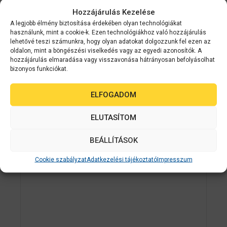
Hozzájárulás Kezelése
0
Érdeklődjön
a
A legjobb élmény biztosítása érdekében olyan technológiákat
z
használunk, mint a cookie-k. Ezen technológiákhoz való hozzájárulás
5
lehetővé teszi számunkra, hogy olyan adatokat dolgozzunk fel ezen az
AJÁNLATOT KÉREK
-
oldalon, mint a böngészési viselkedés vagy az egyedi azonosítók. A
b
ő
hozzájárulás elmaradása vagy visszavonása hátrányosan befolyásolhat
l
bizonyos funkciókat.
2-3 NAPON
ELFOGADOM
BELÜL
ELUTASÍTOM
BEÁLLÍTÁSOK
Cookie szabályzat
Adatkezelési tájékoztató
Impresszum