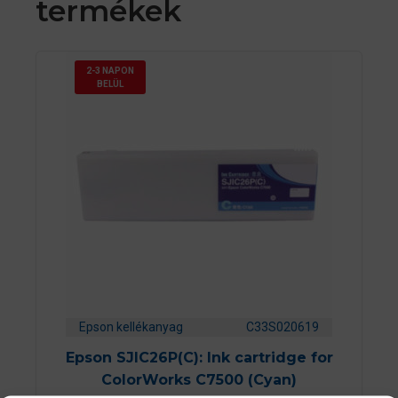
termékek
2-3 NAPON
BELÜL
Epson kellékanyag
C33S020619
Epson SJIC26P(C): Ink cartridge for
ColorWorks C7500 (Cyan)