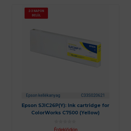
2-3 NAPON
BELÜL
Epson kellékanyag
C33S020621
Epson SJIC26P(Y): Ink cartridge for
ColorWorks C7500 (Yellow)
0
Érdeklődjön