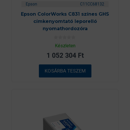
Epson
C11CC68132
Epson ColorWorks C831 színes GHS
címkenyomtató leporelló
nyomathordozóra
0
Készleten
a
z
1 052 304
Ft
5
-
b
ő
KOSÁRBA TESZEM
l