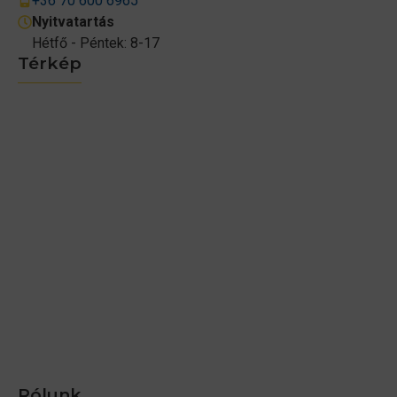
+36 70 600 6965
Nyitvatartás
Hétfő - Péntek: 8-17
Térkép
Rólunk