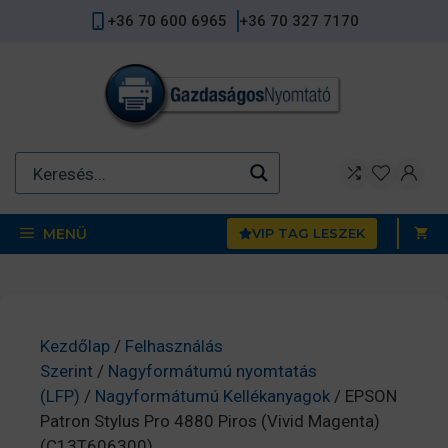
Kilépés
+36 70 600 6965
+36 70 327 7170
a
tartalomba
MENÜ
VIP TAG LESZEK
Kezdőlap
/
Felhasználás
Szerint
/
Nagyformátumú nyomtatás
(LFP)
/
Nagyformátumú Kellékanyagok
/ EPSON
Patron Stylus Pro 4880 Piros (Vivid Magenta)
(C13T606300)