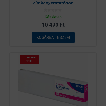
címkenyomtatóhoz
0
Készleten
a
z
10 490
Ft
5
-
b
ő
KOSÁRBA TESZEM
l
2-3 NAPON
BELÜL