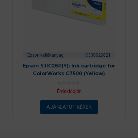
Epson kellékanyag
C33S020621
Epson SJIC26P(Y): Ink cartridge for
ColorWorks C7500 (Yellow)
0
Érdeklődjön
a
z
5
AJÁNLATOT KÉREK
-
b
ő
l