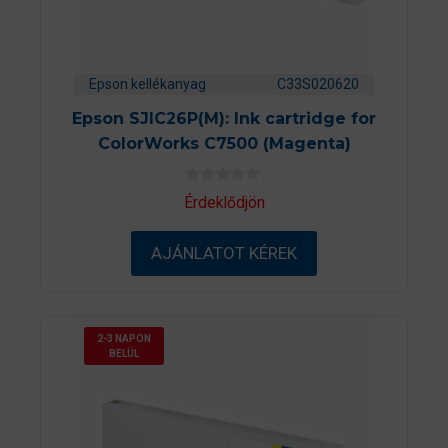
Epson kellékanyag
C33S020620
Epson SJIC26P(M): Ink cartridge for
ColorWorks C7500 (Magenta)
0
Érdeklődjön
a
z
5
AJÁNLATOT KÉREK
-
b
ő
l
2-3 NAPON
BELÜL