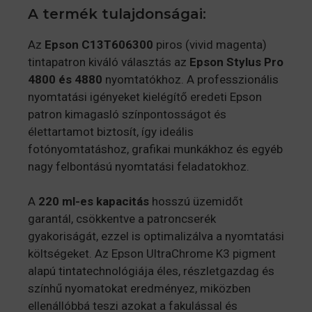
A termék tulajdonságai:
Az
Epson C13T606300
piros (vivid magenta)
tintapatron kiváló választás az
Epson Stylus Pro
4800 és 4880
nyomtatókhoz. A professzionális
nyomtatási igényeket kielégítő eredeti Epson
patron kimagasló színpontosságot és
élettartamot biztosít, így ideális
fotónyomtatáshoz, grafikai munkákhoz és egyéb
nagy felbontású nyomtatási feladatokhoz.
A
220 ml-es kapacitás
hosszú üzemidőt
garantál, csökkentve a patroncserék
gyakoriságát, ezzel is optimalizálva a nyomtatási
költségeket. Az Epson UltraChrome K3 pigment
alapú tintatechnológiája éles, részletgazdag és
színhű nyomatokat eredményez, miközben
ellenállóbbá teszi azokat a fakulással és