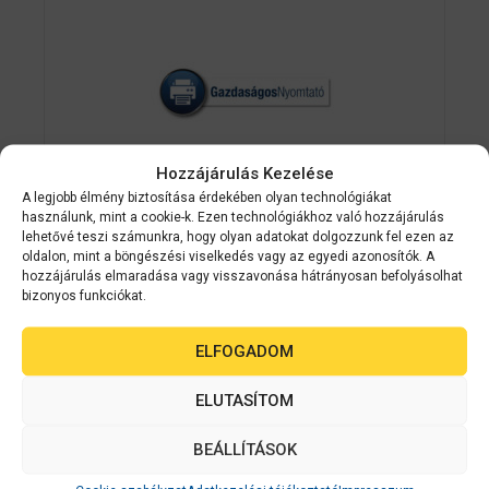
Hozzájárulás Kezelése
A legjobb élmény biztosítása érdekében olyan technológiákat
használunk, mint a cookie-k. Ezen technológiákhoz való hozzájárulás
lehetővé teszi számunkra, hogy olyan adatokat dolgozzunk fel ezen az
oldalon, mint a böngészési viselkedés vagy az egyedi azonosítók. A
Epson
C33S045390
hozzájárulás elmaradása vagy visszavonása hátrányosan befolyásolhat
bizonyos funkciókat.
Premium Matte Ticket Roll, 102mm x
50m
ELFOGADOM
0
Készleten
ELUTASÍTOM
a
z
3 297
Ft
5
BEÁLLÍTÁSOK
-
b
ő