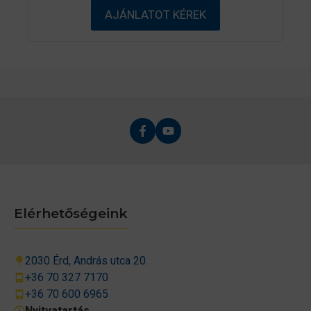
5
AJÁNLATOT KÉREK
-
b
ő
l
Elérhetőségeink
2030 Érd, András utca 20.
+36 70 327 7170
+36 70 600 6965
Nyitvatartás