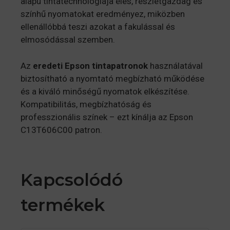
alapú tintatechnológiája éles, részletgazdag és
színhű nyomatokat eredményez, miközben
ellenállóbbá teszi azokat a fakulással és
elmosódással szemben.
Az
eredeti Epson tintapatronok
használatával
biztosítható a nyomtató megbízható működése
és a kiváló minőségű nyomatok elkészítése.
Kompatibilitás, megbízhatóság és
professzionális színek – ezt kínálja az Epson
C13T606C00 patron.
Kapcsolódó
termékek