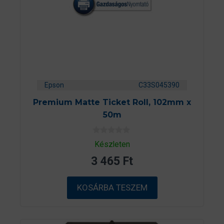
Epson
C33S045390
Premium Matte Ticket Roll, 102mm x
50m
0
Készleten
a
z
3 465
Ft
5
-
b
ő
KOSÁRBA TESZEM
l