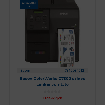
ÁRGARANCI
A
Epson
C31CD84012
Epson ColorWorks C7500 színes
címkenyomtató
0
Érdeklődjön
a
z