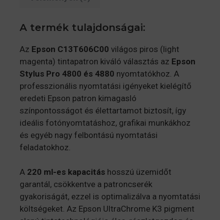
A termék tulajdonságai:
Az
Epson C13T606C00
világos piros (light
magenta) tintapatron kiváló választás az
Epson
Stylus Pro 4800 és 4880
nyomtatókhoz. A
professzionális nyomtatási igényeket kielégítő
eredeti Epson patron kimagasló
színpontosságot és élettartamot biztosít, így
ideális fotónyomtatáshoz, grafikai munkákhoz
és egyéb nagy felbontású nyomtatási
feladatokhoz.
A
220 ml-es kapacitás
hosszú üzemidőt
garantál, csökkentve a patroncserék
gyakoriságát, ezzel is optimalizálva a nyomtatási
költségeket. Az Epson UltraChrome K3 pigment