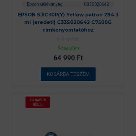
Epson kellékanyag
C33S020642
EPSON SJIC30P(Y) Yellow patron 294.3
ml (eredeti) C33S020642 C7500G
címkenyomtatóhoz
0
Készleten
a
z
64 990
Ft
5
-
b
ő
KOSÁRBA TESZEM
l
2-3 NAPON
BELÜL