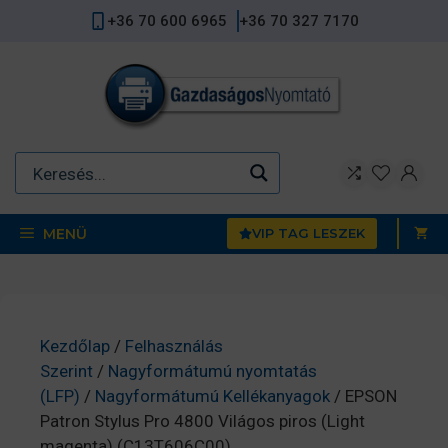
Kilépés
+36 70 600 6965
+36 70 327 7170
a
tartalomba
MENÜ
VIP TAG LESZEK
Kezdőlap
/
Felhasználás
Szerint
/
Nagyformátumú nyomtatás
(LFP)
/
Nagyformátumú Kellékanyagok
/ EPSON
Patron Stylus Pro 4800 Világos piros (Light
magenta) (C13T606C00)