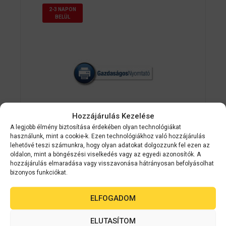
2-3 NAPON
BELÜL
Hozzájárulás Kezelése
A legjobb élmény biztosítása érdekében olyan technológiákat
használunk, mint a cookie-k. Ezen technológiákhoz való hozzájárulás
lehetővé teszi számunkra, hogy olyan adatokat dolgozzunk fel ezen az
oldalon, mint a böngészési viselkedés vagy az egyedi azonosítók. A
Epson
C11CC68132
hozzájárulás elmaradása vagy visszavonása hátrányosan befolyásolhat
Epson ColorWorks C831 színes GHS
bizonyos funkciókat.
címkenyomtató leporelló
nyomathordozóra
ELFOGADOM
ELUTASÍTOM
0