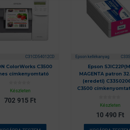
C31CD54012CD
Epson kellékanyag
C33
N ColorWorks C3500
Epson SJIC22P(M
ínes címkenyomtató
MAGENTA patron 32.
(eredeti) C33S020
C3500 címkenyomta
0
Készleten
a
z
702 915
Ft
5
0
Készleten
-
a
b
z
ő
10 490
Ft
5
l
-
b
ő