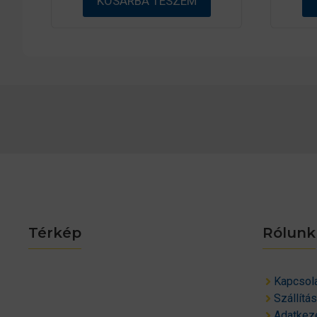
KOSÁRBA TESZEM
Térkép
Rólunk
Kapcsol
Szállítá
Adatkeze