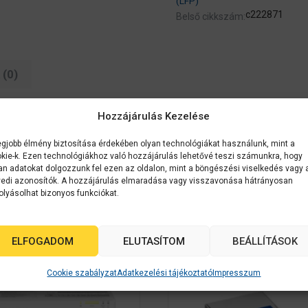
(LFP)
c222871
Belső cikkszám:
(0)
Hozzájárulás Kezelése
egjobb élmény biztosítása érdekében olyan technológiákat használunk, mint a
kie-k. Ezen technológiákhoz való hozzájárulás lehetővé teszi számunkra, hogy
an adatokat dolgozzunk fel ezen az oldalon, mint a böngészési viselkedés vagy 
edi azonosítók. A hozzájárulás elmaradása vagy visszavonása hátrányosan
olyásolhat bizonyos funkciókat.
k
ELFOGADOM
ELUTASÍTOM
BEÁLLÍTÁSOK
ON
Cookie szabályzat
Adatkezelési tájékoztató
Impresszum