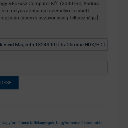
hogy a Fókusz Computer Kft. (2030 Érd, András
t személyes adataimat személyre szabott
, hozzájárulásom visszavonásáig felhasználja.]
,
Nagyformátumú Kellékanyagok
,
Nagyformátumú nyomtatás