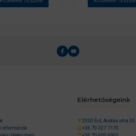
KOSÁRBA TESZEM
KOSÁRBA TESZE
l
Elérhetőségeink
at
2030 Érd, András utca 20.
si információk
+36 70 327 7170
lési tájékoztató
+36 70 600 6965