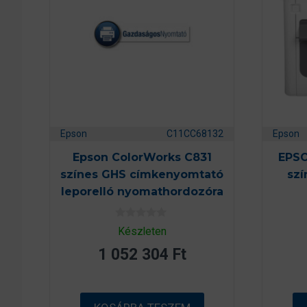
Epson
C11CC68132
Epson
Epson ColorWorks C831
EPSO
színes GHS címkenyomtató
sz
leporelló nyomathordozóra
0
Készleten
a
z
1 052 304
Ft
5
-
b
ő
l