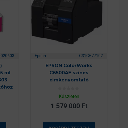
S020603
Epson
C31CH77102
)
EPSON ColorWorks
5 ml
C6500AE színes
603
címkenyomtató
tóhoz
0
Készleten
a
z
1 579 000
Ft
5
-
b
ő
l