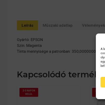
Leírás
Műszaki adatlap
Vélemények 
Gyártó: EPSON
Szín: Magenta
A l
Tinta mennyisége a patronban: 350,0000000
coo
oly
egy
bef
Kapcsolódó terméke
2-3 NAPON
2-3 NAP
BELÜL
BELÜL