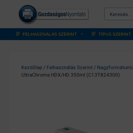
Kilépés
a
tartalomba
FELHASZNÁLÁS SZERINT
TÍPUS SZERINT
Kezdőlap
/
Felhasználás Szerint
/
Nagyformátumú
UltraChrome HDX/HD 350ml (C13T824300)