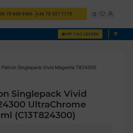
36 70 600 6965
+36 70 327 7170
VIP TAG LESZEK
 Patron Singlepack Vivid Magenta T824300
n Singlepack Vivid
24300 UltraChrome
ml (C13T824300)