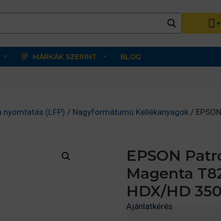
+
MÁRKÁK SZERINT
BLOG
 nyomtatás (LFP)
/
Nagyformátumú Kellékanyagok
/ EPSON
EPSON Patro
Magenta T8
HDX/HD 350
Ajánlatkérés