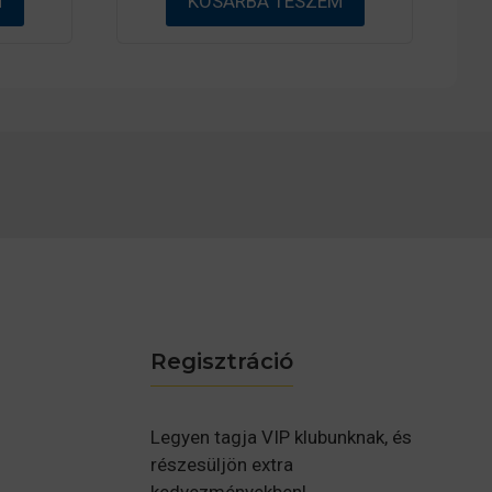
M
KOSÁRBA TESZEM
Regisztráció
Legyen tagja VIP klubunknak, és
részesüljön extra