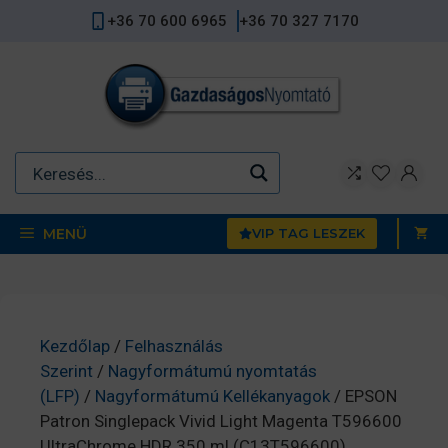
Kilépés
+36 70 600 6965
+36 70 327 7170
a
tartalomba
MENÜ
VIP TAG LESZEK
Kezdőlap
/
Felhasználás
Szerint
/
Nagyformátumú nyomtatás
(LFP)
/
Nagyformátumú Kellékanyagok
/ EPSON
Patron Singlepack Vivid Light Magenta T596600
UltraChrome HDR 350 ml (C13T596600)