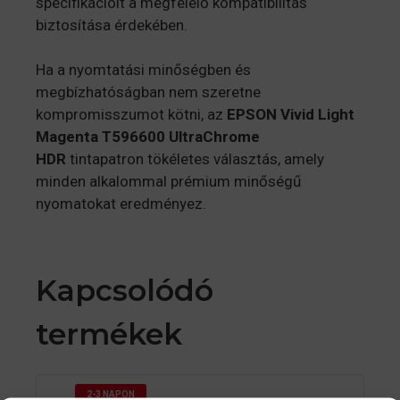
specifikációit a megfelelő kompatibilitás
biztosítása érdekében.
Ha a nyomtatási minőségben és
megbízhatóságban nem szeretne
kompromisszumot kötni, az
EPSON
Vivid Light
Magenta T596600 UltraChrome
HDR
tintapatron tökéletes választás, amely
minden alkalommal prémium minőségű
nyomatokat eredményez.
Kapcsolódó
termékek
2-3 NAPON