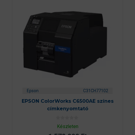
Epson
C31CH77102
EPSON ColorWorks C6500AE színes
címkenyomtató
0
Készleten
a
z