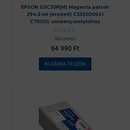
EPSON SJIC30P(M) Magenta patron
294.3 ml (eredeti) C33S020641
C7500G címkenyomtatóhoz
0
Készleten
a
z
64 990
Ft
5
-
b
ő
KOSÁRBA TESZEM
l