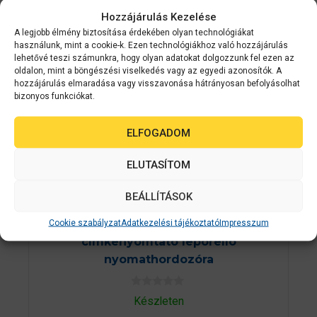
BELÜL
Hozzájárulás Kezelése
A legjobb élmény biztosítása érdekében olyan technológiákat
használunk, mint a cookie-k. Ezen technológiákhoz való hozzájárulás
lehetővé teszi számunkra, hogy olyan adatokat dolgozzunk fel ezen az
oldalon, mint a böngészési viselkedés vagy az egyedi azonosítók. A
hozzájárulás elmaradása vagy visszavonása hátrányosan befolyásolhat
bizonyos funkciókat.
ELFOGADOM
ELUTASÍTOM
BEÁLLÍTÁSOK
Epson
C11CC68132
Epson ColorWorks C831 színes GHS
Cookie szabályzat
Adatkezelési tájékoztató
Impresszum
címkenyomtató leporelló
nyomathordozóra
0
Készleten
a
z