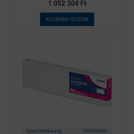
1 052 304
Ft
5
-
b
ő
KOSÁRBA TESZEM
l
Epson kellékanyag
C33S020641