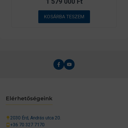
1 579 000
Ft
5
-
b
ő
KOSÁRBA TESZEM
l
Elérhetőségeink
2030 Érd, András utca 20.
+36 70 327 7170