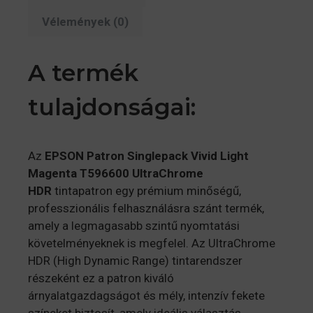
Vélemények (0)
A termék
tulajdonságai:
Az
EPSON Patron Singlepack Vivid Light
Magenta T596600 UltraChrome
HDR
tintapatron egy prémium minőségű,
professzionális felhasználásra szánt termék,
amely a legmagasabb szintű nyomtatási
követelményeknek is megfelel. Az UltraChrome
HDR (High Dynamic Range) tintarendszer
részeként ez a patron kiváló
árnyalatgazdagságot és mély, intenzív fekete
színeket biztosít, amely ideális választás