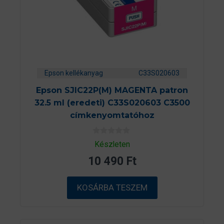
Epson kellékanyag
C33S020603
Epson SJIC22P(M) MAGENTA patron
32.5 ml (eredeti) C33S020603 C3500
címkenyomtatóhoz
0
Készleten
a
z
10 490
Ft
5
-
b
ő
KOSÁRBA TESZEM
l