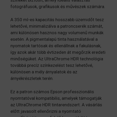
fotográfusok, grafikusok és művészek számára.
A 350 ml-es kapacitás hosszabb üzemidőt tesz
lehetővé, minimalizálva a patroncserék számát,
ami különösen hasznos nagy volumenű munkák
esetén. A pigmentalapú tinta használatával a
nyomatok tartósak és ellenállnak a fakulásnak,
így azok akár több évtizeden át megőrzik eredeti
minőségüket. Az UltraChrome HDR technológia
továbbá precíz színkezelést tesz lehetővé,
különösen a mély árnyalatok és az
árnyékrészletek terén.
Ez a patron számos Epson professzionális
nyomtatóval kompatibilis, amelyek támogatják
az UltraChrome HDR tintarendszert. A vásárlás
előtt javasolt ellenőrizni a nyomtató