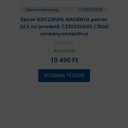
Epson kellékanyag
C33S020603
Epson SJIC22P(M) MAGENTA patron
32.5 ml (eredeti) C33S020603 C3500
címkenyomtatóhoz
0
Készleten
a
z
10 490
Ft
5
-
b
ő
KOSÁRBA TESZEM
l