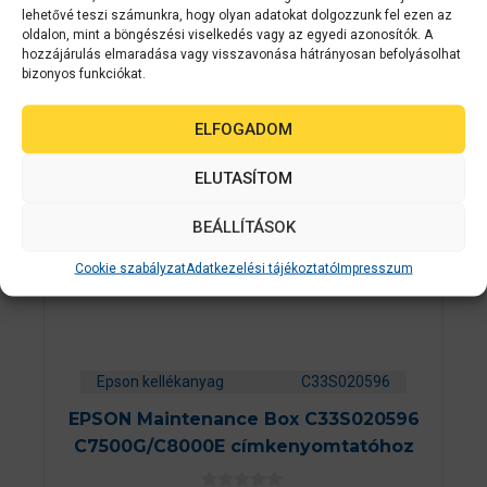
lehetővé teszi számunkra, hogy olyan adatokat dolgozzunk fel ezen az
oldalon, mint a böngészési viselkedés vagy az egyedi azonosítók. A
hozzájárulás elmaradása vagy visszavonása hátrányosan befolyásolhat
bizonyos funkciókat.
ELFOGADOM
ELUTASÍTOM
BEÁLLÍTÁSOK
Cookie szabályzat
Adatkezelési tájékoztató
Impresszum
Epson kellékanyag
C33S020596
EPSON Maintenance Box C33S020596
C7500G/C8000E címkenyomtatóhoz