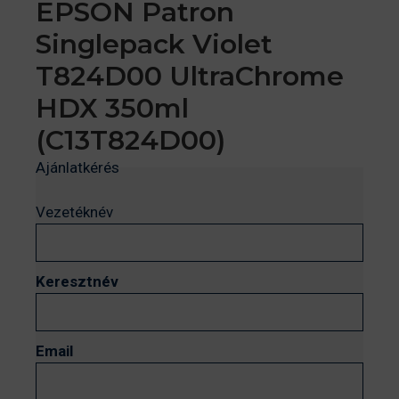
EPSON Patron
Singlepack Violet
T824D00 UltraChrome
HDX 350ml
(C13T824D00)
Ajánlatkérés
Vezetéknév
Keresztnév
Email