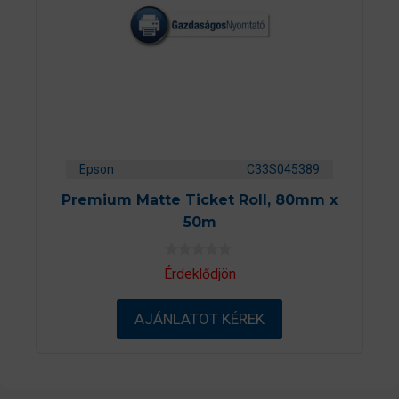
Epson
C33S045389
Premium Matte Ticket Roll, 80mm x
50m
0
Érdeklődjön
a
z
5
AJÁNLATOT KÉREK
-
b
ő
l