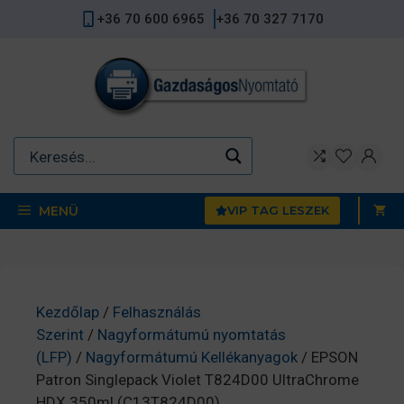
Kilépés
+36 70 600 6965
+36 70 327 7170
a
tartalomba
MENÜ
VIP TAG LESZEK
Kezdőlap
/
Felhasználás
Szerint
/
Nagyformátumú nyomtatás
(LFP)
/
Nagyformátumú Kellékanyagok
/ EPSON
Patron Singlepack Violet T824D00 UltraChrome
HDX 350ml (C13T824D00)