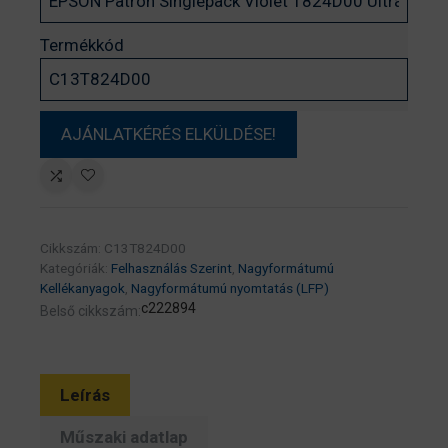
Termékkód
Cikkszám:
C13T824D00
Kategóriák:
Felhasználás Szerint
,
Nagyformátumú
Kellékanyagok
,
Nagyformátumú nyomtatás (LFP)
c222894
Belső cikkszám:
Leírás
Műszaki adatlap