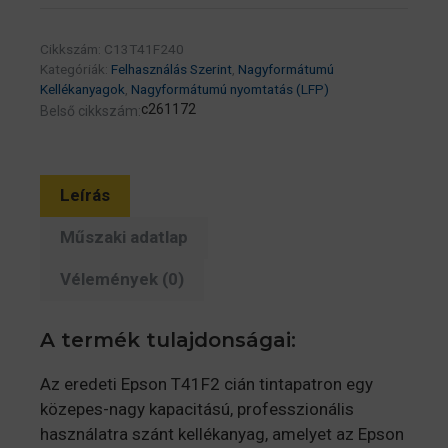
XD2
T41F240
Cikkszám:
C13T41F240
Cyan
Kategóriák:
Felhasználás Szerint
,
Nagyformátumú
350ml
Kellékanyagok
,
Nagyformátumú nyomtatás (LFP)
(C13T41F240)
c261172
Belső cikkszám:
mennyiség
Leírás
Műszaki adatlap
Vélemények (0)
A termék tulajdonságai:
Az eredeti Epson T41F2 cián tintapatron egy
közepes-nagy kapacitású, professzionális
használatra szánt kellékanyag, amelyet az Epson