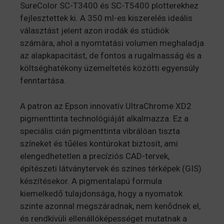
SureColor SC-T3400 és SC-T5400 plotterekhez
fejlesztettek ki. A 350 ml-es kiszerelés ideális
választást jelent azon irodák és stúdiók
számára, ahol a nyomtatási volumen meghaladja
az alapkapacitást, de fontos a rugalmasság és a
költséghatékony üzemeltetés közötti egyensúly
fenntartása.
A patron az Epson innovatív UltraChrome XD2
pigmenttinta technológiáját alkalmazza. Ez a
speciális cián pigmenttinta vibrálóan tiszta
színeket és tűéles kontúrokat biztosít, ami
elengedhetetlen a precíziós CAD-tervek,
építészeti látványtervek és színes térképek (GIS)
készítésekor. A pigmentalapú formula
kiemelkedő tulajdonsága, hogy a nyomatok
szinte azonnal megszáradnak, nem kenődnek el,
és rendkívüli ellenállóképességet mutatnak a