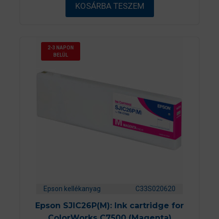
ő
KOSÁRBA TESZEM
l
2-3 NAPON
BELÜL
Epson kellékanyag
C33S020620
Epson SJIC26P(M): Ink cartridge for
ColorWorks C7500 (Magenta)