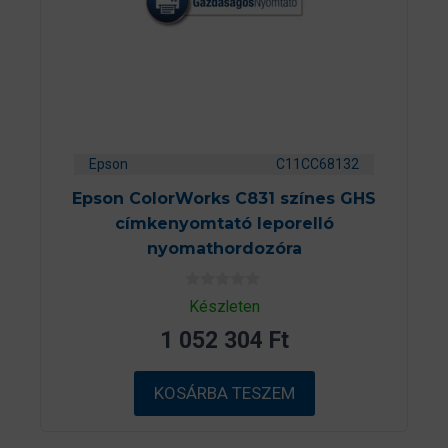
Epson
C11CC68132
Epson ColorWorks C831 színes GHS
címkenyomtató leporelló
nyomathordozóra
0
Készleten
a
z
1 052 304
Ft
5
-
b
ő
KOSÁRBA TESZEM
l