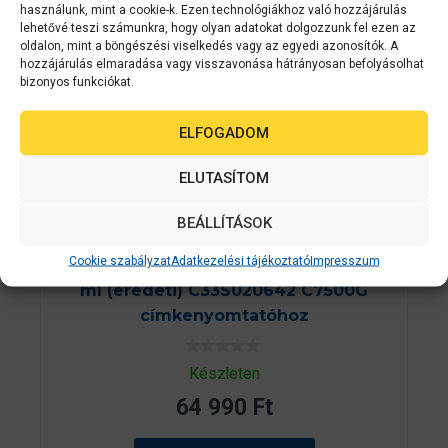
használunk, mint a cookie-k. Ezen technológiákhoz való hozzájárulás
lehetővé teszi számunkra, hogy olyan adatokat dolgozzunk fel ezen az
oldalon, mint a böngészési viselkedés vagy az egyedi azonosítók. A
hozzájárulás elmaradása vagy visszavonása hátrányosan befolyásolhat
bizonyos funkciókat.
ELFOGADOM
ELUTASÍTOM
BEÁLLÍTÁSOK
Epson kellékanyag
C33S020642
Cookie szabályzat
Adatkezelési tájékoztató
Impresszum
EPSON SJIC30P(Y) Yellow patron 294.3
ml (eredeti) C33S020642 C7500G
címkenyomtatóhoz
0
Készleten
a
z
64 990
Ft
5
-
b