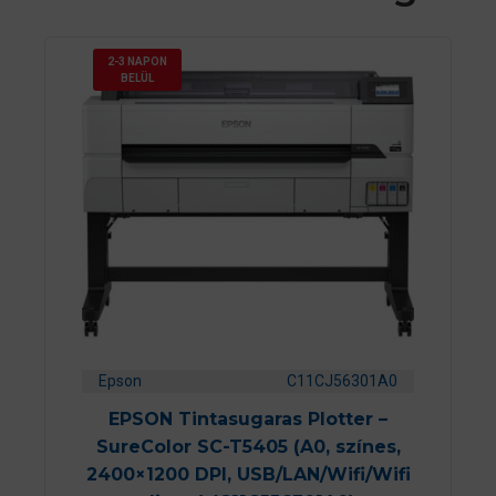
2-3 NAPON
BELÜL
Epson
C11CJ56301A0
EPSON Tintasugaras Plotter –
SureColor SC-T5405 (A0, színes,
2400×1200 DPI, USB/LAN/Wifi/Wifi