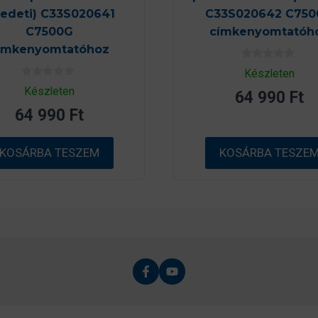
redeti) C33S020641
C33S020642 C750
C7500G
címkenyomtatóh
ímkenyomtatóhoz
0
Készleten
a
0
z
Készleten
64 990
Ft
a
5
z
-
64 990
Ft
5
b
-
ő
b
l
ő
KOSÁRBA TESZEM
KOSÁRBA TESZE
l