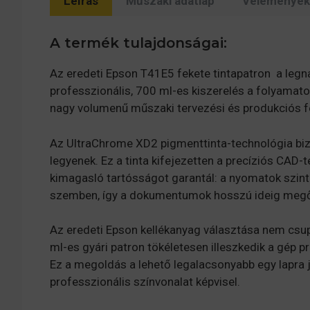
Leírás
Műszaki adatlap
Vélemények 
A termék tulajdonságai:
Az eredeti Epson T41E5 fekete tintapatron a leg
professzionális, 700 ml-es kiszerelés a folyamat
nagy volumenű műszaki tervezési és produkciós f
Az UltraChrome XD2 pigmenttinta-technológia bizt
legyenek. Ez a tinta kifejezetten a precíziós CAD-
kimagasló tartósságot garantál: a nyomatok szinte
szemben, így a dokumentumok hosszú ideig megőr
Az eredeti Epson kellékanyag választása nem csup
ml-es gyári patron tökéletesen illeszkedik a gép 
Ez a megoldás a lehető legalacsonyabb egy lapra 
professzionális színvonalat képvisel.