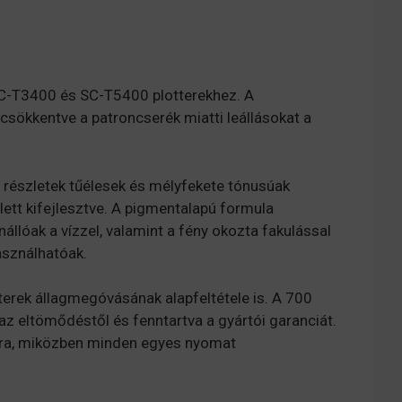
SC-T3400 és SC-T5400 plotterekhez. A
csökkentve a patroncserék miatti leállásokat a
 részletek tűélesek és mélyfekete tónusúak
lett kifejlesztve. A pigmentalapú formula
llóak a vízzel, valamint a fény okozta fakulással
asználhatóak.
erek állagmegóvásának alapfeltétele is. A 700
az eltömődéstől és fenntartva a gyártói garanciát.
mára, miközben minden egyes nyomat