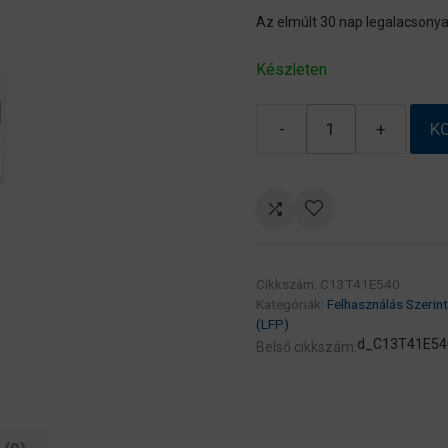
Az elmúlt 30 nap legalacsonya
Készleten
-
+
K
EPSON
Patron
Singlepack
UltraChrome
XD2
T41E540
Cikkszám:
C13T41E540
Black
Kategóriák:
Felhasználás Szerint
700ml
(LFP)
(C13T41E540)
d_C13T41E54
Belső cikkszám:
mennyiség