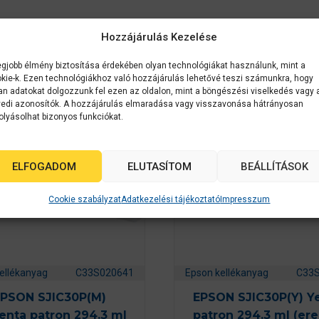
k
Hozzájárulás Kezelése
egjobb élmény biztosítása érdekében olyan technológiákat használunk, mint a
kie-k. Ezen technológiákhoz való hozzájárulás lehetővé teszi számunkra, hogy
an adatokat dolgozzunk fel ezen az oldalon, mint a böngészési viselkedés vagy 
edi azonosítók. A hozzájárulás elmaradása vagy visszavonása hátrányosan
olyásolhat bizonyos funkciókat.
ELFOGADOM
ELUTASÍTOM
BEÁLLÍTÁSOK
Cookie szabályzat
Adatkezelési tájékoztató
Impresszum
ellékanyag
C33S020641
Epson kellékanyag
C33
PSON SJIC30P(M)
EPSON SJIC30P(Y) Y
nta patron 294.3 ml
patron 294.3 ml (ere