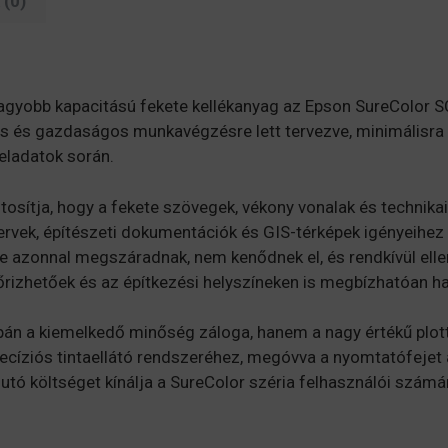
(0)
nagyobb kapacitású fekete kellékanyag az Epson SureColor 
os és gazdaságos munkavégzésre lett tervezve, minimálisra 
eladatok során.
osítja, hogy a fekete szövegek, vékony vonalak és technikai
tervek, építészeti dokumentációk és GIS-térképek igényeihez 
 azonnal megszáradnak, nem kenődnek el, és rendkívül ellená
izhetőek és az építkezési helyszíneken is megbízhatóan h
án a kiemelkedő minőség záloga, hanem a nagy értékű plott
precíziós tintaellátó rendszeréhez, megóvva a nyomtatófejet 
jutó költséget kínálja a SureColor széria felhasználói szá