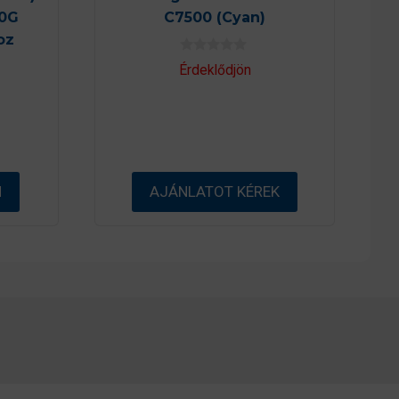
0G
C7500 (Cyan)
oz
0
Érdeklődjön
a
z
5
-
b
ő
l
M
AJÁNLATOT KÉREK