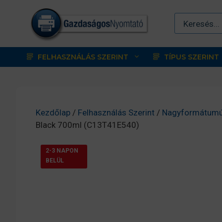
Kilépés
a
tartalomba
FELHASZNÁLÁS SZERINT
TÍPUS SZERINT
Kezdőlap
/
Felhasználás Szerint
/
Nagyformátumú
Black 700ml (C13T41E540)
2-3 NAPON
BELÜL