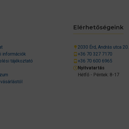
Elérhetőségeink
at
2030 Érd, András utca 20.
si információk
+36 70 327 7170
lési tájékoztató
+36 70 600 6965
Nyitvatartás
szum
Hétfő - Péntek: 8-17
 vásárlástól