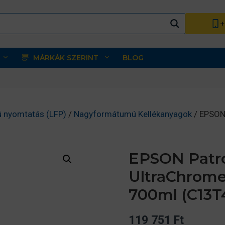
+
MÁRKÁK SZERINT
BLOG
 nyomtatás (LFP)
/
Nagyformátumú Kellékanyagok
/ EPSON
EPSON Patro
UltraChrome
700ml (C13T
119 751
Ft