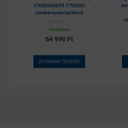
C33S020639 C7500G
(e
címkenyomtatóhoz
c
0
Készleten
a
z
64 990
Ft
5
-
b
ő
l
KOSÁRBA TESZEM