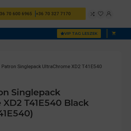
36 70 600 6965
+36 70 327 7170
VIP TAG LESZEK
 Patron Singlepack UltraChrome XD2 T41E540
n Singlepack
 XD2 T41E540 Black
41E540)