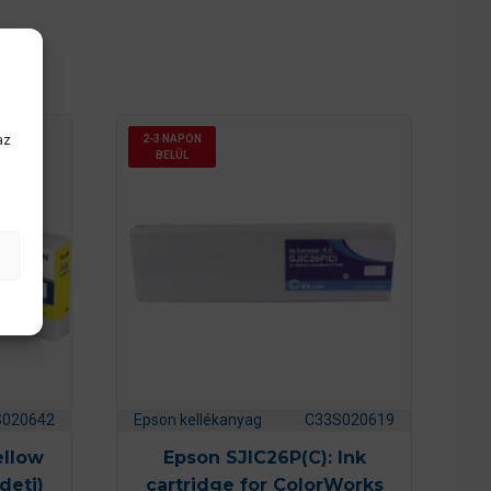
az
2-3 NAPON
BELÜL
S020642
Epson kellékanyag
C33S020619
ellow
Epson SJIC26P(C): Ink
deti)
cartridge for ColorWorks