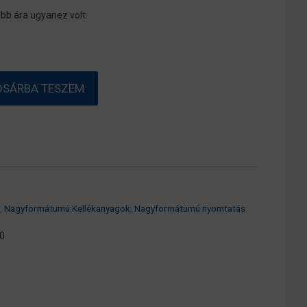
bb ára ugyanez volt.
OSÁRBA TESZEM
,
Nagyformátumú Kellékanyagok
,
Nagyformátumú nyomtatás
0