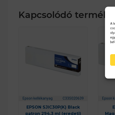
Kapcsolódó terméke
A l
coo
oly
egy
bef
Epson kellékanyag
C33S020639
Epson k
EPSON SJIC30P(K) Black
E
patron 294.3 ml (eredeti)
Mage