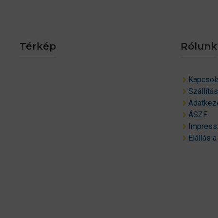
Térkép
Rólunk
Kapcsol
Szállítá
Adatkeze
ÁSZF
Impres
Elállás a