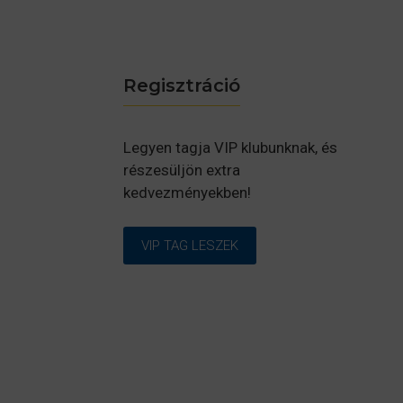
Regisztráció
Legyen tagja VIP klubunknak, és
részesüljön extra
kedvezményekben!
VIP TAG LESZEK