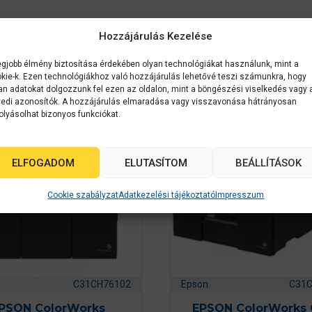
Hozzájárulás Kezelése
k
egjobb élmény biztosítása érdekében olyan technológiákat használunk, mint a
kie-k. Ezen technológiákhoz való hozzájárulás lehetővé teszi számunkra, hogy
an adatokat dolgozzunk fel ezen az oldalon, mint a böngészési viselkedés vagy 
edi azonosítók. A hozzájárulás elmaradása vagy visszavonása hátrányosan
ÁRGARANCI
olyásolhat bizonyos funkciókat.
A
ELFOGADOM
ELUTASÍTOM
BEÁLLÍTÁSOK
Cookie szabályzat
Adatkezelési tájékoztató
Impresszum
C31CH76102
Epson
C31
PSON ColorWorks
EPSON ColorWorks