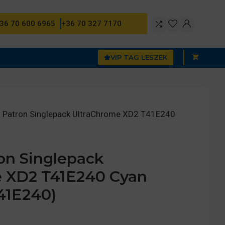
36 70 600 6965
+36 70 327 7170
VIP TAG LESZEK
 Patron Singlepack UltraChrome XD2 T41E240
n Singlepack
 XD2 T41E240 Cyan
41E240)