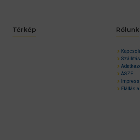
Térkép
Rólunk
Kapcsol
Szállítá
Adatkeze
ÁSZF
Impres
Elállás a