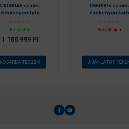
C6000AE színes
C6500Pe színes
címkenyomtató
címkenyomtató
0
0
Készleten
Érdeklődjön
a
a
z
z
1 188 999
Ft
5
5
-
-
b
b
ő
ő
l
l
KOSÁRBA TESZEM
AJÁNLATOT KÉRE