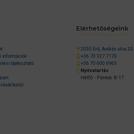
Elérhetőségeink
at
2030 Érd, András utca 20.
si információk
+36 70 327 7170
lési tájékoztató
+36 70 600 6965
Nyitvatartás
szum
Hétfő - Péntek: 8-17
 vásárlástól