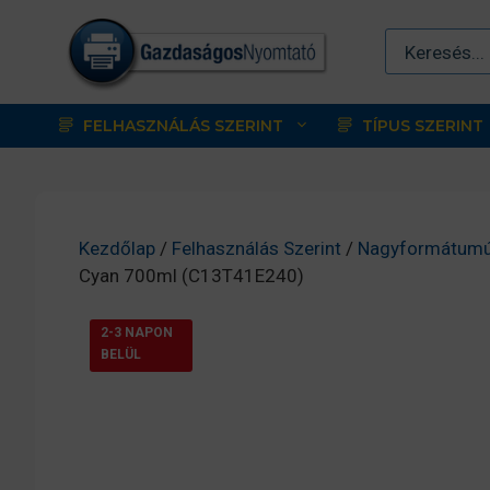
Kilépés
a
tartalomba
FELHASZNÁLÁS SZERINT
TÍPUS SZERINT
Kezdőlap
/
Felhasználás Szerint
/
Nagyformátumú
Cyan 700ml (C13T41E240)
2-3 NAPON
BELÜL