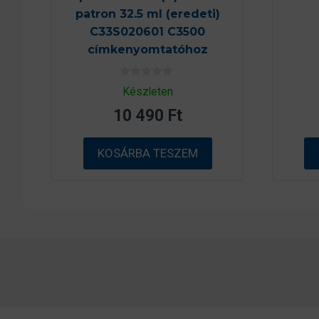
patron 32.5 ml (eredeti)
C33S020601 C3500
címkenyomtatóhoz
0
Készleten
a
z
10 490
Ft
5
-
b
ő
KOSÁRBA TESZEM
l