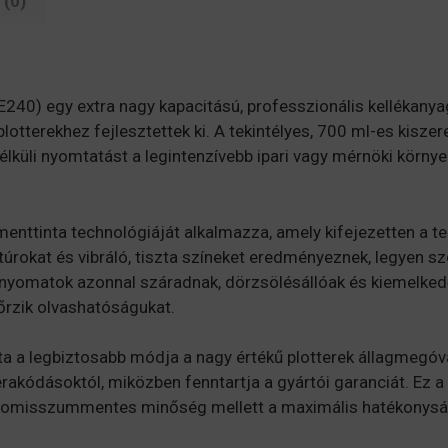
(0)
240) egy extra nagy kapacitású, professzionális kellékany
terekhez fejlesztettek ki. A tekintélyes, 700 ml-es kiszere
lküli nyomtatást a legintenzívebb ipari vagy mérnöki környez
nttinta technológiáját alkalmazza, amely kifejezetten a te
túrokat és vibráló, tiszta színeket eredményeznek, legyen sz
nyomatok azonnal száradnak, dörzsölésállóak és kiemelkedően
őrzik olvashatóságukat.
ta a legbiztosabb módja a nagy értékű plotterek állagmegóv
akódásoktól, miközben fenntartja a gyártói garanciát. Ez a 
romisszummentes minőség mellett a maximális hatékonyság