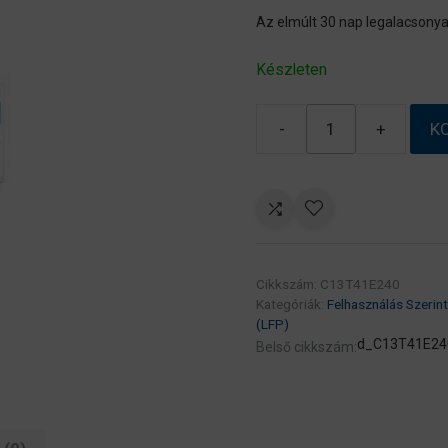
Az elmúlt 30 nap legalacsonya
Készleten
-
+
K
EPSON
Patron
Singlepack
UltraChrome
XD2
T41E240
Cikkszám:
C13T41E240
Cyan
Kategóriák:
Felhasználás Szerint
700ml
(LFP)
(C13T41E240)
d_C13T41E24
Belső cikkszám:
mennyiség