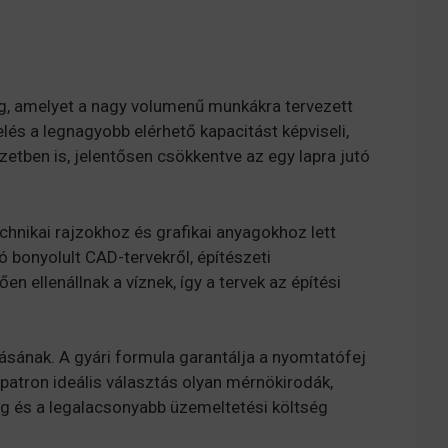
ag, amelyet a nagy volumenű munkákra tervezett
lés a legnagyobb elérhető kapacitást képviseli,
etben is, jelentősen csökkentve az egy lapra jutó
chnikai rajzokhoz és grafikai anyagokhoz lett
ó bonyolult CAD-tervekről, építészeti
 ellenállnak a víznek, így a tervek az építési
ásának. A gyári formula garantálja a nyomtatófej
patron ideális választás olyan mérnökirodák,
 és a legalacsonyabb üzemeltetési költség