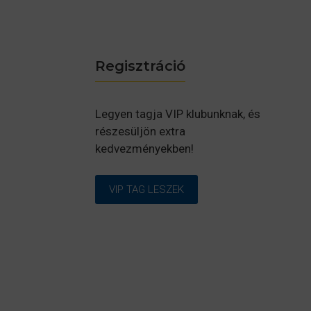
Regisztráció
Legyen tagja VIP klubunknak, és
részesüljön extra
kedvezményekben!
VIP TAG LESZEK