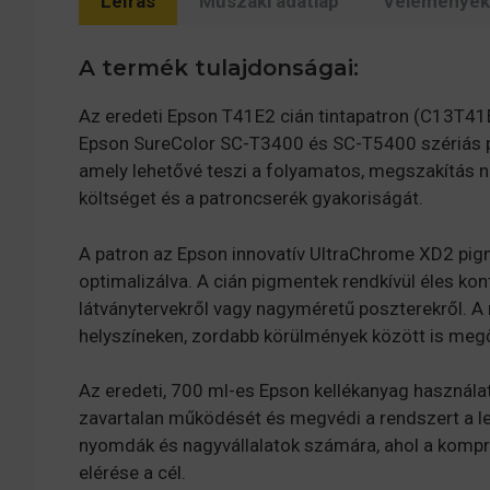
Leírás
Műszaki adatlap
Vélemények 
A termék tulajdonságai:
Az eredeti Epson T41E2 cián tintapatron (C13T41E
Epson SureColor SC-T3400 és SC-T5400 szériás plot
amely lehetővé teszi a folyamatos, megszakítás né
költséget és a patroncserék gyakoriságát.
A patron az Epson innovatív UltraChrome XD2 pigme
optimalizálva. A cián pigmentek rendkívül éles kon
látványtervekről vagy nagyméretű poszterekről. A 
helyszíneken, zordabb körülmények között is meg
Az eredeti, 700 ml-es Epson kellékanyag használa
zavartalan működését és megvédi a rendszert a ler
nyomdák és nagyvállalatok számára, ahol a komp
elérése a cél.