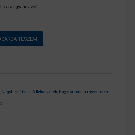
bb ára ugyanez volt.
OSÁRBA TESZEM
,
Nagyformátumú Kellékanyagok
,
Nagyformátumú nyomtatás
0