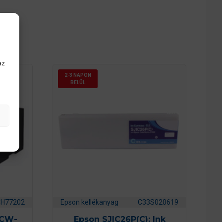
az
2-3 NAPON
BELÜL
CH77202
Epson kellékanyag
C33S020619
 CW-
Epson SJIC26P(C): Ink