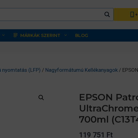
+
MÁRKÁK SZERINT
BLOG
 nyomtatás (LFP)
/
Nagyformátumú Kellékanyagok
/ EPSON
EPSON Patro
UltraChrome
700ml (C13T
119 751
Ft