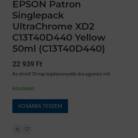
EPSON Patron
Singlepack
UltraChrome XD2
C13T40D440 Yellow
50ml (C13T40D440)
22 939
Ft
Az elmúlt 30 nap legalacsonyabb ára ugyanez volt.
Készleten
EPSON
KOSÁRBA TESZEM
Patron
Singlepack
UltraChrome
XD2