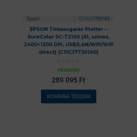
Epson
C11CJ77301A0
EPSON Tintasugaras Plotter –
SureColor SC-T2100 (A1, színes,
2400×1200 DPI, USB/LAN/Wifi/Wifi
direct) (C11CJ77301A0)
0
Készleten
a
z
289 095
Ft
5
-
b
ő
KOSÁRBA TESZEM
l