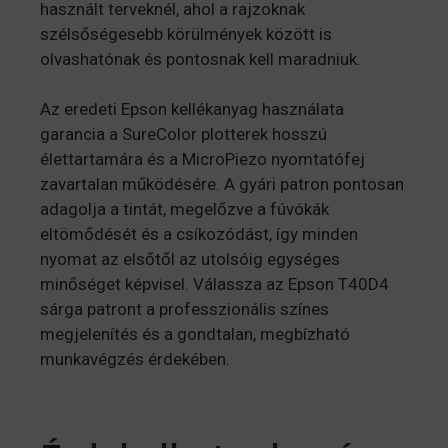
használt terveknél, ahol a rajzoknak
szélsőségesebb körülmények között is
olvashatónak és pontosnak kell maradniuk.
Az eredeti Epson kellékanyag használata
garancia a SureColor plotterek hosszú
élettartamára és a MicroPiezo nyomtatófej
zavartalan működésére. A gyári patron pontosan
adagolja a tintát, megelőzve a fúvókák
eltömődését és a csíkozódást, így minden
nyomat az elsőtől az utolsóig egységes
minőséget képvisel. Válassza az Epson T40D4
sárga patront a professzionális színes
megjelenítés és a gondtalan, megbízható
munkavégzés érdekében.