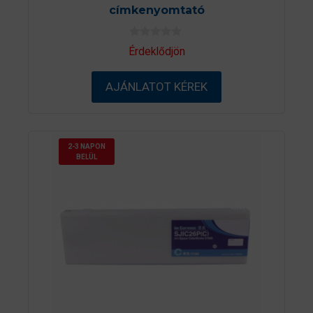
címkenyomtató
0
Érdeklődjön
a
z
5
AJÁNLATOT KÉREK
-
b
ő
l
2-3 NAPON
BELÜL