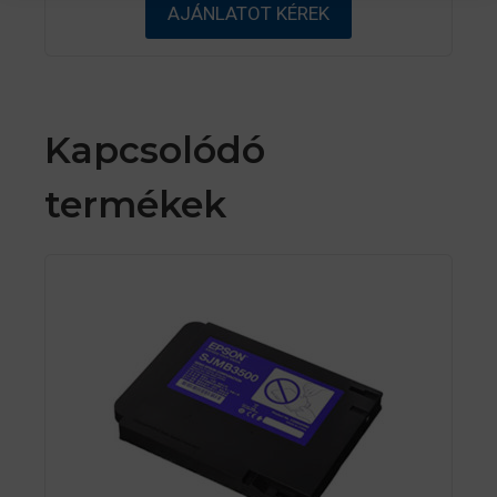
AJÁNLATOT KÉREK
-
b
ő
l
Kapcsolódó
termékek