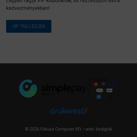
Legyen tagja VIP klubunknak, és részesüljön extra
kedvezményekben!
VIP TAG LESZEK
© 2026 Fókusz Computer Kft. • web:
bedigital