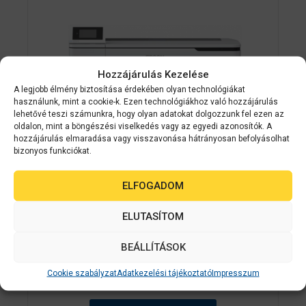
Hozzájárulás Kezelése
A legjobb élmény biztosítása érdekében olyan technológiákat
használunk, mint a cookie-k. Ezen technológiákhoz való hozzájárulás
lehetővé teszi számunkra, hogy olyan adatokat dolgozzunk fel ezen az
oldalon, mint a böngészési viselkedés vagy az egyedi azonosítók. A
hozzájárulás elmaradása vagy visszavonása hátrányosan befolyásolhat
bizonyos funkciókat.
Epson
C11CF11301A0
ELFOGADOM
EPSON Tintasugaras Plotter –
SureColor SC-T3100N (A1, színes,
ELUTASÍTOM
2400×1200 DPI, USB/LAN/Wifi/Wifi
direct) (C11CF11301A0)
BEÁLLÍTÁSOK
Cookie szabályzat
Adatkezelési tájékoztató
Impresszum
0
Érdeklődjön
a
z
5