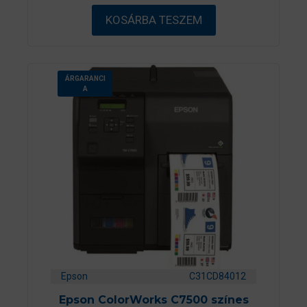
b
ő
KOSÁRBA TESZEM
l
ÁRGARANCI
A
Epson
C31CD84012
Epson ColorWorks C7500 színes