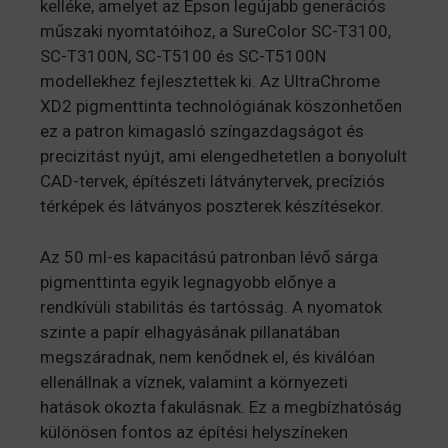
kelléke, amelyet az Epson legújabb generációs
műszaki nyomtatóihoz, a SureColor SC-T3100,
SC-T3100N, SC-T5100 és SC-T5100N
modellekhez fejlesztettek ki. Az UltraChrome
XD2 pigmenttinta technológiának köszönhetően
ez a patron kimagasló színgazdagságot és
precizitást nyújt, ami elengedhetetlen a bonyolult
CAD-tervek, építészeti látványtervek, precíziós
térképek és látványos poszterek készítésekor.
Az 50 ml-es kapacitású patronban lévő sárga
pigmenttinta egyik legnagyobb előnye a
rendkívüli stabilitás és tartósság. A nyomatok
szinte a papír elhagyásának pillanatában
megszáradnak, nem kenődnek el, és kiválóan
ellenállnak a víznek, valamint a környezeti
hatások okozta fakulásnak. Ez a megbízhatóság
különösen fontos az építési helyszíneken