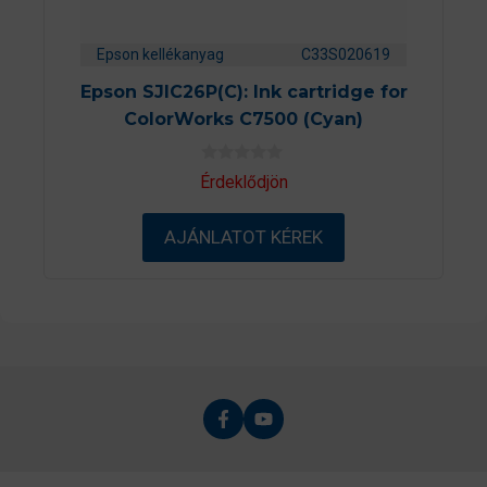
Epson kellékanyag
C33S020619
Epson SJIC26P(C): Ink cartridge for
ColorWorks C7500 (Cyan)
0
Érdeklődjön
a
z
5
AJÁNLATOT KÉREK
-
b
ő
l