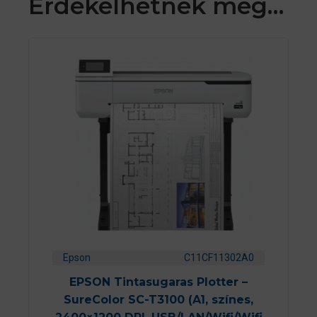
Érdekelhetnek még…
Epson
C11CF11302A0
EPSON Tintasugaras Plotter –
SureColor SC-T3100 (A1, színes,