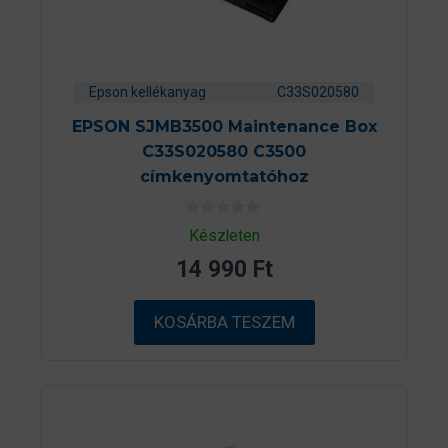
Epson kellékanyag
C33S020580
EPSON SJMB3500 Maintenance Box
C33S020580 C3500
címkenyomtatóhoz
0
Készleten
a
z
14 990
Ft
5
-
b
ő
KOSÁRBA TESZEM
l