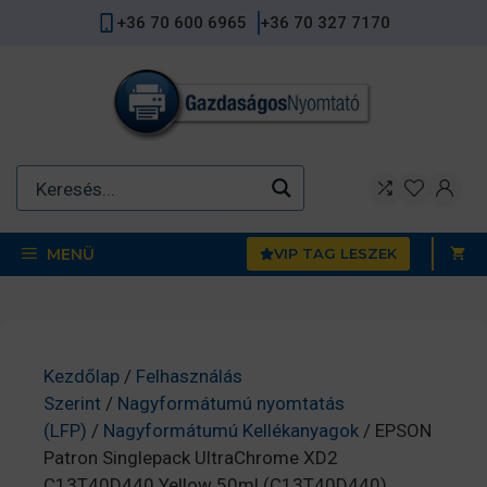
Kilépés
+36 70 600 6965
+36 70 327 7170
a
tartalomba
MENÜ
VIP TAG LESZEK
Kezdőlap
/
Felhasználás
Szerint
/
Nagyformátumú nyomtatás
(LFP)
/
Nagyformátumú Kellékanyagok
/ EPSON
Patron Singlepack UltraChrome XD2
C13T40D440 Yellow 50ml (C13T40D440)