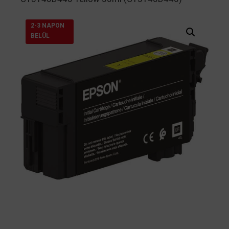
2-3 NAPON
BELÜL