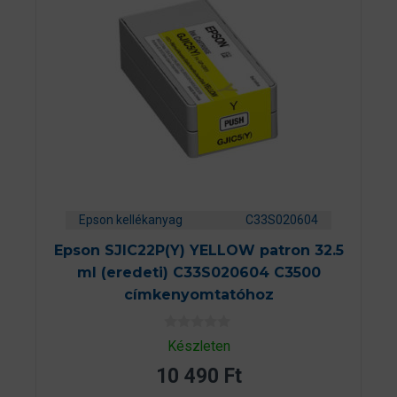
Epson kellékanyag
C33S020604
Epson SJIC22P(Y) YELLOW patron 32.5
ml (eredeti) C33S020604 C3500
címkenyomtatóhoz
0
Készleten
a
z
10 490
Ft
5
-