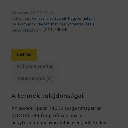
C13T40D440
Yellow
Cikkszám:
C13T40D440
50ml
Kategóriák:
Felhasználás Szerint
,
Nagyformátumú
(C13T40D440)
Kellékanyagok
,
Nagyformátumú nyomtatás (LFP)
d_C13T40D440
Belső cikkszám:
mennyiség
Leírás
Műszaki adatlap
Vélemények (0)
A termék tulajdonságai:
Az eredeti Epson T40D2 sárga tintapatron
(C13T40D440) a professzionális
nagyformátumú nyomtatás elengedhetetlen