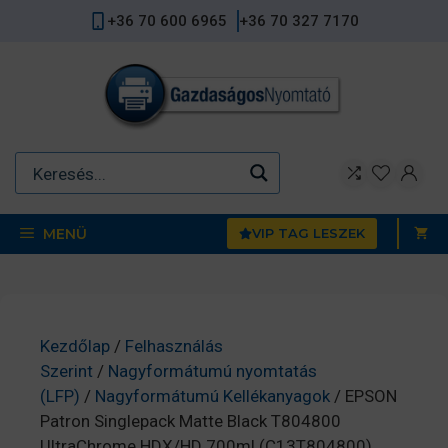
Kilépés
+36 70 600 6965
+36 70 327 7170
a
tartalomba
MENÜ
VIP TAG LESZEK
Kezdőlap
/
Felhasználás
Szerint
/
Nagyformátumú nyomtatás
(LFP)
/
Nagyformátumú Kellékanyagok
/ EPSON
Patron Singlepack Matte Black T804800
UltraChrome HDX/HD 700ml (C13T804800)