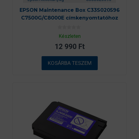
EPSON Maintenance Box C33S020596
C7500G/C8000E címkenyomtatóhoz
0
Készleten
a
z
12 990
Ft
5
-
b
ő
KOSÁRBA TESZEM
l