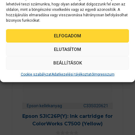
lehetővé teszi számunkra, hogy olyan adatokat dolgozzunk fel ezen az
oldalon, mint a böngészési viselkedés vagy az egyedi azonosítók. A
hozzájárulás elmaradása vagy visszavonása hátrányosan befolyásolhat
2-3 NAPON
bizonyos funkciókat.
BELÜL
ELFOGADOM
ELUTASÍTOM
BEÁLLÍTÁSOK
Cookie szabályzat
Adatkezelési tájékoztató
Impresszum
Epson kellékanyag
C33S020621
Epson SJIC26P(Y): Ink cartridge for
ColorWorks C7500 (Yellow)