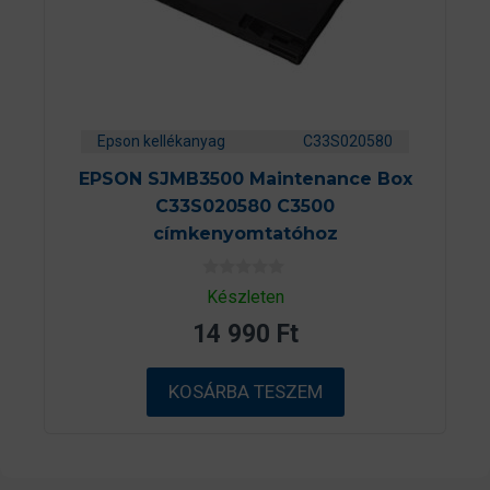
Epson kellékanyag
C33S020580
EPSON SJMB3500 Maintenance Box
C33S020580 C3500
címkenyomtatóhoz
0
Készleten
a
z
14 990
Ft
5
-
b
ő
KOSÁRBA TESZEM
l