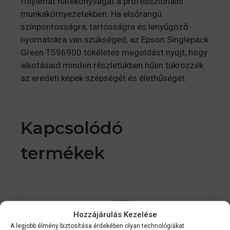
folyamat hatékonyságát a professzionális
munkakörnyezetekben. Ha elsőrangú
színpontosságra, tartósságra és lenyűgöző
nyomatokra van szükséged, az Epson Singlepack
Green T596900 tökéletes megoldást nyújt, hogy
alkotásaid minden részletükben hűen tükrözzék
az eredeti képek szépségét és élethűségét.
Kapcsolódó
termékek
Hozzájárulás Kezelése
A legjobb élmény biztosítása érdekében olyan technológiákat