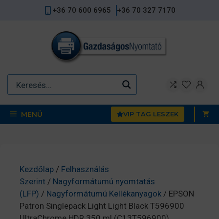
Kilépés
+36 70 600 6965
+36 70 327 7170
a
tartalomba
MENÜ
VIP TAG LESZEK
Kezdőlap
/
Felhasználás
Szerint
/
Nagyformátumú nyomtatás
(LFP)
/
Nagyformátumú Kellékanyagok
/ EPSON
Patron Singlepack Light Light Black T596900
UltraChrome HDR 350 ml (C13T596900)