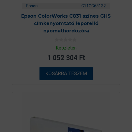
Epson
C11CC68132
Epson ColorWorks C831 színes GHS
címkenyomtató leporelló
nyomathordozóra
0
Készleten
a
z
1 052 304
Ft
5
-
b
ő
KOSÁRBA TESZEM
l