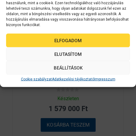
használunk, mint a cookie-k. Ezen technológiákhoz való hozzájárulás
lehetővé teszi számunkra, hogy olyan adatokat dolgozzunk fel ezen az
oldalon, mint a böngészési viselkedés vagy az egyedi azonosítók. A
hozzájárulás elmaradása vagy visszavonása hátrányosan befolyásolhat
bizonyos funkciókat.
ELFOGADOM
ELUTASÍTOM
Epson
C31CH77102
BEÁLLÍTÁSOK
EPSON ColorWorks C6500AE színes
Cookie szabályzat
Adatkezelési tájékoztató
Impresszum
címkenyomtató
0
Készleten
a
z
1 579 000
Ft
5
-
b
ő
KOSÁRBA TESZEM
l