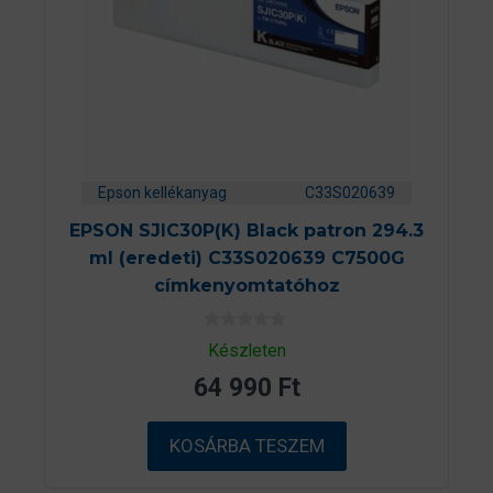
Epson kellékanyag
C33S020639
EPSON SJIC30P(K) Black patron 294.3
ml (eredeti) C33S020639 C7500G
címkenyomtatóhoz
0
Készleten
a
z
64 990
Ft
5
-
b
ő
KOSÁRBA TESZEM
l