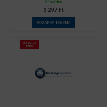
Készleten
a
z
3 297
Ft
5
-
b
ő
KOSÁRBA TESZEM
l
2-3 NAPON
BELÜL