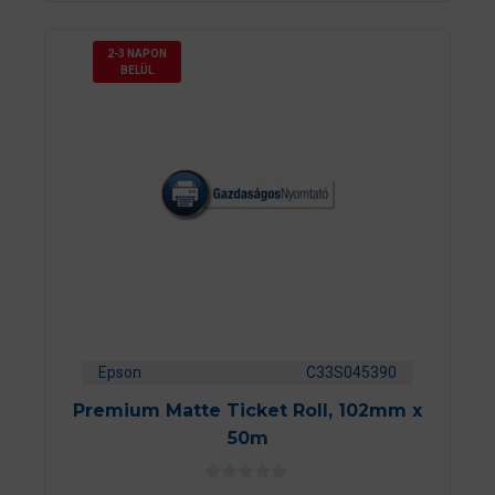
2-3 NAPON
BELÜL
Epson
C33S045390
Premium Matte Ticket Roll, 102mm x
50m
0