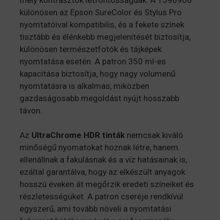
különösen az Epson SureColor és Stylus Pro
nyomtatóival kompatibilis, és a fekete színek
tisztább és élénkebb megjelenítését biztosítja,
különösen természetfotók és tájképek
nyomtatása esetén. A patron 350 ml-es
kapacitása biztosítja, hogy nagy volumenű
nyomtatásra is alkalmas, miközben
gazdaságosabb megoldást nyújt hosszabb
távon.
Az
UltraChrome HDR tinták
nemcsak kiváló
minőségű nyomatokat hoznak létre, hanem
ellenállnak a fakulásnak és a víz hatásainak is,
ezáltal garantálva, hogy az elkészült anyagok
hosszú éveken át megőrzik eredeti színeiket és
részletességüket. A patron cseréje rendkívül
egyszerű, ami tovább növeli a nyomtatási