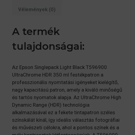
Vélemények (0)
A termék
tulajdonságai:
Az Epson Singlepack Light Black T596900
UltraChrome HDR 350 ml festékpatron a
professzionális nyomtatási igényeket kielégítő,
nagy kapacitású patron, amely a kiváló minőségű
és tartós nyomatok alapja. Az UltraChrome High
Dynamic Range (HDR) technológia
alkalmazásával ez a fekete tintapatron széles
színskálát kínál, így ideális választás fotográfiai
és művészeti célokra, ahol a pontos színek és a
mély kontrasztok létfontosságúak. A T596900