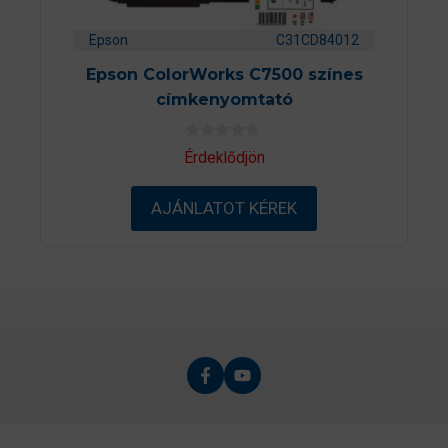
Epson
C31CD84012
Epson ColorWorks C7500 színes
címkenyomtató
0
Érdeklődjön
a
z
5
AJÁNLATOT KÉREK
-
b
ő
l