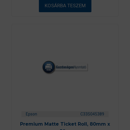
ő
KOSÁRBA TESZEM
l
Epson
C33S045389
Premium Matte Ticket Roll, 80mm x