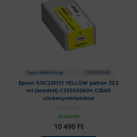
Epson kellékanyag
C33S020604
Epson SJIC22P(Y) YELLOW patron 32.5
ml (eredeti) C33S020604 C3500
címkenyomtatóhoz
0
Készleten
a
z
10 490
Ft
5
-
b