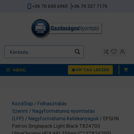
Kilépés
+36 70 600 6965
+36 70 327 7170
a
tartalomba
MENÜ
VIP TAG LESZEK
Kezdőlap
/
Felhasználás
Szerint
/
Nagyformátumú nyomtatás
(LFP)
/
Nagyformátumú Kellékanyagok
/ EPSON
Patron Singlepack Light Black T824700
UltraChrome HDX/HD 350ml (C13T824700)