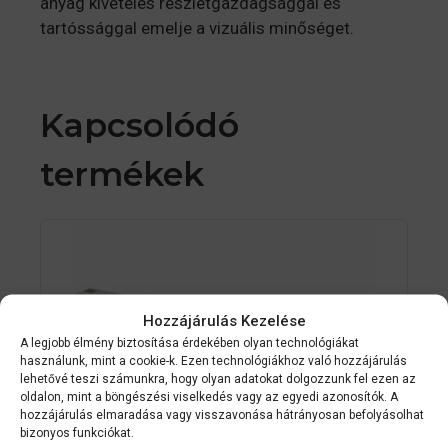
anyag kivételes részletgazdagsággal és
tartóssággal emelje a vizuális minőséget.
Kapcsolódó
termékek
Hozzájárulás Kezelése
A legjobb élmény biztosítása érdekében olyan technológiákat
használunk, mint a cookie-k. Ezen technológiákhoz való hozzájárulás
lehetővé teszi számunkra, hogy olyan adatokat dolgozzunk fel ezen az
oldalon, mint a böngészési viselkedés vagy az egyedi azonosítók. A
hozzájárulás elmaradása vagy visszavonása hátrányosan befolyásolhat
bizonyos funkciókat.