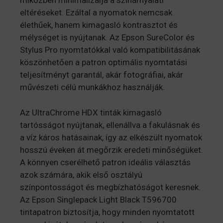
miközben minimalizálja a színárnyalati
eltéréseket. Ezáltal a nyomatok nemcsak
élethűek, hanem kimagasló kontrasztot és
mélységet is nyújtanak. Az Epson SureColor és
Stylus Pro nyomtatókkal való kompatibilitásának
köszönhetően a patron optimális nyomtatási
teljesítményt garantál, akár fotográfiai, akár
művészeti célú munkákhoz használják.
Az UltraChrome HDX tinták kimagasló
tartósságot nyújtanak, ellenállva a fakulásnak és
a víz káros hatásainak, így az elkészült nyomatok
hosszú éveken át megőrzik eredeti minőségüket.
A könnyen cserélhető patron ideális választás
azok számára, akik első osztályú
színpontosságot és megbízhatóságot keresnek.
Az Epson Singlepack Light Black T596700
tintapatron biztosítja, hogy minden nyomtatott