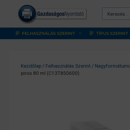
Kilépés
a
tartalomba
FELHASZNÁLÁS SZERINT
TÍPUS SZERINT
Kezdőlap
/
Felhasználás Szerint
/
Nagyformátumú
piros 80 ml (C13T850600)