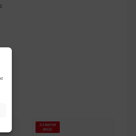
0
az
2-3 NAPON
BELÜL