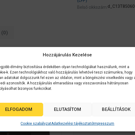
(LFP)
d_C13T85060
Belső cikkszám:
(0)
Hozzájárulás Kezelése
egjobb élmény biztosítása érdekében olyan technológiákat használunk, mint a
kie-k. Ezen technológiákhoz való hozzájárulás lehetővé teszi számunkra, hogy
an adatokat dolgozzunk fel ezen az oldalon, mint a böngészési viselkedés vagy 
edi azonosítók. A hozzájárulás elmaradása vagy visszavonása hátrányosan
olyásolhat bizonyos funkciókat.
k
ELFOGADOM
ELUTASÍTOM
BEÁLLÍTÁSOK
Cookie szabályzat
Adatkezelési tájékoztató
Impresszum
NCI