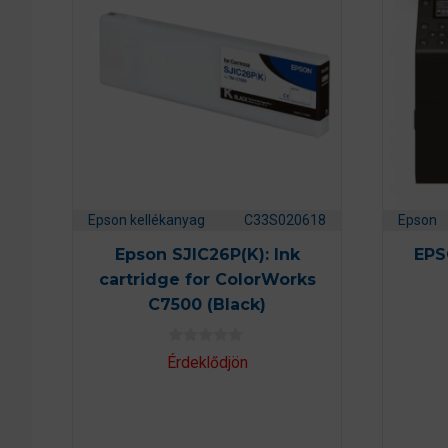
Epson kellékanyag
C33S020618
Epson
Epson SJIC26P(K): Ink
EPS
cartridge for ColorWorks
C7500 (Black)
0
Érdeklődjön
a
z
5
-
b
ő