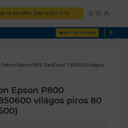
36 70 600 6965
+36 70 327 7170
VIP TAG LESZEK
 Patron Epson P800 SureColor T-850600 világos
on Epson P800
850600 világos piros 80
600)