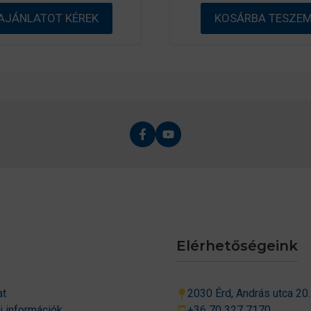
b
l
ő
AJÁNLATOT KÉREK
KOSÁRBA TESZE
l
Elérhetőségeink
at
2030 Érd, András utca 20.
si információk
+36 70 327 7170