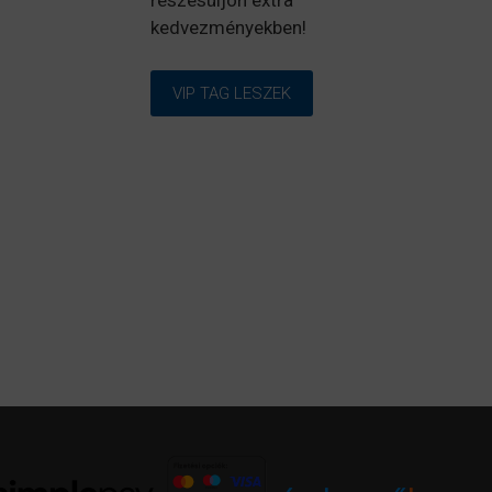
részesüljön extra
kedvezményekben!
VIP TAG LESZEK