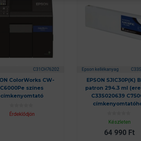
C31CH76202
Epson kellékanyag
C33
ON ColorWorks CW-
EPSON SJIC30P(K) B
C6000Pe színes
patron 294.3 ml (ere
címkenyomtató
C33S020639 C750
címkenyomtatóh
0
Érdeklődjön
a
0
z
Készleten
a
5
z
-
64 990
Ft
5
b
-
ő