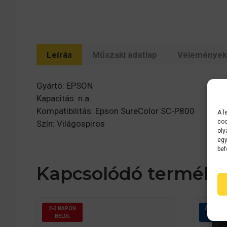
Leírás
Műszaki adatlap
Vélemények 
Gyártó: EPSON
Kapacitás: n.a.
Kompatibilitás: Epson SureColor SC-P800
A l
coo
Szín: Világospiros
oly
egy
bef
Kapcsolódó terméke
2-3 NAPON
ÁRGARA
BELÜL
A