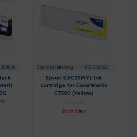
S020639
Epson kellékanyag
C33S020621
lack
Epson SJIC26P(Y): Ink
deti)
cartridge for ColorWorks
0G
C7500 (Yellow)
oz
0
Érdeklődjön
a
z
5
-
b
ő