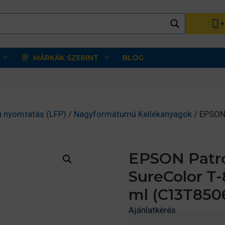
+
MÁRKÁK SZERINT
BLOG
 nyomtatás (LFP)
/
Nagyformátumú Kellékanyagok
/ EPSON
EPSON Patr
SureColor T-
ml (C13T850
Ajánlatkérés