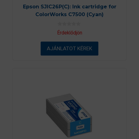
Epson SJIC26P(C): Ink cartridge for
ColorWorks C7500 (Cyan)
0
Érdeklődjön
a
z
5
AJÁNLATOT KÉREK
-
b
ő
l