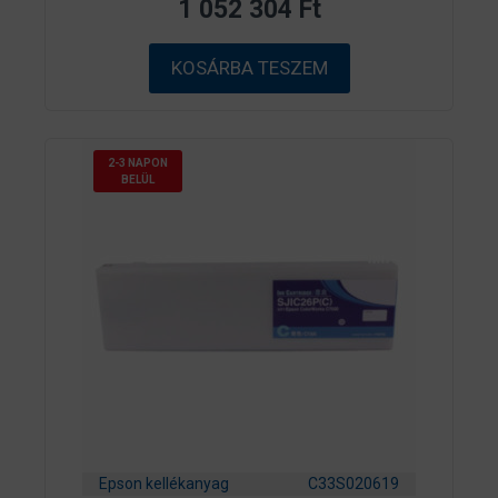
1 052 304
Ft
5
-
b
ő
KOSÁRBA TESZEM
l
2-3 NAPON
BELÜL
Epson kellékanyag
C33S020619