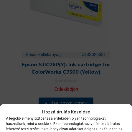
Epson kellékanyag
C33S020621
Epson SJIC26P(Y): Ink cartridge for
ColorWorks C7500 (Yellow)
0
Érdeklődjön
a
z
5
AJÁNLATOT KÉREK
-
b
Hozzájárulás Kezelése
ő
l
A legjobb élmény biztosítása érdekében olyan technológiákat
használunk, mint a cookie-k. Ezen technológiákhoz való hozzájárulás
lehetővé teszi számunkra, hogy olyan adatokat dolgozzunk fel ezen az
2-3 NAPON