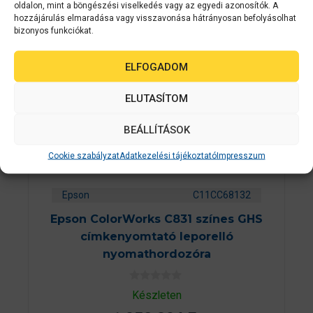
BELÜL
oldalon, mint a böngészési viselkedés vagy az egyedi azonosítók. A
hozzájárulás elmaradása vagy visszavonása hátrányosan befolyásolhat
bizonyos funkciókat.
ELFOGADOM
ELUTASÍTOM
BEÁLLÍTÁSOK
Cookie szabályzat
Adatkezelési tájékoztató
Impresszum
Epson
C11CC68132
Epson ColorWorks C831 színes GHS
címkenyomtató leporelló
nyomathordozóra
0
Készleten
a
z