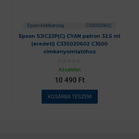
Epson kellékanyag
C33S020602
Epson SJIC22P(C) CYAN patron 32.5 ml
(eredeti) C33S020602 C3500
címkenyomtatóhoz
0
Készleten
a
z
10 490
Ft
5
-
b
ő
KOSÁRBA TESZEM
l