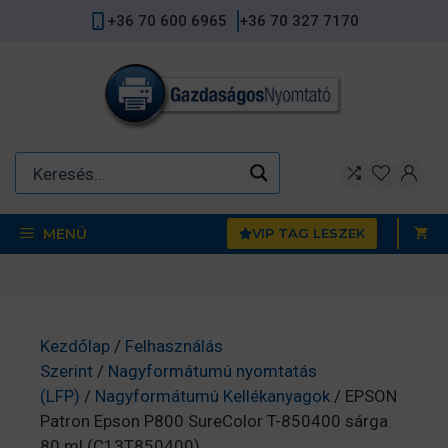
Kilépés
+36 70 600 6965
+36 70 327 7170
a
tartalomba
MENÜ
VIP TAG LESZEK
Kezdőlap
/
Felhasználás
Szerint
/
Nagyformátumú nyomtatás
(LFP)
/
Nagyformátumú Kellékanyagok
/ EPSON
Patron Epson P800 SureColor T-850400 sárga
80 ml (C13T850400)