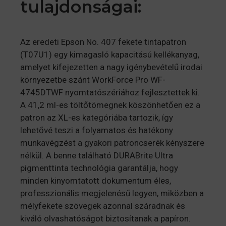
tulajdonságai:
Az eredeti Epson No. 407 fekete tintapatron
(T07U1) egy kimagasló kapacitású kellékanyag,
amelyet kifejezetten a nagy igénybevételű irodai
környezetbe szánt WorkForce Pro WF-
4745DTWF nyomtatószériához fejlesztettek ki.
A 41,2 ml-es töltőtömegnek köszönhetően ez a
patron az XL-es kategóriába tartozik, így
lehetővé teszi a folyamatos és hatékony
munkavégzést a gyakori patroncserék kényszere
nélkül. A benne található DURABrite Ultra
pigmenttinta technológia garantálja, hogy
minden kinyomtatott dokumentum éles,
professzionális megjelenésű legyen, miközben a
mélyfekete szövegek azonnal száradnak és
kiváló olvashatóságot biztosítanak a papíron.