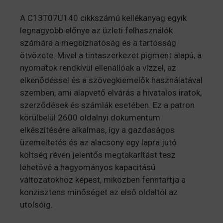
A C13T07U140 cikkszámú kellékanyag egyik
legnagyobb előnye az üzleti felhasználók
számára a megbízhatóság és a tartósság
ötvözete. Mivel a tintaszerkezet pigment alapú, a
nyomatok rendkívül ellenállóak a vízzel, az
elkenődéssel és a szövegkiemelők használatával
szemben, ami alapvető elvárás a hivatalos iratok,
szerződések és számlák esetében. Ez a patron
körülbelül 2600 oldalnyi dokumentum
elkészítésére alkalmas, így a gazdaságos
üzemeltetés és az alacsony egy lapra jutó
költség révén jelentős megtakarítást tesz
lehetővé a hagyományos kapacitású
változatokhoz képest, miközben fenntartja a
konzisztens minőséget az első oldaltól az
utolsóig.