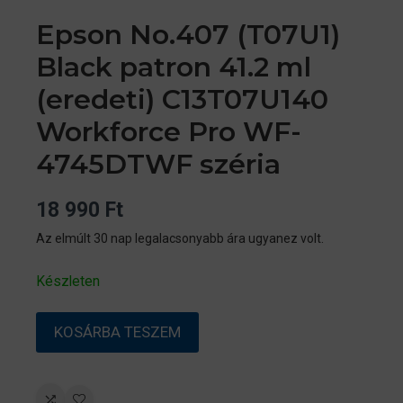
Epson No.407 (T07U1)
Black patron 41.2 ml
(eredeti) C13T07U140
Workforce Pro WF-
4745DTWF széria
18 990
Ft
Az elmúlt 30 nap legalacsonyabb ára ugyanez volt.
Készleten
Epson
KOSÁRBA TESZEM
No.407
(T07U1)
Black