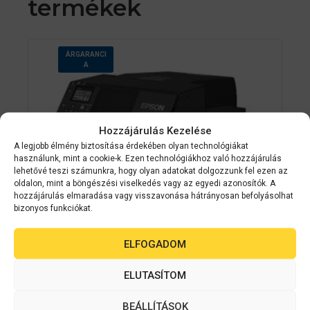
termékek
ÁRGARANCI
A
Hozzájárulás Kezelése
A legjobb élmény biztosítása érdekében olyan technológiákat
használunk, mint a cookie-k. Ezen technológiákhoz való hozzájárulás
lehetővé teszi számunkra, hogy olyan adatokat dolgozzunk fel ezen az
oldalon, mint a böngészési viselkedés vagy az egyedi azonosítók. A
hozzájárulás elmaradása vagy visszavonása hátrányosan befolyásolhat
bizonyos funkciókat.
ELFOGADOM
Epson
C31CH77202
ELUTASÍTOM
EPSON ColorWorks CW-C6500Pe
színes címkenyomtató
BEÁLLÍTÁSOK