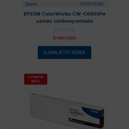
Epson
C31CH76202
EPSON ColorWorks CW-C6000Pe
színes címkenyomtató
0
Érdeklődjön
a
z
5
AJÁNLATOT KÉREK
-
b
ő
l
2-3 NAPON
BELÜL