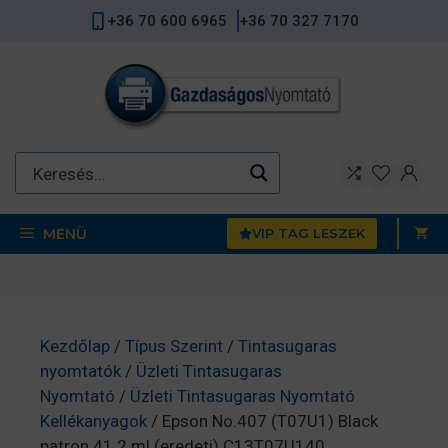
Kilépés
+36 70 600 6965
+36 70 327 7170
a
tartalomba
MENÜ
VIP TAG LESZEK
Kezdőlap
/
Típus Szerint
/
Tintasugaras
nyomtatók
/
Üzleti Tintasugaras
Nyomtató
/
Üzleti Tintasugaras Nyomtató
Kellékanyagok
/ Epson No.407 (T07U1) Black
patron 41.2 ml (eredeti) C13T07U140