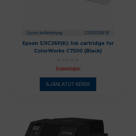
Epson kellékanyag
C33S020618
Epson SJIC26P(K): Ink cartridge for
ColorWorks C7500 (Black)
0
Érdeklődjön
a
z
5
AJÁNLATOT KÉREK
-
b
ő
l