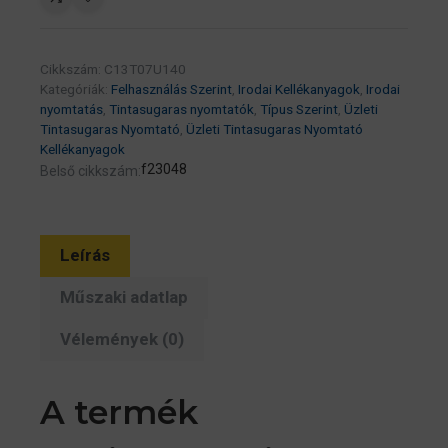
patron
41.2
ml
Cikkszám:
C13T07U140
(eredeti)
Kategóriák:
Felhasználás Szerint
,
Irodai Kellékanyagok
,
Irodai
C13T07U140
nyomtatás
,
Tintasugaras nyomtatók
,
Típus Szerint
,
Üzleti
Tintasugaras Nyomtató
,
Üzleti Tintasugaras Nyomtató
Workforce
Kellékanyagok
Pro
f23048
Belső cikkszám:
WF-
4745DTWF
széria
Leírás
mennyiség
Műszaki adatlap
Vélemények (0)
A termék