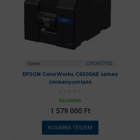
Epson
C31CH77102
EPSON ColorWorks C6500AE színes
címkenyomtató
0
Készleten
a
z
1 579 000
Ft
5
-
b
ő
KOSÁRBA TESZEM
l