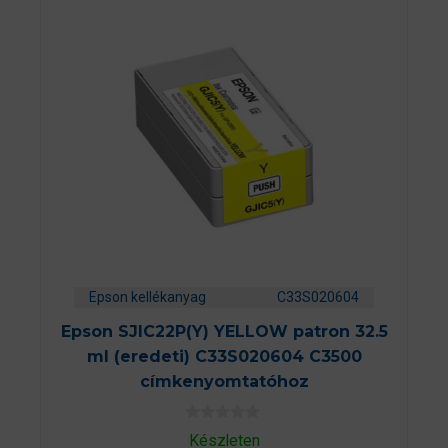
Epson kellékanyag
C33S020604
Epson SJIC22P(Y) YELLOW patron 32.5
ml (eredeti) C33S020604 C3500
címkenyomtatóhoz
0
Készleten
a