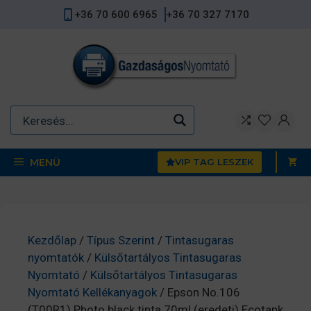
Kilépés
+36 70 600 6965
+36 70 327 7170
a
tartalomba
MENÜ
VIP TAG LESZEK
Kezdőlap
/
Típus Szerint
/
Tintasugaras
nyomtatók
/
Külsőtartályos Tintasugaras
Nyomtató
/
Külsőtartályos Tintasugaras
Nyomtató Kellékanyagok
/ Epson No.106
(T00R1) Photo black tinta 70ml (eredeti) Ecotank