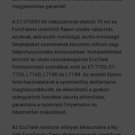
megjelenítése garantált.
A C13T00R140 cikkszámmal ellátott 70 ml-es
Fotófekete utántöltő flakon ideális választás
azoknak, akik kiváló minőségű, archív minőségű
fényképeket szeretnének készíteni otthoni vagy
félprofesszionális környezetben. Kompatibilitást
biztosít az olyan csúcskategóriás EcoTank
fotónyomtató szériákkal, mint az ET-7700, ET-
7750, L7160, L7180 és L7188. Az eredeti Epson
tinta használatával a nyomtatófej élettartama
meghosszabbodik, és elkerülhető a gyakori
utángyártott festékek okozta eltömődés,
garantálva a nyomtató folyamatos és
hibamentes működését.
Az EcoTank rendszer előnyeit kihasználva a No.
106 Fotófekete Tinta alkalmazásával jelentősen