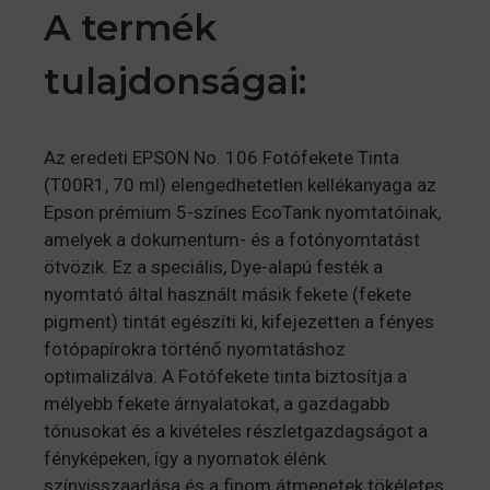
A termék
tulajdonságai:
Az eredeti EPSON No. 106 Fotófekete Tinta
(T00R1, 70 ml) elengedhetetlen kellékanyaga az
Epson prémium 5-színes EcoTank nyomtatóinak,
amelyek a dokumentum- és a fotónyomtatást
ötvözik. Ez a speciális, Dye-alapú festék a
nyomtató által használt másik fekete (fekete
pigment) tintát egészíti ki, kifejezetten a fényes
fotópapírokra történő nyomtatáshoz
optimalizálva. A Fotófekete tinta biztosítja a
mélyebb fekete árnyalatokat, a gazdagabb
tónusokat és a kivételes részletgazdagságot a
fényképeken, így a nyomatok élénk
színvisszaadása és a finom átmenetek tökéletes