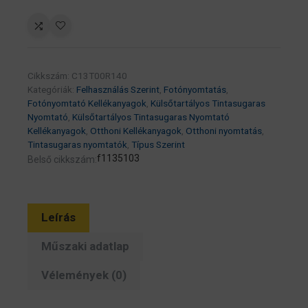
(T00R1)
Photo
black
tinta
Cikkszám:
C13T00R140
70ml
Kategóriák:
Felhasználás Szerint
,
Fotónyomtatás
,
(eredeti)
Fotónyomtató Kellékanyagok
,
Külsőtartályos Tintasugaras
Ecotank
Nyomtató
,
Külsőtartályos Tintasugaras Nyomtató
Kellékanyagok
,
Otthoni Kellékanyagok
,
Otthoni nyomtatás
,
ET-
Tintasugaras nyomtatók
,
Típus Szerint
7700/ET-
f1135103
Belső cikkszám:
7750/L7160/L7180/L7188
széria
mennyiség
Leírás
Műszaki adatlap
Vélemények (0)