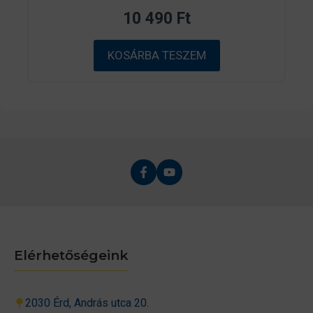
z
10 490
Ft
5
-
b
ő
KOSÁRBA TESZEM
l
Elérhetőségeink
2030 Érd, András utca 20.