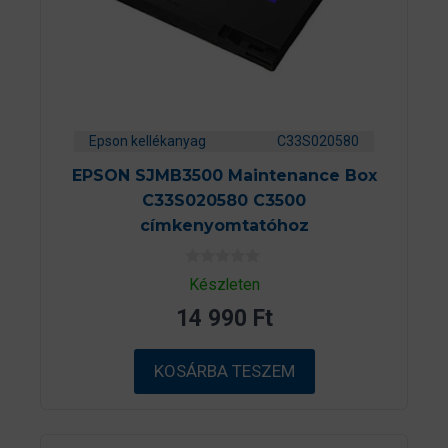
Epson kellékanyag
C33S020580
EPSON SJMB3500 Maintenance Box
C33S020580 C3500
címkenyomtatóhoz
0
Készleten
a
z
14 990
Ft
5
-
b
ő
KOSÁRBA TESZEM
l