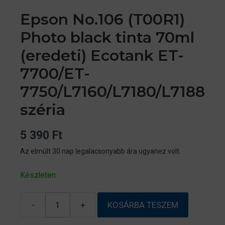
Epson No.106 (T00R1)
Photo black tinta 70ml
(eredeti) Ecotank ET-
7700/ET-
7750/L7160/L7180/L7188
széria
5 390
Ft
Az elmúlt 30 nap legalacsonyabb ára ugyanez volt.
Készleten
-
+
KOSÁRBA TESZEM
Epson
No.106