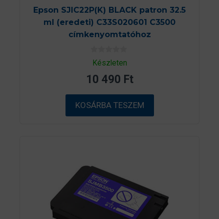
Epson SJIC22P(K) BLACK patron 32.5
ml (eredeti) C33S020601 C3500
címkenyomtatóhoz
0
Készleten
a
z
10 490
Ft
5
-
b
ő
KOSÁRBA TESZEM
l