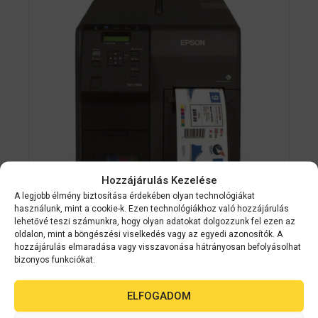
Hozzájárulás Kezelése
A legjobb élmény biztosítása érdekében olyan technológiákat
használunk, mint a cookie-k. Ezen technológiákhoz való hozzájárulás
Epson
C31CD84312
lehetővé teszi számunkra, hogy olyan adatokat dolgozzunk fel ezen az
oldalon, mint a böngészési viselkedés vagy az egyedi azonosítók. A
EPSON ColorWorks C7500G színes
hozzájárulás elmaradása vagy visszavonása hátrányosan befolyásolhat
címkenyomtató
bizonyos funkciókat.
0
ELFOGADOM
Készleten
a
z