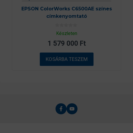
EPSON ColorWorks C6500AE színes
címkenyomtató
0
Készleten
a
z
1 579 000
Ft
5
-
b
ő
KOSÁRBA TESZEM
l