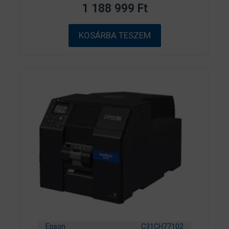
z
1 188 999
Ft
5
-
b
ő
KOSÁRBA TESZEM
l
Epson
C31CH77102