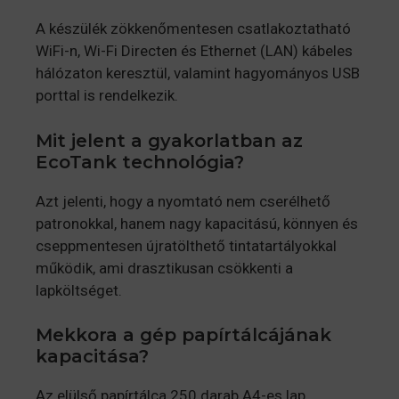
A készülék zökkenőmentesen csatlakoztatható
WiFi-n, Wi-Fi Directen és Ethernet (LAN) kábeles
hálózaton keresztül, valamint hagyományos USB
porttal is rendelkezik.
Mit jelent a gyakorlatban az
EcoTank technológia?
Azt jelenti, hogy a nyomtató nem cserélhető
patronokkal, hanem nagy kapacitású, könnyen és
cseppmentesen újratölthető tintatartályokkal
működik, ami drasztikusan csökkenti a
lapköltséget.
Mekkora a gép papírtálcájának
kapacitása?
Az elülső papírtálca 250 darab A4-es lap