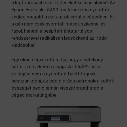
a legfontosabb szerződéseket kellene aláírni? Az
Epson EcoTank L6499 multifunkciós nyomtató
végleg megoldja ezt a problémát a cégedben. Ez
a gép nem csak nyomtat, másol, szkennel és
faxol, hanem a beépített tintatartályos
rendszerével radikálisan lecsökkenti az irodai
kiadásokat.
Egy okos cégvezető tudja, hogy a hatékony
háttér a növekedés alapja. Az L6499-cel a
kollégáid nem a nyomtató felett fognak
bosszankodni, az eddig drága patronokra költött
összeget pedig simán visszaforgathatod a
céged marketingjébe.