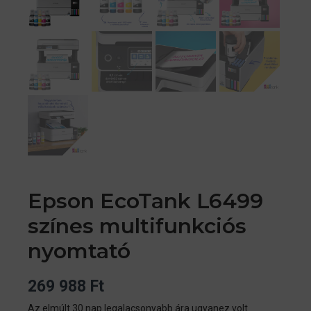
Epson EcoTank L6499
színes multifunkciós
nyomtató
269 988
Ft
Az elmúlt 30 nap legalacsonyabb ára ugyanez volt.