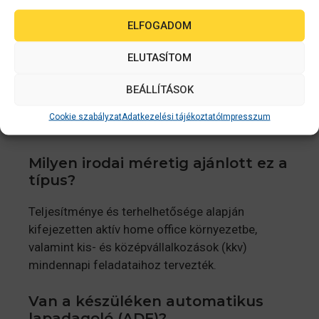
Mi az a PrecisionCore
ELFOGADOM
nyomtatófej?
ELUTASÍTOM
Ez az Epson saját, hő nélküli nyomtatási
BEÁLLÍTÁSOK
technológiája, amely bemelegedési idő nélkül,
azonnal és rendkívül éles, lézerszerű
Cookie szabályzat
Adatkezelési tájékoztató
Impresszum
minőségben viszi fel a tintát a papírra.
Milyen irodai méretig ajánlott ez a
típus?
Teljesítménye és terhelhetősége alapján
kifejezetten aktív home office környezetbe,
valamint kis- és középvállalkozások (kkv)
mindennapi feladataihoz tervezték.
Van a készüléken automatikus
lapadagoló (ADF)?