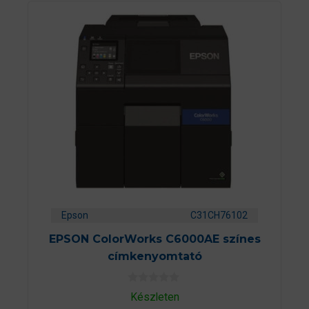
Epson
C31CH76102
EPSON ColorWorks C6000AE színes
címkenyomtató
0
Készleten
a