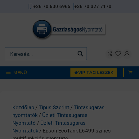
Kilépés
+36 70 600 6965
+36 70 327 7170
a
tartalomba
MENÜ
VIP TAG LESZEK
Kezdőlap
/
Típus Szerint
/
Tintasugaras
nyomtatók
/
Üzleti Tintasugaras
Nyomtató
/
Üzleti Tintasugaras
Nyomtatók
/ Epson EcoTank L6499 színes
multifunkciós nyomtató