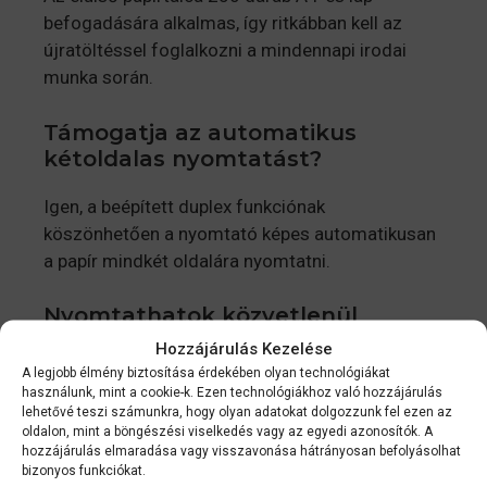
befogadására alkalmas, így ritkábban kell az
újratöltéssel foglalkozni a mindennapi irodai
munka során.
Támogatja az automatikus
kétoldalas nyomtatást?
Igen, a beépített duplex funkciónak
köszönhetően a nyomtató képes automatikusan
a papír mindkét oldalára nyomtatni.
Nyomtathatok közvetlenül
okostelefonról is?
Hozzájárulás Kezelése
A legjobb élmény biztosítása érdekében olyan technológiákat
Igen, az ingyenes Epson Smart Panel alkalmazás
használunk, mint a cookie-k. Ezen technológiákhoz való hozzájárulás
lehetővé teszi számunkra, hogy olyan adatokat dolgozzunk fel ezen az
segítségével mobilról és táblagépről is
oldalon, mint a böngészési viselkedés vagy az egyedi azonosítók. A
könnyedén vezérelheted a nyomtatási és
hozzájárulás elmaradása vagy visszavonása hátrányosan befolyásolhat
szkennelési feladatokat.
bizonyos funkciókat.