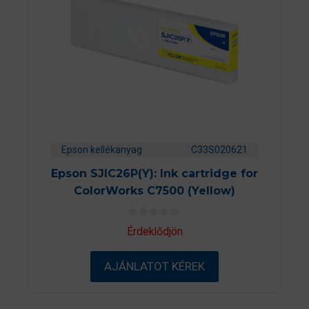
Epson kellékanyag
C33S020621
Epson SJIC26P(Y): Ink cartridge for
ColorWorks C7500 (Yellow)
0
Érdeklődjön
a
z
5
AJÁNLATOT KÉREK
-
b
ő
l