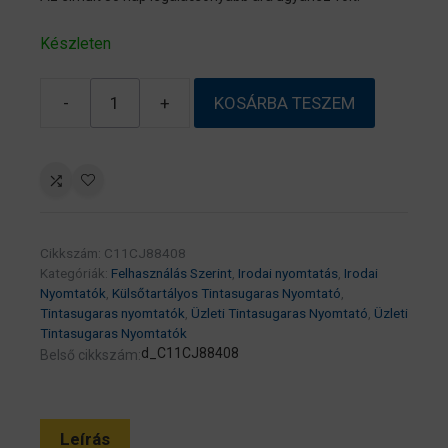
Készleten
-
+
KOSÁRBA TESZEM
Epson
EcoTank
L6499
színes
multifunkciós
nyomtató
Cikkszám:
C11CJ88408
mennyiség
Kategóriák:
Felhasználás Szerint
,
Irodai nyomtatás
,
Irodai
Nyomtatók
,
Külsőtartályos Tintasugaras Nyomtató
,
Tintasugaras nyomtatók
,
Üzleti Tintasugaras Nyomtató
,
Üzleti
Tintasugaras Nyomtatók
d_C11CJ88408
Belső cikkszám:
Leírás