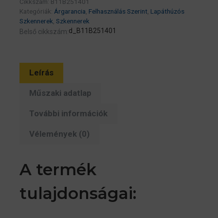
Cikkszám:
B11B251401
Kategóriák:
Árgarancia
,
Felhasználás Szerint
,
Lapáthúzós
Szkennerek
,
Szkennerek
d_B11B251401
Belső cikkszám:
Leírás
Műszaki adatlap
További információk
Vélemények (0)
A termék
tulajdonságai: