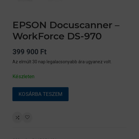
EPSON Docuscanner –
WorkForce DS-970
399 900
Ft
Az elmúlt 30 nap legalacsonyabb ára ugyanez volt.
Készleten
EPSON
KOSÁRBA TESZEM
Docuscanner
–
WorkForce
DS-
970
mennyiség