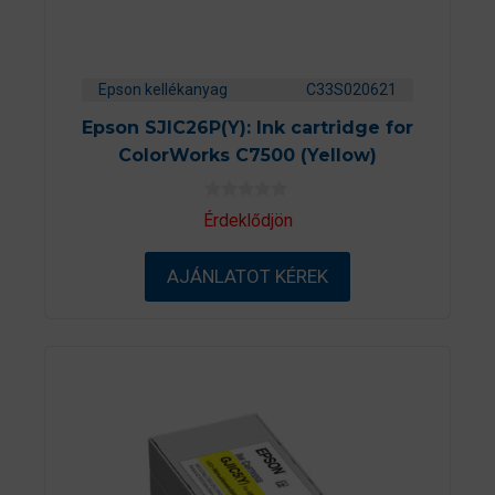
Epson kellékanyag
C33S020621
Epson SJIC26P(Y): Ink cartridge for
ColorWorks C7500 (Yellow)
0
Érdeklődjön
a
z
5
AJÁNLATOT KÉREK
-
b
ő
l