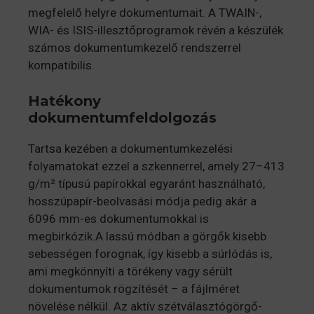
megfelelő helyre dokumentumait. A TWAIN-,
WIA- és ISIS-illesztőprogramok révén a készülék
számos dokumentumkezelő rendszerrel
kompatibilis.
Hatékony
dokumentumfeldolgozás
Tartsa kezében a dokumentumkezelési
folyamatokat ezzel a szkennerrel, amely 27–413
g/m² típusú papírokkal egyaránt használható,
hosszúpapír-beolvasási módja pedig akár a
6096 mm-es dokumentumokkal is
megbirkózik.A lassú módban a görgők kisebb
sebességen forognak, így kisebb a súrlódás is,
ami megkönnyíti a törékeny vagy sérült
dokumentumok rögzítését – a fájlméret
növelése nélkül. Az aktív szétválasztógörgő-