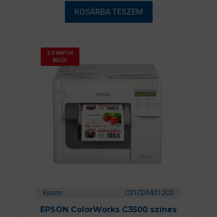
b
ő
KOSÁRBA TESZEM
l
2-3 NAPON
BELÜL
Epson
C31CD54012CD
EPSON ColorWorks C3500 színes