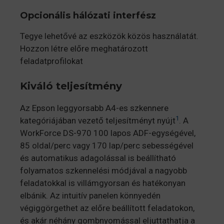
Opcionális hálózati interfész
Tegye lehetővé az eszközök közös használatát.
Hozzon létre előre meghatározott
feladatprofilokat
Kiváló teljesítmény
Az Epson leggyorsabb A4-es szkennere
1
kategóriájában vezető teljesítményt nyújt
. A
WorkForce DS-970 100 lapos ADF-egységével,
85 oldal/perc vagy 170 lap/perc sebességével
és automatikus adagolással is beállítható
folyamatos szkennelési módjával a nagyobb
feladatokkal is villámgyorsan és hatékonyan
elbánik. Az intuitív panelen könnyedén
végiggörgethet az előre beállított feladatokon,
és akár néhány gombnyomással eljuttathatja a