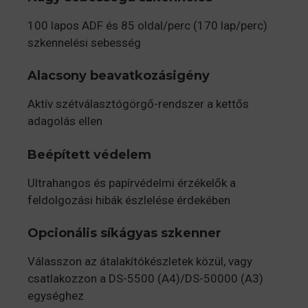
100 lapos ADF és 85 oldal/perc (170 lap/perc)
szkennelési sebesség
Alacsony beavatkozásigény
Aktív szétválasztógörgő-rendszer a kettős
adagolás ellen
Beépített védelem
Ultrahangos és papírvédelmi érzékelők a
feldolgozási hibák észlelése érdekében
Opcionális síkágyas szkenner
Válasszon az átalakítókészletek közül, vagy
csatlakozzon a DS-5500 (A4)/DS-50000 (A3)
egységhez