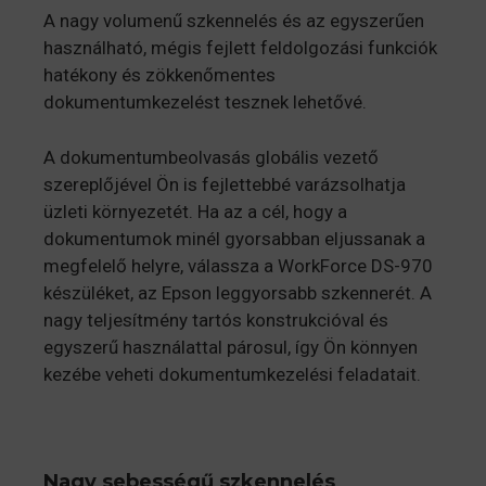
A nagy volumenű szkennelés és az egyszerűen
használható, mégis fejlett feldolgozási funkciók
hatékony és zökkenőmentes
dokumentumkezelést tesznek lehetővé.
A dokumentumbeolvasás globális vezető
szereplőjével Ön is fejlettebbé varázsolhatja
üzleti környezetét. Ha az a cél, hogy a
dokumentumok minél gyorsabban eljussanak a
megfelelő helyre, válassza a WorkForce DS-970
készüléket, az Epson leggyorsabb szkennerét. A
nagy teljesítmény tartós konstrukcióval és
egyszerű használattal párosul, így Ön könnyen
kezébe veheti dokumentumkezelési feladatait.
Nagy sebességű szkennelés