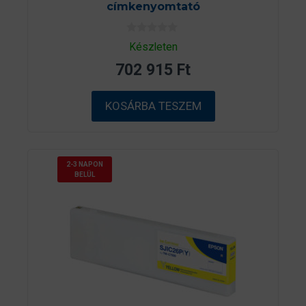
címkenyomtató
0
Készleten
a
z
702 915
Ft
5
-
b
ő
KOSÁRBA TESZEM
l
2-3 NAPON
BELÜL