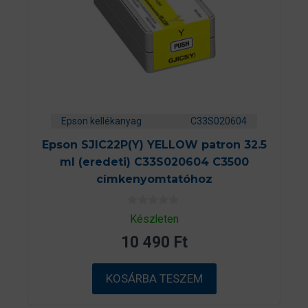
Epson kellékanyag
C33S020604
Epson SJIC22P(Y) YELLOW patron 32.5
ml (eredeti) C33S020604 C3500
címkenyomtatóhoz
0
Készleten
a
z
10 490
Ft
5
-
b
ő
KOSÁRBA TESZEM
l