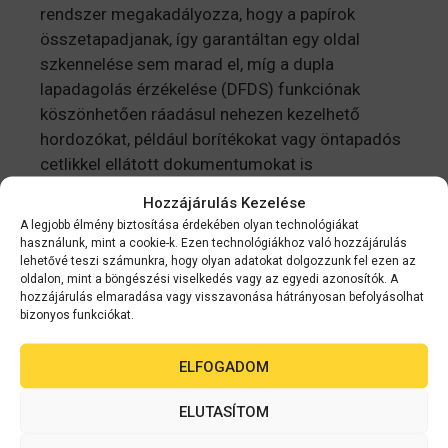
rendszer megakadályozza, hogy a papírok
összetapadjanak, így garantáltan egy oldal
szkennelése sem marad el, míg a dupla
lapadagolás érzékelése (DFDS) funkciónak
köszönhetően ráadásul nehezen kezelhető
hordozókat, például borítékokat vagy öntapadós
cetlikkel ellátott dokumentumokat is
szkennelhet.
Hozzájárulás Kezelése
A legjobb élmény biztosítása érdekében olyan technológiákat
használunk, mint a cookie-k. Ezen technológiákhoz való hozzájárulás
lehetővé teszi számunkra, hogy olyan adatokat dolgozzunk fel ezen az
Kapcsolódó
oldalon, mint a böngészési viselkedés vagy az egyedi azonosítók. A
hozzájárulás elmaradása vagy visszavonása hátrányosan befolyásolhat
bizonyos funkciókat.
termékek
ELFOGADOM
ELUTASÍTOM