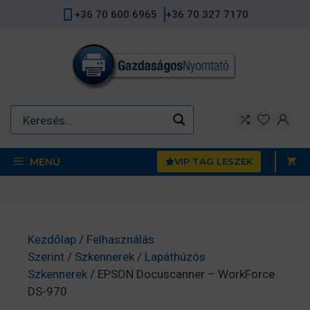
Kilépés
+36 70 600 6965
+36 70 327 7170
a
tartalomba
MENÜ
VIP TAG LESZEK
Kezdőlap
/
Felhasználás
Szerint
/
Szkennerek
/
Lapáthúzós
Szkennerek
/ EPSON Docuscanner – WorkForce
DS-970