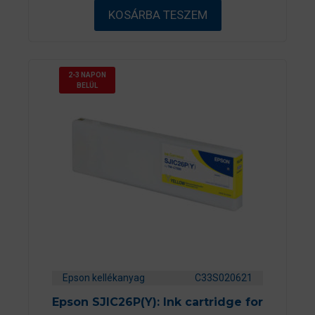
ő
KOSÁRBA TESZEM
l
2-3 NAPON
BELÜL
Epson kellékanyag
C33S020621
Epson SJIC26P(Y): Ink cartridge for