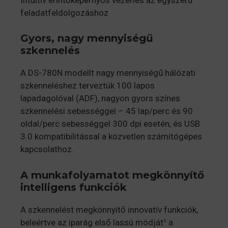
feladatfeldolgozáshoz
Gyors, nagy mennyiségű
szkennelés
A DS-780N modellt nagy mennyiségű hálózati
szkenneléshez terveztük 100 lapos
lapadagolóval (ADF), nagyon gyors színes
szkennelési sebességgel – 45 lap/perc és 90
oldal/perc sebességgel 300 dpi esetén, és USB
3.0 kompatibilitással a közvetlen számítógépes
kapcsolathoz.
A munkafolyamatot megkönnyítő
intelligens funkciók
A szkennelést megkönnyítő innovatív funkciók,
beleértve az iparág első lassú módját¹ a