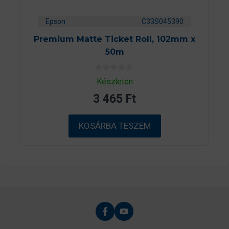
Epson
C33S045390
Premium Matte Ticket Roll, 102mm x
50m
0
Készleten
a
z
3 465
Ft
5
-
b
ő
KOSÁRBA TESZEM
l