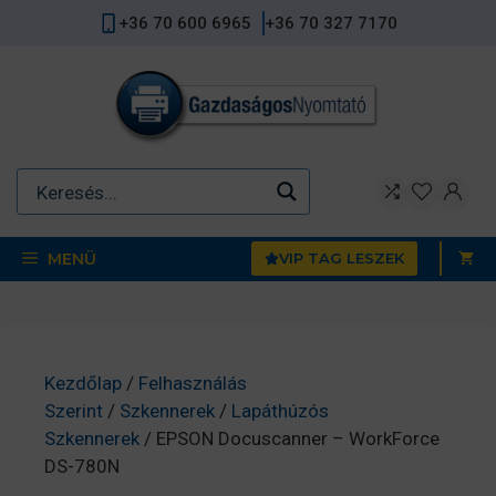
Kilépés
+36 70 600 6965
+36 70 327 7170
a
tartalomba
MENÜ
VIP TAG LESZEK
Kezdőlap
/
Felhasználás
Szerint
/
Szkennerek
/
Lapáthúzós
Szkennerek
/ EPSON Docuscanner – WorkForce
DS-780N