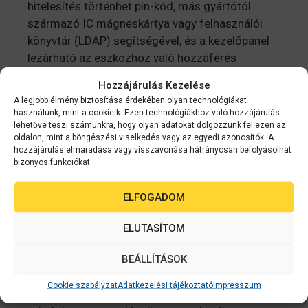
hitelesítés történhet pin-kód, más gyártótól
származó IC mágneskártya vagy felhasználói
könyvtár (LDAP) segítségével, és a kezelőpanel
lezárható az eszközhöz való hozzáférés
korlátozása érdekében. Az előre meghatározott
Hozzájárulás Kezelése
munkaprofilok biztosítják, hogy a beolvasott
A legjobb élmény biztosítása érdekében olyan technológiákat
anyagok a megfelelő helyre kerülnek.
használunk, mint a cookie-k. Ezen technológiákhoz való hozzájárulás
lehetővé teszi számunkra, hogy olyan adatokat dolgozzunk fel ezen az
oldalon, mint a böngészési viselkedés vagy az egyedi azonosítók. A
Használati jelentések és
hozzájárulás elmaradása vagy visszavonása hátrányosan befolyásolhat
karbantartási riasztások
bizonyos funkciókat.
Az Epson Device Admin vagy a Document
ELFOGADOM
Capture Pro Server segítségével a DS-780N
figyelmeztetést tud küldeni a rendszergazdának,
ELUTASÍTOM
ha karbantartást igényel, és részletes használati
BEÁLLÍTÁSOK
jelentést biztosít, amelyből egyértelműen
látható, melyik eszközöket használják a
Cookie szabályzat
Adatkezelési tájékoztató
Impresszum
legtöbbször, és hány szkennelést végeztek