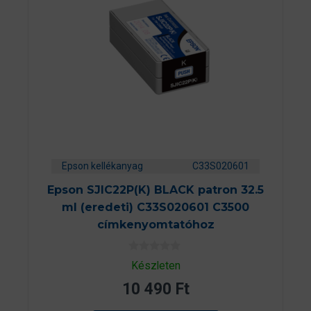
Epson kellékanyag
C33S020601
Epson SJIC22P(K) BLACK patron 32.5
ml (eredeti) C33S020601 C3500
címkenyomtatóhoz
0
Készleten
a
z
10 490
Ft
5
-
b