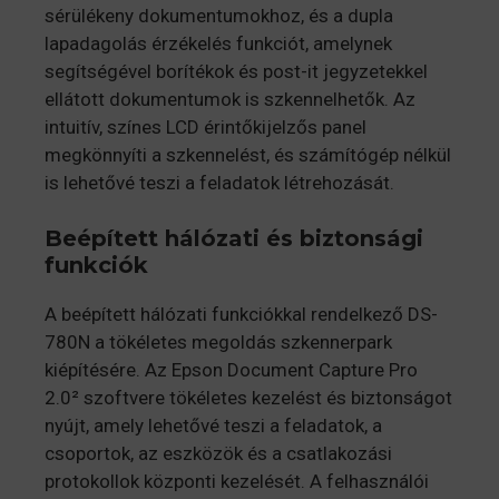
sérülékeny dokumentumokhoz, és a dupla
lapadagolás érzékelés funkciót, amelynek
segítségével borítékok és post-it jegyzetekkel
ellátott dokumentumok is szkennelhetők. Az
intuitív, színes LCD érintőkijelzős panel
megkönnyíti a szkennelést, és számítógép nélkül
is lehetővé teszi a feladatok létrehozását.
Beépített hálózati és biztonsági
funkciók
A beépített hálózati funkciókkal rendelkező DS-
780N a tökéletes megoldás szkennerpark
kiépítésére. Az Epson Document Capture Pro
2.0² szoftvere tökéletes kezelést és biztonságot
nyújt, amely lehetővé teszi a feladatok, a
csoportok, az eszközök és a csatlakozási
protokollok központi kezelését. A felhasználói