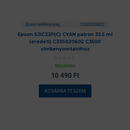
Epson kellékanyag
C33S020602
Epson SJIC22P(C) CYAN patron 32.5 ml
(eredeti) C33S020602 C3500
címkenyomtatóhoz
0
Készleten
a
z
10 490
Ft
5
-
b
ő
KOSÁRBA TESZEM
l