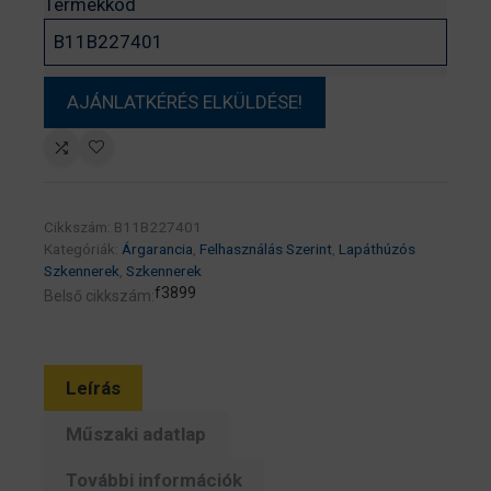
Termékkód
Cikkszám:
B11B227401
Kategóriák:
Árgarancia
,
Felhasználás Szerint
,
Lapáthúzós
Szkennerek
,
Szkennerek
f3899
Belső cikkszám:
Leírás
Műszaki adatlap
További információk