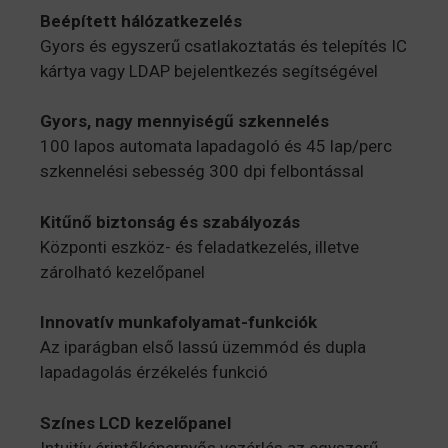
Beépített hálózatkezelés
Gyors és egyszerű csatlakoztatás és telepítés IC
kártya vagy LDAP bejelentkezés segítségével
Gyors, nagy mennyiségű szkennelés
100 lapos automata lapadagoló és 45 lap/perc
szkennelési sebesség 300 dpi felbontással
Kitűnő biztonság és szabályozás
Központi eszköz- és feladatkezelés, illetve
zárolható kezelőpanel
Innovatív munkafolyamat-funkciók
Az iparágban első lassú üzemmód és dupla
lapadagolás érzékelés funkció
Színes LCD kezelőpanel
Intuitív érintőképernyős vezérlés az egyszerű