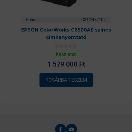
Epson
C31CH77102
EPSON ColorWorks C6500AE színes
címkenyomtató
0
Készleten
a
z
1 579 000
Ft
5
-
b
ő
KOSÁRBA TESZEM
l