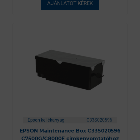
AJÁNLATOT KÉREK
-
b
ő
l
Epson kellékanyag
C33S020596
EPSON Maintenance Box C33S020596
C7500G/C8000E címkenyomtatóhoz