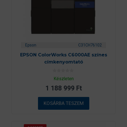
Epson
C31CH76102
EPSON ColorWorks C6000AE színes
címkenyomtató
0
Készleten
a
z
1 188 999
Ft
5
-
b
ő
KOSÁRBA TESZEM
l