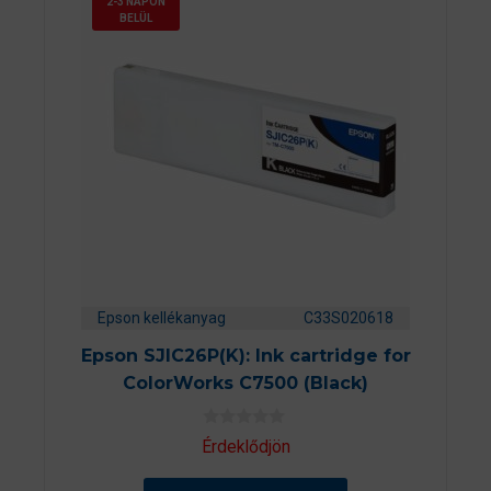
2-3 NAPON
BELÜL
Epson kellékanyag
C33S020618
Epson SJIC26P(K): Ink cartridge for
ColorWorks C7500 (Black)
0
Érdeklődjön
a
z
5