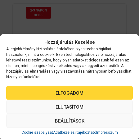
2-3 NAPON
BELÜL
Hozzájárulás Kezelése
A legjobb élmény biztosítása érdekében olyan technológiákat
használunk, mint a cookie-k. Ezen technológiákhoz való hozzájárulás
lehetővé teszi számunkra, hogy olyan adatokat dolgozzunk fel ezen az
oldalon, mint a böngészési viselkedés vagy az egyedi azonosítók. A
hozzájárulás elmaradása vagy visszavonása hátrányosan befolyásolhat
bizonyos funkciókat.
ELFOGADOM
Epson
B12B808411
ELUTASÍTOM
Hálózati panel (DS-5500 / 6500 / 7500 /
50000 / 60000 / 70000)
BEÁLLÍTÁSOK
Cookie szabályzat
Adatkezelési tájékoztató
Impresszum
0
Készleten
a