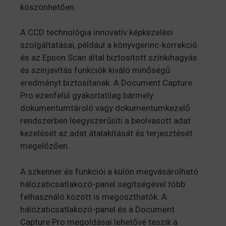
köszönhetően.
A CCD technológia innovatív képkezelési
szolgáltatásai, például a könyvgerinc-korrekció
és az Epson Scan által biztosított színkihagyás
és színjavítás funkciók kiváló minőségű
eredményt biztosítanak. A Document Capture
Pro ezenfelül gyakorlatilag bármely
dokumentumtároló vagy dokumentumkezelő
rendszerben leegyszerűsíti a beolvasott adat
kezelését az adat átalakítását és terjesztését
megelőzően.
A szkenner és funkciói a külön megvásárolható
hálózaticsatlakozó-panel segítségével több
felhasználó között is megoszthatók. A
hálózaticsatlakozó-panel és a Document
Capture Pro megoldásai lehetővé teszik a