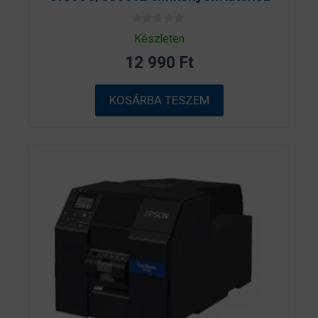
0
Készleten
a
z
12 990
Ft
5
-
b
ő
KOSÁRBA TESZEM
l