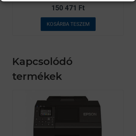
z
150 471
Ft
5
-
b
ő
KOSÁRBA TESZEM
l
Kapcsolódó
termékek