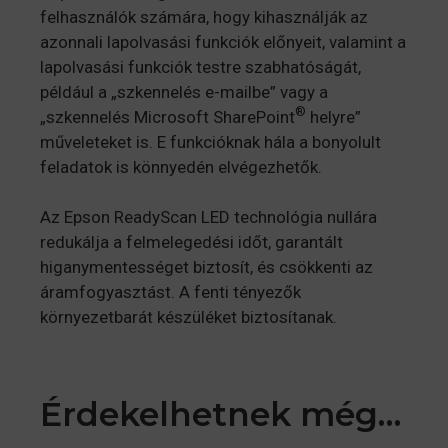
felhasználók számára, hogy kihasználják az
azonnali lapolvasási funkciók előnyeit, valamint a
lapolvasási funkciók testre szabhatóságát,
például a „szkennelés e-mailbe” vagy a
®
„szkennelés Microsoft SharePoint
helyre”
műveleteket is. E funkcióknak hála a bonyolult
feladatok is könnyedén elvégezhetők.
Az Epson ReadyScan LED technológia nullára
redukálja a felmelegedési időt, garantált
higanymentességet biztosít, és csökkenti az
áramfogyasztást. A fenti tényezők
környezetbarát készüléket biztosítanak.
Érdekelhetnek még…