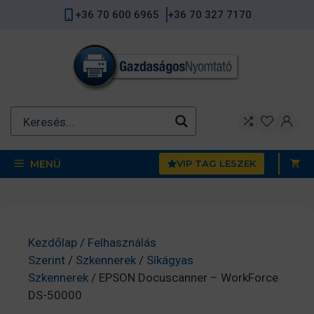
Kilépés
+36 70 600 6965
+36 70 327 7170
a
tartalomba
MENÜ
VIP TAG LESZEK
Kezdőlap
/
Felhasználás
Szerint
/
Szkennerek
/
Síkágyas
Szkennerek
/ EPSON Docuscanner – WorkForce
DS-50000