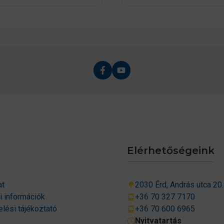
Elérhetőségeink
at
2030 Érd, András utca 20.
si információk
+36 70 327 7170
lési tájékoztató
+36 70 600 6965
Nyitvatartás