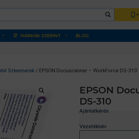
+
MÁRKÁK SZERINT
BLOG
bil Szkennerek
/ EPSON Docuscanner – WorkForce DS-310
EPSON Docu
DS-310
Ajánlatkérés
Vezetéknév