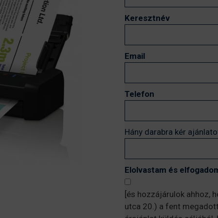
Keresztnév
Email
Telefon
Hány darabra kér ajánlato
Elolvastam és elfogadom
[és hozzájárulok ahhoz, 
utca 20.) a fent megadot