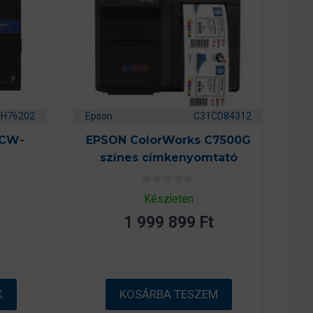
CH76202
Epson
C31CD84312
 CW-
EPSON ColorWorks C7500G
színes címkenyomtató
0
Készleten
a
z
1 999 899
Ft
5
-
b
ő
l
K
KOSÁRBA TESZEM