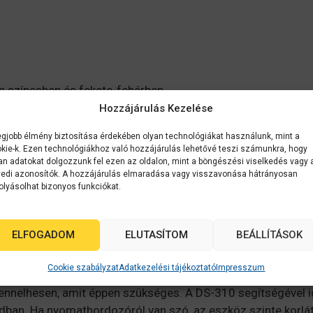
n színesben és fekete-fehérben
Hozzájárulás Kezelése
egjobb élmény biztosítása érdekében olyan technológiákat használunk, mint a
kie-k. Ezen technológiákhoz való hozzájárulás lehetővé teszi számunkra, hogy
an adatokat dolgozzunk fel ezen az oldalon, mint a böngészési viselkedés vagy 
edi azonosítók. A hozzájárulás elmaradása vagy visszavonása hátrányosan
olyásolhat bizonyos funkciókat.
kát útközben a DS-310 segítségével. A kompakt és könnyű ki
ELFOGADOM
ELUTASÍTOM
BEÁLLÍTÁSOK
Cookie szabályzat
Adatkezelési tájékoztató
Impresszum
zkennelhesen, amit éppen szükséges. A DS-310 segítségével
dban. Ha nyomathordozóról van szó, az eszköz szinte korlát