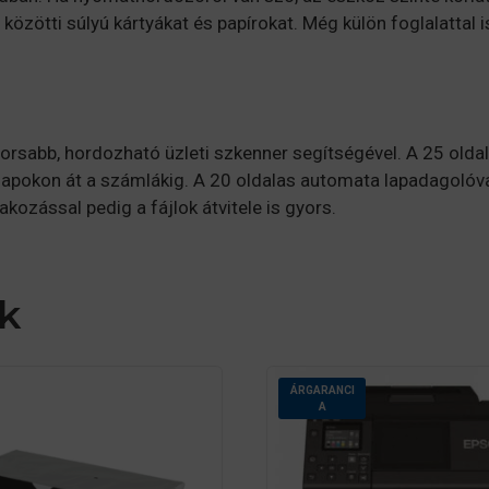
közötti súlyú kártyákat és papírokat. Még külön foglalattal
rsabb, hordozható üzleti szkenner segítségével. A 25 olda
rlapokon át a számlákig. A 20 oldalas automata lapadagoló
ozással pedig a fájlok átvitele is gyors.
k
ÁRGARANCI
A