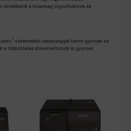
 is rendelkezik a műanyag jogosítványok és
1
l/perc
szkennelési sebességgel bármi gyorsan és
val a többoldalas dokumentumok is gyorsan