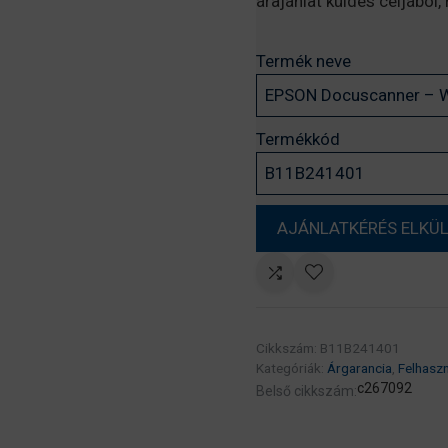
árajánlat küldés céljából
Termék neve
Termékkód
Cikkszám:
B11B241401
Kategóriák:
Árgarancia
,
Felhaszn
c267092
Belső cikkszám: