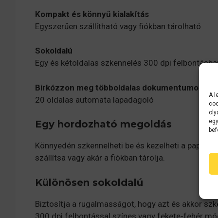
Kompakt és könnyű kialakítás
Egyszerűen szállítható vagy fiókban tárolható
Sokoldalú
Egy és kétoldalas szkennelés 300 dpi felbontásba
Birkózzon meg többoldalas dokumentumokkal
A l
20 oldalas automata lapadagoló
coo
oly
egy
Egy hordozható megoldás
bef
Könnyedén szkennelheti be és kezelheti a papírmun
szállítsa vagy akár a fiókban tárolja.
Különösen sokoldalú
Biztosítja a rugalmasságot, hogy azt és akkor s
300 dpi felbontással színes vagy fekete-fehér mó