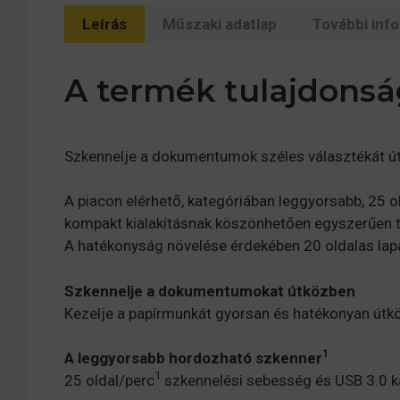
Leírás
Műszaki adatlap
További inf
A termék tulajdonsá
Szkennelje a dokumentumok széles választékát útk
A piacon elérhető, kategóriában leggyorsabb, 25
kompakt kialakításnak köszönhetően egyszerűen t
A hatékonyság növelése érdekében 20 oldalas lapa
Szkennelje a dokumentumokat útközben
Kezelje a papírmunkát gyorsan és hatékonyan útk
1
A leggyorsabb hordozható szkenner
1
25 oldal/perc
szkennelési sebesség és USB 3.0 k