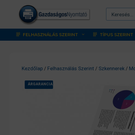
Kilépés
a
tartalomba
FELHASZNÁLÁS SZERINT
TÍPUS SZERINT
Kezdőlap
/
Felhasználás Szerint
/
Szkennerek
/
Mo
ÁRGARANCIA