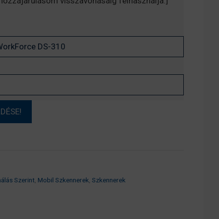
, hozzájárulásom visszavonásáig felhasználja.]
álás Szerint
,
Mobil Szkennerek
,
Szkennerek