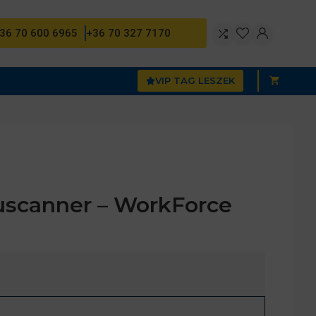
36 70 600 6965
+36 70 327 7170
VIP TAG LESZEK
scanner – WorkForce