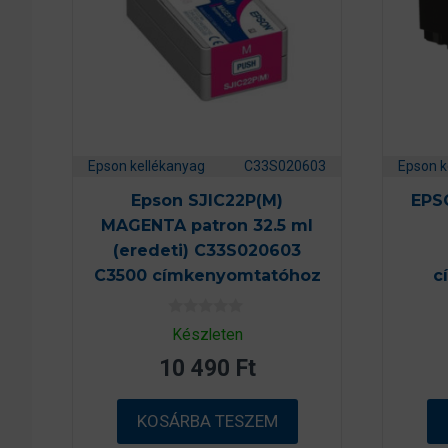
Epson kellékanyag
C33S020603
Epson k
Epson SJIC22P(M)
EPS
MAGENTA patron 32.5 ml
(eredeti) C33S020603
C3500 címkenyomtatóhoz
c
0
Készleten
a
z
10 490
Ft
5
-
b
ő
KOSÁRBA TESZEM
l