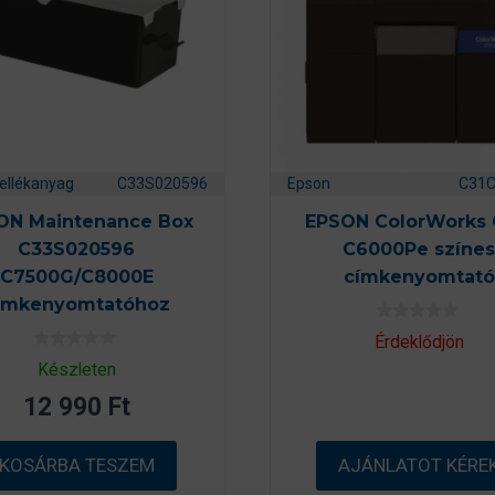
ellékanyag
C33S020596
Epson
C31
ON Maintenance Box
EPSON ColorWorks
C33S020596
C6000Pe színes
C7500G/C8000E
címkenyomtató
ímkenyomtatóhoz
0
Érdeklődjön
a
0
z
Készleten
a
5
z
-
12 990
Ft
5
b
-
ő
b
l
ő
KOSÁRBA TESZEM
AJÁNLATOT KÉRE
l