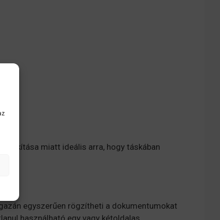
az
alakítása miatt ideális arra, hogy táskában
 igazán egyszerűen rögzítheti a dokumentumokat
lanul használható egy vagy kétoldalas