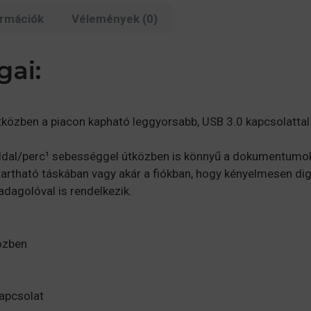
ormációk
Vélemények (0)
gai:
özben a piacon kapható leggyorsabb, USB 3.0 kapcsolattal 
 oldal/perc¹ sebességgel útközben is könnyű a dokumentumo
artható táskában vagy akár a fiókban, hogy kényelmesen dig
dagolóval is rendelkezik.
özben
apcsolat