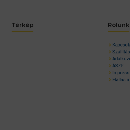
Térkép
Rólunk
Kapcsol
Szállítá
Adatkeze
ÁSZF
Impres
Elállás a