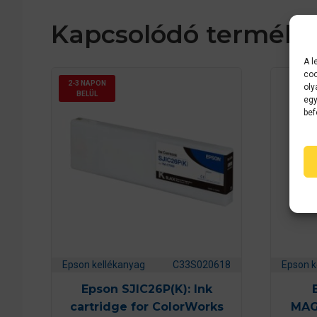
Kapcsolódó terméke
A l
coo
2-3 NAPON
oly
BELÜL
egy
bef
Epson kellékanyag
C33S020618
Epson k
Epson SJIC26P(K): Ink
cartridge for ColorWorks
MAG