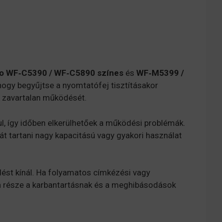
o WF‑C5390 / WF‑C5890 színes
és
WF‑M5399 /
hogy begyűjtse a nyomtatófej tisztításakor
ék zavartalan működését.
l, így időben elkerülhetőek a működési problémák.
át tartani nagy kapacitású vagy gyakori használat
dést kínál. Ha folyamatos címkézési vagy
n része a karbantartásnak és a meghibásodások