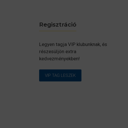
Regisztráció
Legyen tagja VIP klubunknak, és
részesüljön extra
kedvezményekben!
VIP TAG LESZEK