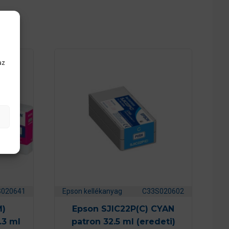
az
S020641
Epson kellékanyag
C33S020602
M)
Epson SJIC22P(C) CYAN
.3 ml
patron 32.5 ml (eredeti)