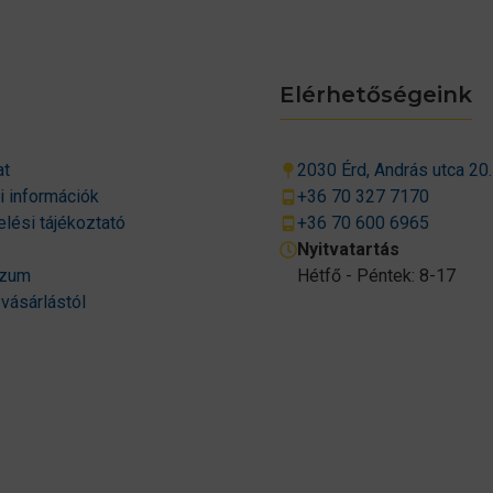
Elérhetőségeink
at
2030 Érd, András utca 20.
si információk
+36 70 327 7170
lési tájékoztató
+36 70 600 6965
Nyitvatartás
szum
Hétfő - Péntek: 8-17
 vásárlástól