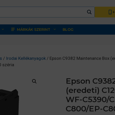
+
MÁRKÁK SZERINT
BLOG
s
/
Irodai Kellékanyagok
/ Epson C9382 Maintenance Box (e
széria
Epson C938
(eredeti) C1
WF-C5390/C
C800/EP-C80