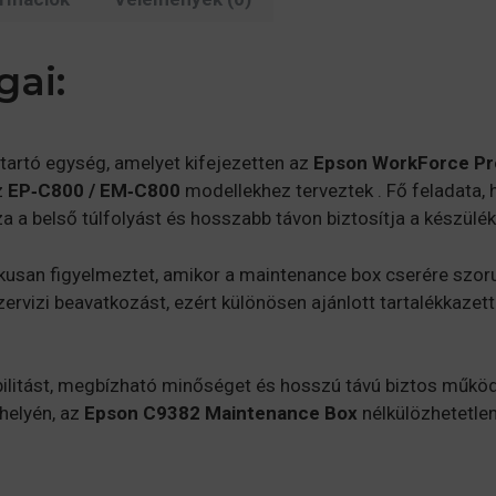
C800
széria
mennyiség
gai:
ntartó egység, amelyet kifejezetten az
Epson WorkForce Pr
z
EP‑C800 / EM‑C800
modellekhez terveztek . Fő feladata, 
za a belső túlfolyást és hosszabb távon biztosítja a készül
usan figyelmeztet, amikor a maintenance box cserére szoru
ervizi beavatkozást, ezért különösen ajánlott tartalékkazett
ibilitást, megbízható minőséget és hosszú távú biztos műkö
elyén, az
Epson C9382 Maintenance Box
nélkülözhetetle