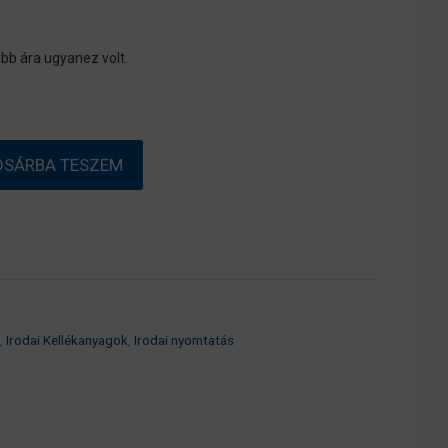
bb ára ugyanez volt.
OSÁRBA TESZEM
,
Irodai Kellékanyagok
,
Irodai nyomtatás
5899/EM-