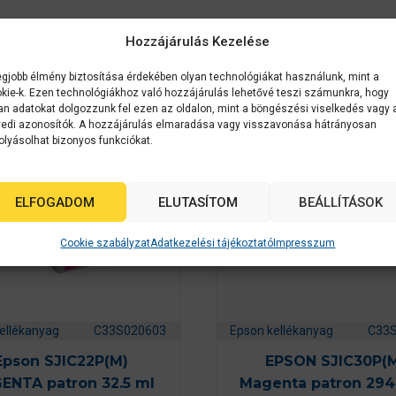
k
Hozzájárulás Kezelése
egjobb élmény biztosítása érdekében olyan technológiákat használunk, mint a
kie-k. Ezen technológiákhoz való hozzájárulás lehetővé teszi számunkra, hogy
an adatokat dolgozzunk fel ezen az oldalon, mint a böngészési viselkedés vagy 
edi azonosítók. A hozzájárulás elmaradása vagy visszavonása hátrányosan
olyásolhat bizonyos funkciókat.
ELFOGADOM
ELUTASÍTOM
BEÁLLÍTÁSOK
Cookie szabályzat
Adatkezelési tájékoztató
Impresszum
ellékanyag
C33S020603
Epson kellékanyag
C33
Epson SJIC22P(M)
EPSON SJIC30P(
ENTA patron 32.5 ml
Magenta patron 294