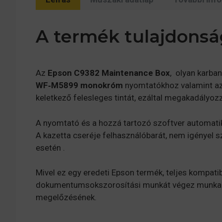
A termék tulajdonsá
Az
Epson C9382 Maintenance Box
, olyan karba
WF‑M5899 monokróm
nyomtatókhoz valamint a
keletkező felesleges tintát, ezáltal megakadályoz
A nyomtató és a hozzá tartozó szoftver automatik
A kazetta cseréje felhasználóbarát, nem igényel sz
esetén .
Mivel ez egy eredeti Epson termék, teljes kompat
dokumentumsokszorosítási munkát végez munkah
megelőzésének.