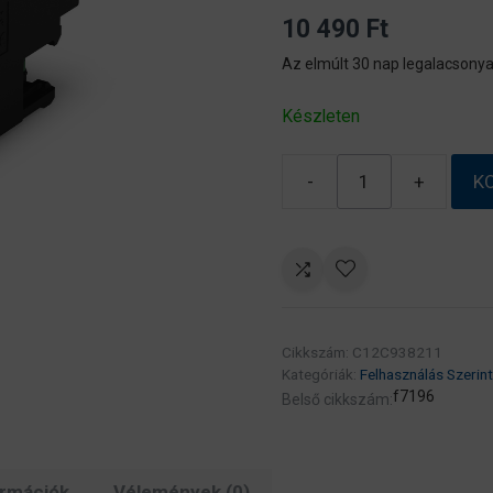
10 490
Ft
Az elmúlt 30 nap legalacsonya
Készleten
-
+
K
Epson
C9382
Maintenance
Box
(eredeti)
C12C938211
Cikkszám:
C12C938211
Workforce
Kategóriák:
Felhasználás Szerint
Pro
f7196
Belső cikkszám:
WF-
C5390/C5890/M5399/M
C800/EP-
ormációk
Vélemények (0)