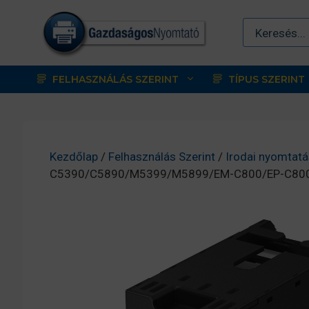
Kilépés
a
tartalomba
FELHASZNÁLÁS SZERINT
TÍPUS SZERINT
Kezdőlap
/
Felhasználás Szerint
/
Irodai nyomtatá
C5390/C5890/M5399/M5899/EM-C800/EP-C800 