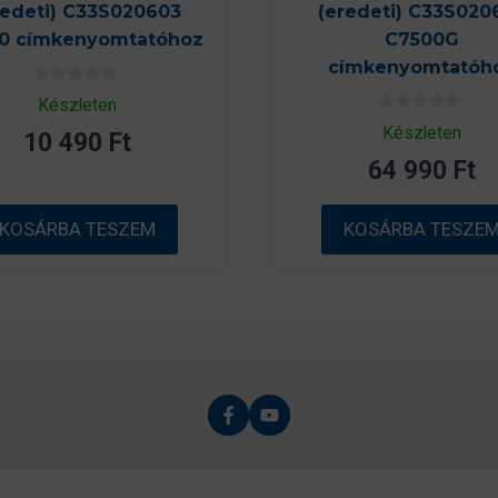
redeti) C33S020603
(eredeti) C33S020
0 címkenyomtatóhoz
C7500G
címkenyomtatóh
0
Készleten
a
0
z
Készleten
10 490
Ft
a
5
z
-
64 990
Ft
5
b
-
ő
b
l
ő
KOSÁRBA TESZEM
KOSÁRBA TESZE
l