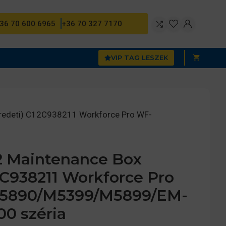
36 70 600 6965
+36 70 327 7170
VIP TAG LESZEK
redeti) C12C938211 Workforce Pro WF-
2 Maintenance Box
2C938211 Workforce Pro
5890/M5399/M5899/EM-
0 széria