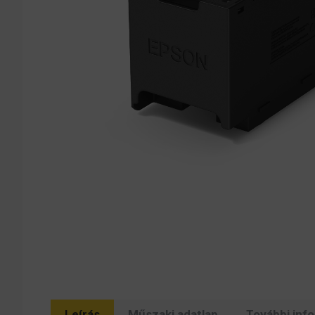
Leírás
Műszaki adatlap
További inf