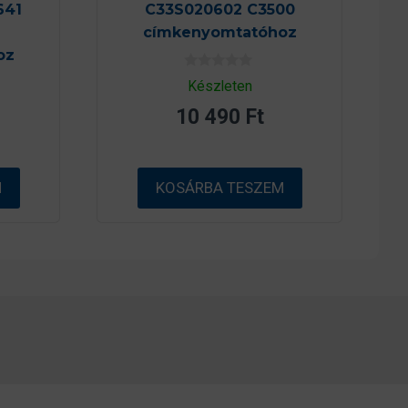
641
C33S020602 C3500
címkenyomtatóhoz
oz
0
Készleten
a
z
10 490
Ft
5
-
b
ő
l
M
KOSÁRBA TESZEM