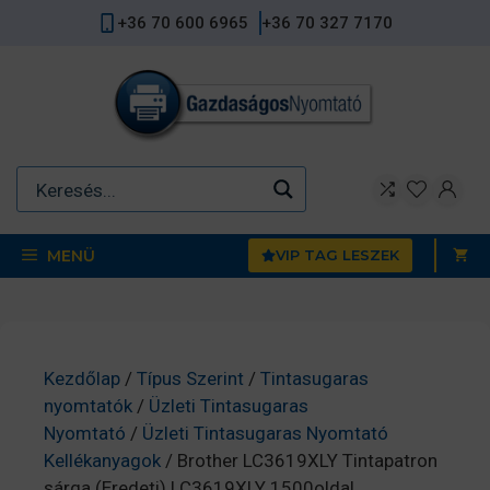
Kilépés
+36 70 600 6965
+36 70 327 7170
a
tartalomba
MENÜ
VIP TAG LESZEK
Kezdőlap
/
Típus Szerint
/
Tintasugaras
nyomtatók
/
Üzleti Tintasugaras
Nyomtató
/
Üzleti Tintasugaras Nyomtató
Kellékanyagok
/ Brother LC3619XLY Tintapatron
sárga (Eredeti) LC3619XLY 1500oldal