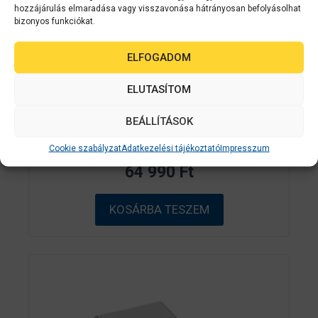
hozzájárulás elmaradása vagy visszavonása hátrányosan befolyásolhat
bizonyos funkciókat.
Epson kellékanyag
C33S020640
ELFOGADOM
EPSON SJIC30P(C) Cyan patron 294.3
ml (eredeti) C33S020640 C7500G
ELUTASÍTOM
címkenyomtatóhoz
BEÁLLÍTÁSOK
0
Készleten
Cookie szabályzat
Adatkezelési tájékoztató
Impresszum
a
z
64 990
Ft
5
-
b
ő
KOSÁRBA TESZEM
l