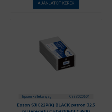
AJÁNLATOT KÉREK
-
b
ő
l
Epson kellékanyag
C33S020601
Epson SJIC22P(K) BLACK patron 32.5
ml (eredeti) C33S020601 C3500