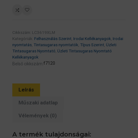
Tintapatron
magenta
(Eredeti)
LC3619XLM
Cikkszám:
LC3619XLM
1500oldal
Kategóriák:
Felhasználás Szerint
,
Irodai Kellékanyagok
,
Irodai
mennyiség
nyomtatás
,
Tintasugaras nyomtatók
,
Típus Szerint
,
Üzleti
Tintasugaras Nyomtató
,
Üzleti Tintasugaras Nyomtató
Kellékanyagok
f7120
Belső cikkszám:
Leírás
Műszaki adatlap
Vélemények (0)
A termék tulajdonságai: