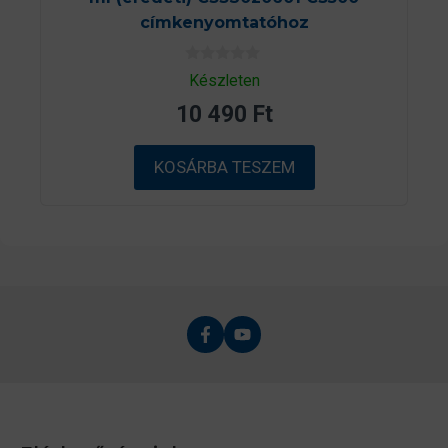
címkenyomtatóhoz
0
Készleten
a
z
10 490
Ft
5
-
b
ő
KOSÁRBA TESZEM
l