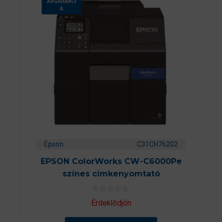
ÁRGARANCI
A
Epson
C31CH76202
EPSON ColorWorks CW-C6000Pe
színes címkenyomtató
0
Érdeklődjön
a
z
5