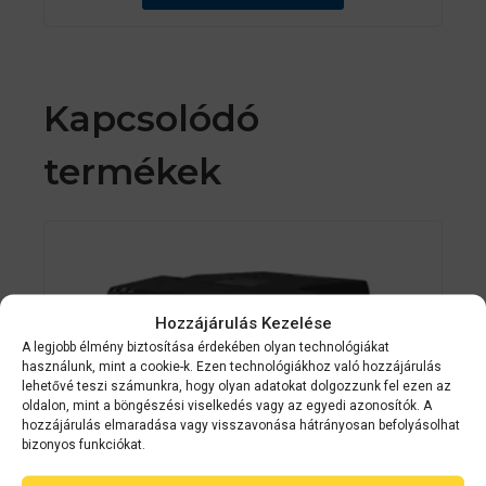
ő
l
Kapcsolódó
termékek
Hozzájárulás Kezelése
A legjobb élmény biztosítása érdekében olyan technológiákat
használunk, mint a cookie-k. Ezen technológiákhoz való hozzájárulás
lehetővé teszi számunkra, hogy olyan adatokat dolgozzunk fel ezen az
oldalon, mint a böngészési viselkedés vagy az egyedi azonosítók. A
hozzájárulás elmaradása vagy visszavonása hátrányosan befolyásolhat
bizonyos funkciókat.