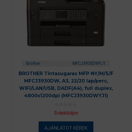
Brother
MFCJ3930DWYJ1
BROTHER Tintasugaras MFP NY/M/S/F
MFCJ3930DW, A3, 22/20 lap/perc,
WiFi/LAN/USB, DADF(A4), full duplex,
4800x1200dpi (MFCJ3930DWYJ1)
0
Érdeklődjön
a
z
5
AJÁNLATOT KÉREK
-
b