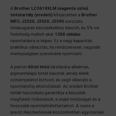
A
Brother LC3619XLM magenta színű
tintatartály (eredeti)
kifejezetten a
Brother
MFC‑J2330
,
J3530
,
J3590
sorozatú
tintasugaras készülékekhez készült, és 5%-os
fedettség mellett akár
1500 oldalas
nyomtatásra is képes
.
Ez a nagy kapacitás
praktikus választás, ha rendszeresen, nagyobb
mennyiségben szeretnénk nyomtatni.
A patron
60 ml tinta
tárolására alkalmas,
pigmentalapú tintát használ, amely élénk
színárnyalatot biztosít, és segít elkerülni a
nyomtatófej eltömődését. Az eredeti Brother
tinták használata garantálja a készülék
megfelelő működését, a stabil minőséget és a
hosszabb nyomtatóélettartamot
. A csere a
precíz illeszkedésnek köszönhetően egyszerűen