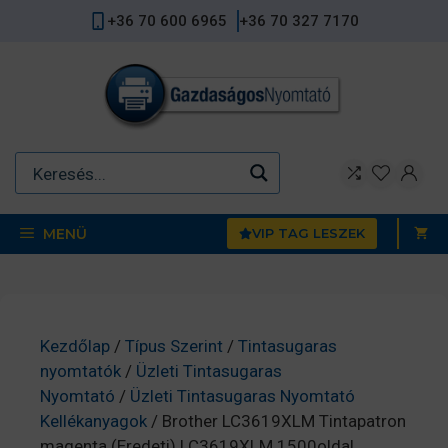
Kilépés
+36 70 600 6965
+36 70 327 7170
a
tartalomba
MENÜ
VIP TAG LESZEK
Kezdőlap
/
Típus Szerint
/
Tintasugaras
nyomtatók
/
Üzleti Tintasugaras
Nyomtató
/
Üzleti Tintasugaras Nyomtató
Kellékanyagok
/ Brother LC3619XLM Tintapatron
magenta (Eredeti) LC3619XLM 1500oldal