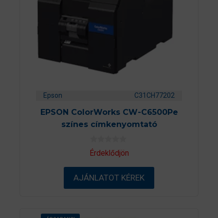
Epson
C31CH77202
EPSON ColorWorks CW-C6500Pe
színes címkenyomtató
0
Érdeklődjön
a
z
5
AJÁNLATOT KÉREK
-
b
ő
l