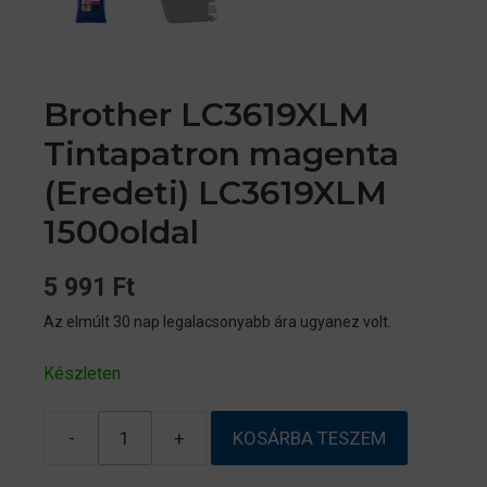
Brother LC3619XLM
Tintapatron magenta
(Eredeti) LC3619XLM
1500oldal
5 991
Ft
Az elmúlt 30 nap legalacsonyabb ára ugyanez volt.
Készleten
-
+
KOSÁRBA TESZEM
Brother
LC3619XLM