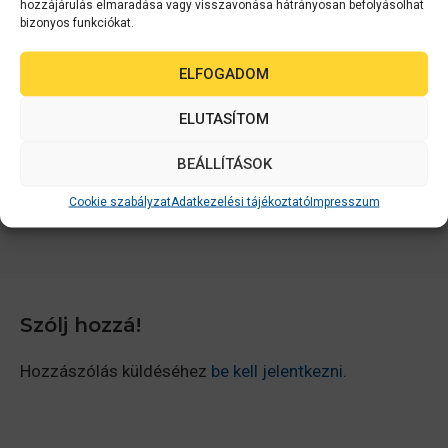
hozzájárulás elmaradása vagy visszavonása hátrányosan befolyásolhat
is…
bizonyos funkciókat.
Szeretné megtalálni az ön ideális nyomtatóját? Töltse
ELFOGADOM
ki felmérésünket
ELUTASÍTOM
Mono ITS vs mono lézer – nyomtató teszt
BEÁLLÍTÁSOK
Üzleti nyomtató teszt
Cookie szabályzat
Adatkezelési tájékoztató
Impresszum
Szólj hozzá!
Hozzászólás küldéséhez
be kell jelentkezni
.