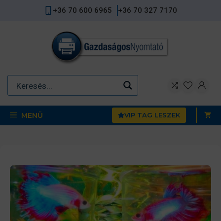
Kilépés
+36 70 600 6965
+36 70 327 7170
a
tartalomba
MENÜ
VIP TAG LESZEK