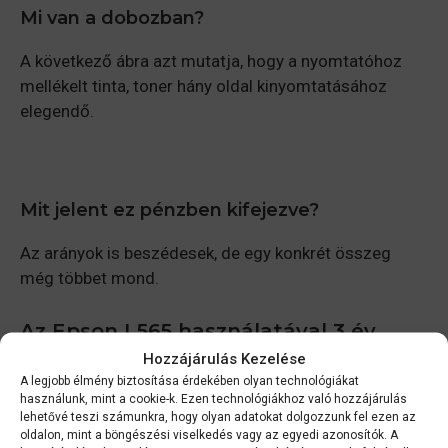
Mi van a dobozban?
A következő ábra azt mutatja, hogy a nyomtatóhoz
mellékelt tinta, toner hány oldal kinyomtatásához
elegendő.
Mit jelent ez pénzben kifejezve?
Az arányok is beszédesek, de egy konkrét összeg
még többet mond.
Az Epson L565 használatával 3 év
Hozzájárulás Kezelése
alatt megspórolható összeg:
€313.06.
A legjobb élmény biztosítása érdekében olyan technológiákat
használunk, mint a cookie-k. Ezen technológiákhoz való hozzájárulás
Ön mire tudna elkölteni több, mint 300 Eurót?
lehetővé teszi számunkra, hogy olyan adatokat dolgozzunk fel ezen az
Reméljük van ötlete a toneren és a tintapatronon kívül
oldalon, mint a böngészési viselkedés vagy az egyedi azonosítók. A