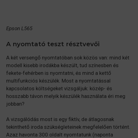
Epson L565
A nyomtató teszt résztvevői
A két versengő nyomtatóban sok közös van: mind két
modell kisebb irodákba készült, tud színesben és
fekete-fehérben is nyomtatni, és mind a kettő
multifunkciós készülék. Most a nyomtatással
kapcsolatos költségeket vizsgáljuk: közép- és
hosszabb távon melyik készülék használata éri meg
jobban?
A vizsgálódás most is egy fiktív, de átlagosnak
tekinthető iroda szükségleteinek megfelelően történt.
Azaz havonta 300 oldalt nyomtatunk (naponta