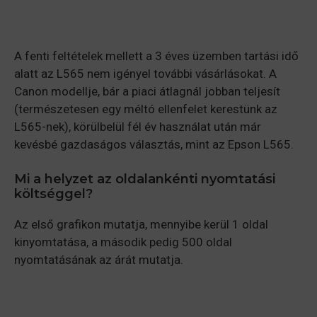
A fenti feltételek mellett a 3 éves üzemben tartási idő
alatt az L565 nem igényel további vásárlásokat. A
Canon modellje, bár a piaci átlagnál jobban teljesít
(természetesen egy méltó ellenfelet kerestünk az
L565-nek), körülbelül fél év használat után már
kevésbé gazdaságos választás, mint az Epson L565.
Mi a helyzet az oldalankénti nyomtatási
költséggel?
Az első grafikon mutatja, mennyibe kerül 1 oldal
kinyomtatása, a második pedig 500 oldal
nyomtatásának az árát mutatja.