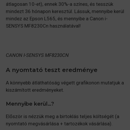
átlagosan 10-et), ennek 30%-a színes, és tesszük
mindezt 36 hónapon keresztül. Lássuk, mennyibe kerül
mindez az Epson L565, és mennyibe a Canon i-
SENSYS MF8230Cn használatával!
CANON I-SENSYS MF8230CN
A nyomtató teszt eredménye
A könnyebb átláthatóság végett grafikonon mutatjuk a
kiszámított eredményeket.
Mennyibe kerül…?
Először is nézzük meg a birtoklás teljes költségét (a
nyomtató megvásárlása + tartozékok vásárlása).