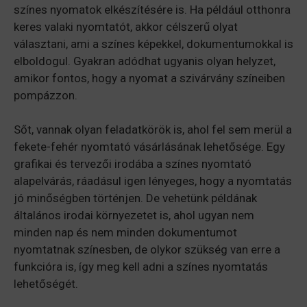
színes nyomatok elkészítésére is. Ha például otthonra
keres valaki nyomtatót, akkor célszerű olyat
választani, ami a színes képekkel, dokumentumokkal is
elboldogul. Gyakran adódhat ugyanis olyan helyzet,
amikor fontos, hogy a nyomat a szivárvány színeiben
pompázzon.
Sőt, vannak olyan feladatkörök is, ahol fel sem merül a
fekete-fehér nyomtató vásárlásának lehetősége. Egy
grafikai és tervezői irodába a színes nyomtató
alapelvárás, ráadásul igen lényeges, hogy a nyomtatás
jó minőségben történjen. De vehetünk példának
általános irodai környezetet is, ahol ugyan nem
minden nap és nem minden dokumentumot
nyomtatnak színesben, de olykor szükség van erre a
funkcióra is, így meg kell adni a színes nyomtatás
lehetőségét.