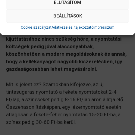
megjelenése óta azonban a fekete-fehér vs.
ELUTASÍTOM
színes nyomtató kérdése eldőlni látszik.
Az
EPSON
BEÁLLÍTÁSOK
által képviselt új PrecisionCore technológiai irány
lehetővé teszi, hogy a nyomtatás
Cookie szabályzat
Adatkezelési tájékoztató
Impresszum
környezetkímélőbb legyen, mivel a tinta
kijuttatásához nincs szükség hőre, a nyomtatási
költségek pedig jóval alacsonyabbak,
köszönhetően a modern megoldásoknak és annak,
hogy a kellékanyagot nagyobb kiszerelésben, így
gazdaságosabban lehet megvásárolni.
Mit is jelent ez? Számokban kifejezve, az új
tintasugaras nyomtató a fekete nyomtatokat 2-4
Ft/lap, a színeseket pedig 8-16 Ft/lap áron állítja elő.
Összehasonlításképpen, egy lézernyomtató esetén
átlagosan a fekete-fehér nyomtatás 15-20 Ft-ba, a
színes pedig 30-60 Ft-ba kerül.