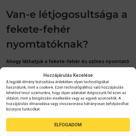
Van-e létjogosultsága a
fekete-fehér
nyomtatóknak?
Ahogy láthatjuk a fekete-fehér és színes nyomtató
megkülönböztetésének alapja leginkább a
Hozzájárulás Kezelése
nyomtatási költség.
Legalábbis az új generációs
A legjobb élmény biztosítása érdekében olyan technológiákat
tintasugaras nyomtatók megjelenése előtt ez volt a
használunk, mint a cookie-k. Ezen technológiákhoz való hozzájárulás
mérvadó. Hiszen mi másért vásárolna valaki egy olyan
lehetővé teszi számunkra, hogy olyan adatokat dolgozzunk fel ezen az
oldalon, mint a böngészési viselkedés vagy az egyedi azonosítók. A
készüléket, aminek szűkebb a felhasználási köre, ha
hozzájárulás elmaradása vagy visszavonása hátrányosan befolyásolhat
nem az anyagiak miatt.
bizonyos funkciókat.
ELFOGADOM
A tintasugaras nyomtatók új generációjának