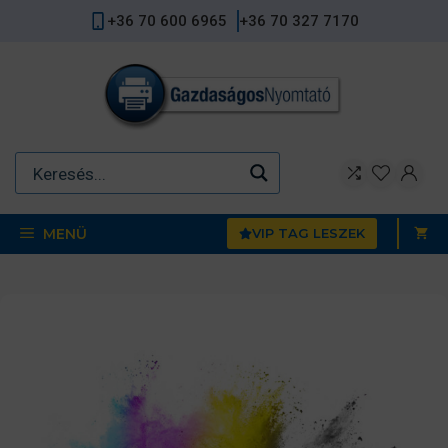
Kilépés
+36 70 600 6965
+36 70 327 7170
a
tartalomba
MENÜ
VIP TAG LESZEK