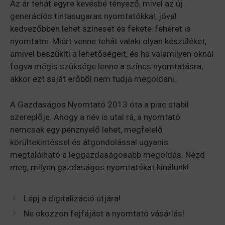
Az ár tehát egyre kevésbé tényező, mivel az új
generációs tintasugaras nyomtatókkal, jóval
kedvezőbben lehet színeset és fekete-fehéret is
nyomtatni. Miért venne tehát valaki olyan készüléket,
amivel beszűkíti a lehetőségeit, és ha valamilyen oknál
fogva mégis szüksége lenne a színes nyomtatásra,
akkor ezt saját erőből nem tudja megoldani.
A Gazdaságos Nyomtató 2013 óta a piac stabil
szereplője. Ahogy a név is utal rá, a nyomtató
nemcsak egy pénznyelő lehet, megfelelő
körültekintéssel és átgondolással ugyanis
megtalálható a leggazdaságosabb megoldás. Nézd
meg, milyen gazdaságos nyomtatókat kínálunk!
Lépj a digitalizáció útjára!
Ne okozzon fejfájást a nyomtató vásárlás!