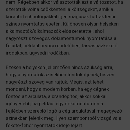
nem. Régebben akkor választották ezt a változatot, ha
szerették volna csökkenteni a költségeket, amik a
korábbi technológiákkal igen magasak tudtak lenni
színes nyomtatás esetén. Különösen olyan helyeken
alkalmazták/alkalmazzák előszeretettel, ahol
nagyrészt szöveges dokumentumok nyomtatása a
feladat, például orvosi rendelőben, társasházkezelő
irodákban, ügyvédi irodákban.
Ezeken a helyeken jellemzően nincs szükség arra,
hogy a nyomatok színekben tündököljenek, hiszen
nagyrészt szöveg van rajtuk. Mégis, azt lehet
mondani, hogy a modern korban, ha egy cégnek
fontos az arculata, a brandépítés, akkor sokkal
igényesebb, ha például egy dokumentumon a
fejlécben szereplő logó a cég arculatával megegyező
színekben jelenik meg. Ilyen szempontból vizsgálva a
fekete-fehér nyomtatók ideje lejárt.