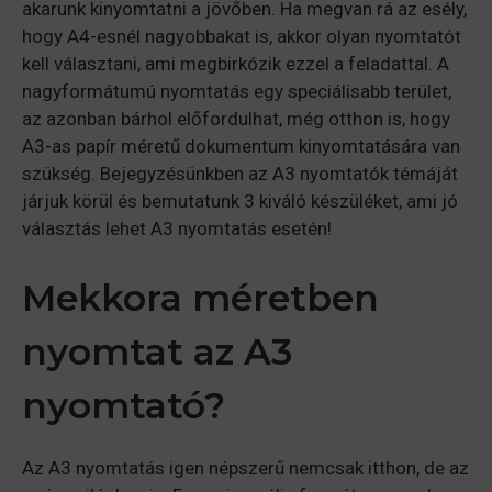
akarunk kinyomtatni a jövőben. Ha megvan rá az esély,
hogy A4-esnél nagyobbakat is, akkor olyan nyomtatót
kell választani, ami megbirkózik ezzel a feladattal. A
nagyformátumú nyomtatás egy speciálisabb terület,
az azonban bárhol előfordulhat, még otthon is, hogy
A3-as papír méretű dokumentum kinyomtatására van
szükség. Bejegyzésünkben az A3 nyomtatók témáját
járjuk körül és bemutatunk 3 kiváló készüléket, ami jó
választás lehet A3 nyomtatás esetén!
Mekkora méretben
nyomtat az A3
nyomtató?
Az A3 nyomtatás igen népszerű nemcsak itthon, de az