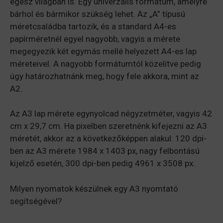
egész világban is. Egy univerzális formátum, amelyre
bárhol és bármikor szükség lehet. Az „A” típusú
méretcsaládba tartozik, és a standard A4-es
papírméretnél egyel nagyobb, vagyis a mérete
megegyezik két egymás mellé helyezett A4-es lap
méreteivel. A nagyobb formátumtól közelítve pedig
úgy határozhatnánk meg, hogy fele akkora, mint az
A2.
Az A3 lap mérete egynyolcad négyzetméter, vagyis 42
cm x 29,7 cm. Ha pixelben szeretnénk kifejezni az A3
méretét, akkor az a következőképpen alakul: 120 dpi-
ben az A3 mérete 1984 x 1403 px, nagy felbontású
kijelző esetén, 300 dpi-ben pedig 4961 x 3508 px.
Milyen nyomatok készülnek egy A3 nyomtató
segítségével?