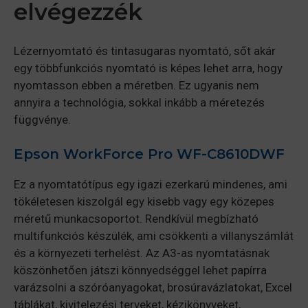
elvégezzék
Lézernyomtató és tintasugaras nyomtató, sőt akár
egy többfunkciós nyomtató is képes lehet arra, hogy
nyomtasson ebben a méretben. Ez ugyanis nem
annyira a technológia, sokkal inkább a méretezés
függvénye.
Epson WorkForce Pro WF-C8610DWF
Ez a nyomtatótípus egy igazi ezerkarú mindenes, ami
tökéletesen kiszolgál egy kisebb vagy egy közepes
méretű munkacsoportot. Rendkívül megbízható
multifunkciós készülék, ami csökkenti a villanyszámlát
és a környezeti terhelést. Az A3-as nyomtatásnak
köszönhetően játszi könnyedséggel lehet papírra
varázsolni a szóróanyagokat, brosúravázlatokat, Excel
táblákat, kivitelezési terveket, kézikönyveket,