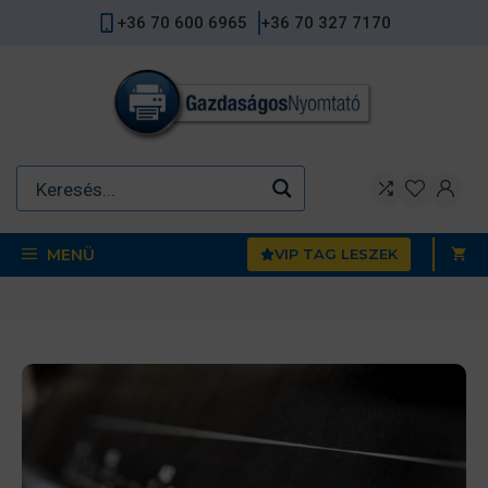
Kilépés
+36 70 600 6965
+36 70 327 7170
a
tartalomba
MENÜ
VIP TAG LESZEK