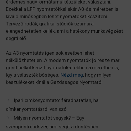
érdemes nagyformátumú készüléket választani.
Ezekkel a LFP nyomtatókkal akár A0-ás méretben is
kiváló minőségben lehet nyomatokat készíteni.
Tervezőirodák, grafikai stúdiók számára
elengedhetetlen kellék, ami a hatékony munkavégzést
segíti elő.
Az A3 nyomtatás igen sok esetben lehet
nélkülözhetetlen. A modern nyomtatók jó része már
gond nélkül készít nyomatokat ebben a méretben is,
így a választék bőséges.
Nézd meg
, hogy milyen
készülékeket kínál a Gazdaságos Nyomtató!
Ipari címkenyomtató: fáradhatatlan, ha
címkenyomtatásról van szó
Milyen nyomtatót vegyek? – Egy
szempontrendszer, ami segít a döntésben