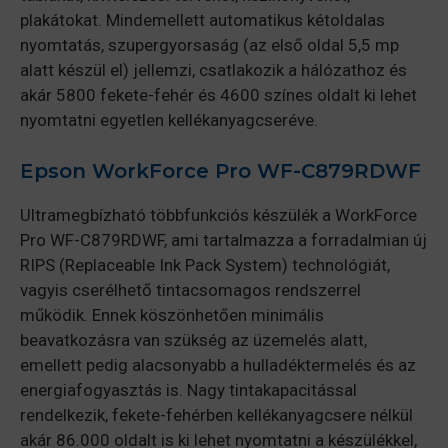
plakátokat. Mindemellett automatikus kétoldalas
nyomtatás, szupergyorsaság (az első oldal 5,5 mp
alatt készül el) jellemzi, csatlakozik a hálózathoz és
akár 5800 fekete-fehér és 4600 színes oldalt ki lehet
nyomtatni egyetlen kellékanyagcseréve.
Epson WorkForce Pro WF-C879RDWF
Ultramegbízható többfunkciós készülék a WorkForce
Pro WF-C879RDWF, ami tartalmazza a forradalmian új
RIPS (Replaceable Ink Pack System) technológiát,
vagyis cserélhető tintacsomagos rendszerrel
működik. Ennek köszönhetően minimális
beavatkozásra van szükség az üzemelés alatt,
emellett pedig alacsonyabb a hulladéktermelés és az
energiafogyasztás is. Nagy tintakapacitással
rendelkezik, fekete-fehérben kellékanyagcsere nélkül
akár 86.000 oldalt is ki lehet nyomtatni a készülékkel,