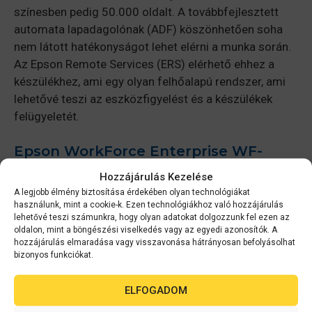
színesben pedig 50.000 oldalt. A továbbfejlesztett
automata lapadagolónak (ADF) köszönhetően soha
nem látott hatékonyságot lehet elérni a munka során.
Az Epson Remote Services (ERS) elérhető ehhez a
készülékhez, ami egy olyan felhőalapú rendszer, ami
lehetővé teszi az eszközfigyelést és a készülékek
felügyeletét.
Epson WorkForce Enterprise WF-
C21000 D4TW
Hozzájárulás Kezelése
A legjobb élmény biztosítása érdekében olyan technológiákat
Kimagasló teljesítményt nyújt az C21000 D4TW
használunk, mint a cookie-k. Ezen technológiákhoz való hozzájárulás
nyomtató, aminek segítségével 100.000 fekete-fehér
lehetővé teszi számunkra, hogy olyan adatokat dolgozzunk fel ezen az
oldalon, mint a böngészési viselkedés vagy az egyedi azonosítók. A
és 50.000 színes oldalt lehet kinyomtatni anélkül,
hozzájárulás elmaradása vagy visszavonása hátrányosan befolyásolhat
hogy a tintatartályokat cserélni kellene. Az első oldalt
bizonyos funkciókat.
4,9 másodperc alatt nyomja ki, ezt követően pedig
akár 100 lap/perces sebességre is képes. Olyan
ELFOGADOM
hatékony finisher módokat tartalmaz, mint a