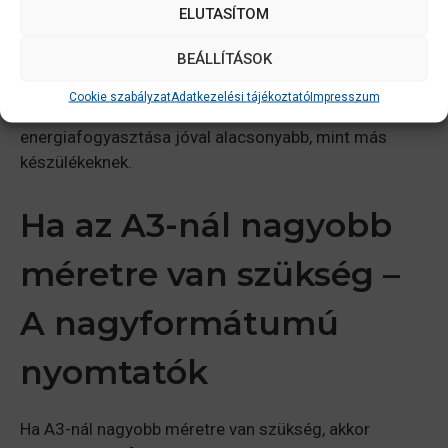
füzetkészítés és a lyukasztás, ami a sokoldalas
ELUTASÍTOM
dokumentumok esetén igen hasznos lehet. A
BEÁLLÍTÁSOK
termelékenységet tovább növeli, hogy magas, akár
5350 lapos papírkapacitással rendelkezik. Hőmentes
Cookie szabályzat
Adatkezelési tájékoztató
Impresszum
technológiával üzemel, ennek köszönhetően az
energiafogyasztása jóval alacsonyabb, mint más
készülékeknek.
Ha az A3-nál nagyobb
méretre van szükség –
A nagyformátumú
nyomtatók
Ha A3-nál nagyobb méretre van szükség, akkor