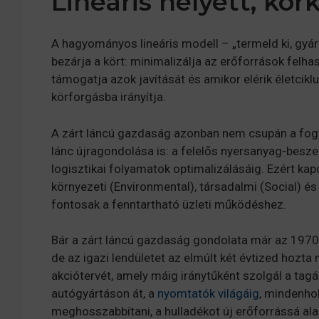
Lineáris helyett, kö
A hagyományos lineáris modell – „termeld ki, gyárt
bezárja a kört: minimalizálja az erőforrások felh
támogatja azok javítását és amikor elérik életcikl
körforgásba irányítja.
A zárt láncú gazdaság azonban nem csupán a fogya
lánc újragondolása is: a felelős nyersanyag-besz
logisztikai folyamatok optimalizálásáig. Ezért ka
környezeti (Environmental), társadalmi (Social) é
fontosak a fenntartható üzleti működéshez.
Bár a zárt láncú gazdaság gondolata már az 1970
de az igazi lendületet az elmúlt két évtized hozt
akciótervét, amely máig iránytűként szolgál a tag
autógyártáson át, a
nyomtatók világáig
, mindenho
meghosszabbítani, a hulladékot új erőforrássá alak