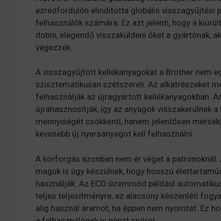
ezredfordulón elindította globális visszagyűjtési
felhasználók számára. Ez azt jelenti, hogy a kiürü
dobni, elegendő visszaküldeni őket a gyártónak, a
végezzék.
A visszagyűjtött kellékanyagokat a Brother nem e
szisztematikusan szétszereli. Az alkatrészeket megti
felhasználják az újragyártott kellékanyagokban. 
újrahasznosítják, így az anyagok visszakerülnek 
mennyiségét csökkenti, hanem jelentősen mérsékli 
kevesebb új nyersanyagot kell felhasználni.
A körforgás azonban nem ér véget a patronoknál.
maguk is úgy készülnek, hogy hosszú élettartamúa
használják. Az ECO üzemmód például automatikus
teljes teljesítményre, az alacsony készenléti fogya
alig használ áramot, ha éppen nem nyomtat. Ez ho
a felhasználónak is pénzt spórol.