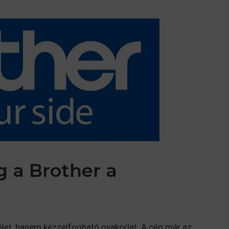
g a Brother a
élet, hanem kézzelfogható gyakorlat. A cég már az