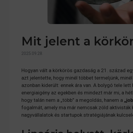
Mit jelent a körk
2025.09.28.
Hogyan vált a körkörös gazdaság a 21. század egy
azt jelentette, hogy minél többet termeljünk, min
azonban kiderült: ennek ára van. A bolygó tele let
energiaigény az egekben és mindezt már mi, a hétk
hogy talán nem a „több” a megoldás, hanem a
„jo
fogalmát, amely ma már nemcsak zöld aktivisták 
nagyvállalatok és startupok stratégiájának kulcse