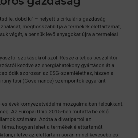
rkörös gazdaság
sd le, dobd ki” – helyett a cirkuláris gazdaság
asználását, meghosszabbítja a termékek élettartamát,
usuk végét, a bennük lévő anyagokat újra a termelési
sztói szokásokról szól. Része a teljes beszállítói
erzéstől kezdve az energiahatékony gyártáson át a
pcsolódik szorosan az ESG-szemlélethez, hiszen a
s irányítási (Governance) szempontok egyaránt
-es évek környezetvédelmi mozgalmaiban felbukkant,
a meg. Az Európai Unió 2015-ben mutatta be első
államok számára. Azóta a divatipartól az
l téma, hogyan lehet a termékek élettartamát
ítani, illetve az élettartam során minél kevesebb és