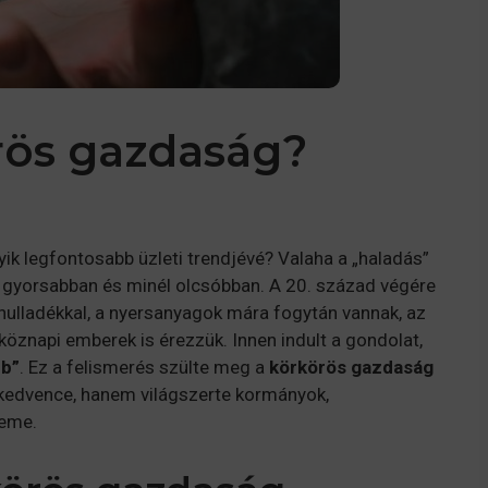
örös gazdaság?
ik legfontosabb üzleti trendjévé? Valaha a „haladás”
él gyorsabban és minél olcsóbban. A 20. század végére
t hulladékkal, a nyersanyagok mára fogytán vannak, az
öznapi emberek is érezzük. Innen indult a gondolat,
bb”
. Ez a felismerés szülte meg a
körkörös gazdaság
kedvence, hanem világszerte kormányok,
leme.