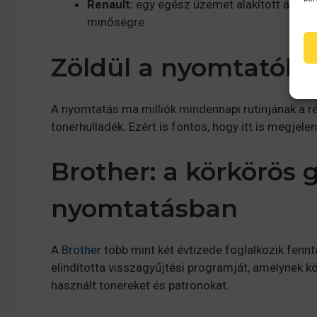
Renault:
egy egész üzemet alakított át arra
minőségre.
Zöldül a nyomtatók v
A nyomtatás ma milliók mindennapi rutinjának a ré
tonerhulladék. Ezért is fontos, hogy itt is megje
Brother: a körkörös 
nyomtatásban
A
Brother
több mint két évtizede foglalkozik fenn
elindította visszagyűjtési programját, amelynek k
használt tonereket és patronokat.