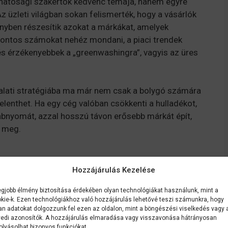
hatósági szakértők kedvenc témája, hanem egyre
Az üzleti világban sokan felismerték, hogy a vásárlók
őnyben részesítik azokat a márkákat, amelyek
 pontos számokat nehéz mondani, a piaci trendek
s érzékenyebbek a „greenwashingra”, vagyis az üres
lalati stratégiába ma már nem csak a bolygó számára
elenthet. Ha egy cég valóban csökkenti a hulladékot,
ábnyomát, azzal hosszú távon erősebb márkát épít,
t meg.
Hozzájárulás Kezelése
rletezik, és visszaveszi a használt bútorokat
egjobb élmény biztosítása érdekében olyan technológiákat használunk, mint a
kie-k. Ezen technológiákhoz való hozzájárulás lehetővé teszi számunkra, hogy
issza és újraértékesíti – így csökkenti a
an adatokat dolgozzunk fel ezen az oldalon, mint a böngészési viselkedés vagy 
edi azonosítók. A hozzájárulás elmaradása vagy visszavonása hátrányosan
olyásolhat bizonyos funkciókat.