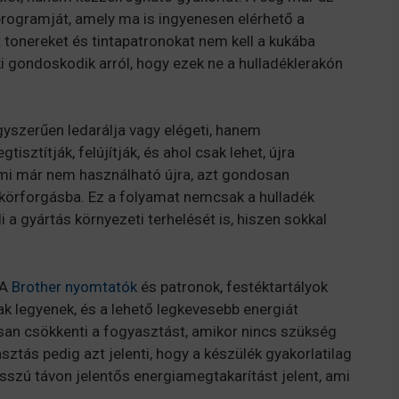
 programját, amely ma is ingyenesen elérhető a
lt tonereket és tintapatronokat nem kell a kukába
ki gondoskodik arról, hogy ezek ne a hulladéklerakón
gyszerűen ledarálja vagy elégeti, hanem
sztítják, felújítják, és ahol csak lehet, újra
Ami már nem használható újra, azt gondosan
a körforgásba. Ez a folyamat nemcsak a hulladék
a gyártás környezeti terhelését is, hiszen sokkal
 A
Brother nyomtatók
és patronok, festéktartályok
k legyenek, és a lehető legkevesebb energiát
an csökkenti a fogyasztást, amikor nincs szükség
sztás pedig azt jelenti, hogy a készülék gyakorlatilag
sszú távon jelentős energiamegtakarítást jelent, ami