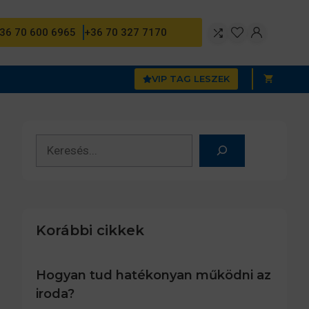
36 70 600 6965
+36 70 327 7170
VIP TAG LESZEK
Keresés
Korábbi cikkek
Hogyan tud hatékonyan működni az
iroda?