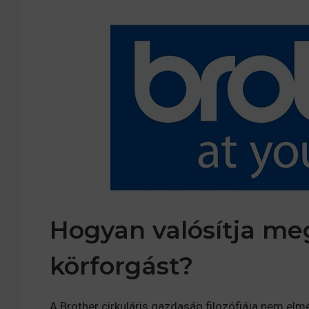
Hogyan valósítja me
körforgást?
A Brother cirkuláris gazdaság filozófiája nem elm