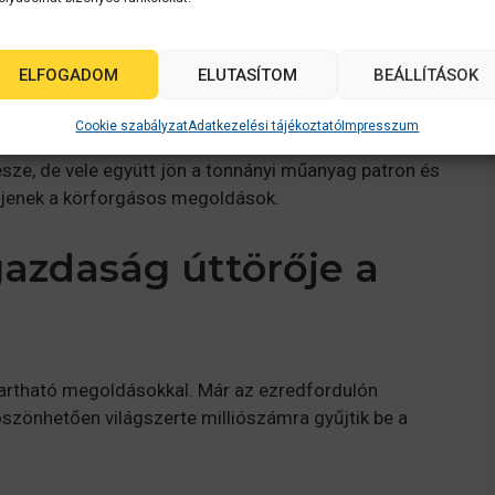
, hogy használt autóalkatrészeket újítson fel gyári
ELFOGADOM
ELUTASÍTOM
BEÁLLÍTÁSOK
ilága is
Cookie szabályzat
Adatkezelési tájékoztató
Impresszum
sze, de vele együtt jön a tonnányi műanyag patron és
lenjenek a körforgásos megoldások.
gazdaság úttörője a
tartható megoldásokkal. Már az ezredfordulón
öszönhetően világszerte milliószámra gyűjtik be a