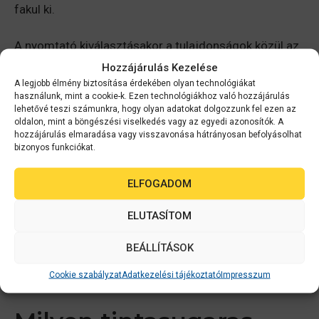
fakul ki.
A nyomtató kiválasztásakor a tulajdonságok közül az
egyik legfontosabb a nyomtatási költség. Ez leginkább
Hozzájárulás Kezelése
attól függ, hogy a kellékanyagot milyen áron lehet
A legjobb élmény biztosítása érdekében olyan technológiákat
használunk, mint a cookie-k. Ezen technológiákhoz való hozzájárulás
beszerezni a készülékhez. A lézernyomtatók a
lehetővé teszi számunkra, hogy olyan adatokat dolgozzunk fel ezen az
hagyományos tintasugaras nyomtatókhoz képest
oldalon, mint a böngészési viselkedés vagy az egyedi azonosítók. A
jóval kedvezőbb áron nyomtatnak, fekete-fehér
hozzájárulás elmaradása vagy visszavonása hátrányosan befolyásolhat
bizonyos funkciókat.
nyomat esetén egy lap kinyomtatása átlagosan 5-15
Ft-ba kerül, a színesé pedig 30-60 Ft-ba.
ELFOGADOM
Köszönhetően annak, hogy egy üzleti tintasugaras
nyomtató esetén a kellékanyagot gazdaságos
ELUTASÍTOM
kiszereplésben lehet megvenni, a nyomtatás költsége
fekete-fehér oldalnál 2-4 Ft, színesnél pedig 8-16 Ft.
BEÁLLÍTÁSOK
Ez jelentős különbség még a lézernyomtatóhoz
Cookie szabályzat
Adatkezelési tájékoztató
Impresszum
képest is.