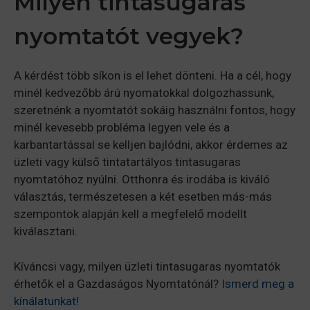
Milyen tintasugaras
nyomtatót vegyek?
A kérdést több síkon is el lehet dönteni. Ha a cél, hogy
minél kedvezőbb árú nyomatokkal dolgozhassunk,
szeretnénk a nyomtatót sokáig használni fontos, hogy
minél kevesebb probléma legyen vele és a
karbantartással se kelljen bajlódni, akkor érdemes az
üzleti vagy külső tintatartályos tintasugaras
nyomtatóhoz nyúlni. Otthonra és irodába is kiváló
választás, természetesen a két esetben más-más
szempontok alapján kell a megfelelő modellt
kiválasztani.
Kíváncsi vagy, milyen üzleti tintasugaras nyomtatók
érhetők el a Gazdaságos Nyomtatónál?
Ismerd meg a
kínálatunkat!