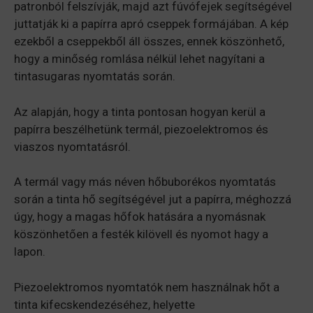
patronból felszívják, majd azt fúvófejek segítségével
juttatják ki a papírra apró cseppek formájában. A kép
ezekből a cseppekből áll összes, ennek köszönhető,
hogy a minőség romlása nélkül lehet nagyítani a
tintasugaras nyomtatás során.
Az alapján, hogy a tinta pontosan hogyan kerül a
papírra beszélhetünk termál, piezoelektromos és
viaszos nyomtatásról.
A termál vagy más néven hőbuborékos nyomtatás
során a tinta hő segítségével jut a papírra, méghozzá
úgy, hogy a magas hőfok hatására a nyomásnak
köszönhetően a festék kilövell és nyomot hagy a
lapon.
Piezoelektromos nyomtatók nem használnak hőt a
tinta kifecskendezéséhez, helyette