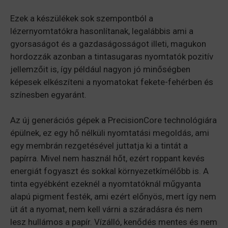
Ezek a készülékek sok szempontból a
lézernyomtatókra hasonlítanak, legalábbis ami a
gyorsaságot és a gazdaságosságot illeti, magukon
hordozzák azonban a tintasugaras nyomtatók pozitív
jellemzőit is, így például nagyon jó minőségben
képesek elkészíteni a nyomatokat fekete-fehérben és
színesben egyaránt.
Az új generációs gépek a PrecisionCore technológiára
épülnek, ez egy hő nélküli nyomtatási megoldás, ami
egy membrán rezgetésével juttatja ki a tintát a
papírra. Mivel nem használ hőt, ezért roppant kevés
energiát fogyaszt és sokkal környezetkímélőbb is. A
tinta egyébként ezeknél a nyomtatóknál műgyanta
alapú pigment festék, ami ezért előnyös, mert így nem
üt át a nyomat, nem kell várni a száradásra és nem
lesz hullámos a papír. Vízálló, kenődés mentes és nem