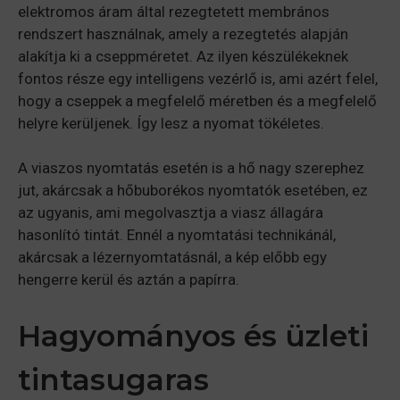
elektromos áram által rezegtetett membrános
rendszert használnak, amely a rezegtetés alapján
alakítja ki a cseppméretet. Az ilyen készülékeknek
fontos része egy intelligens vezérlő is, ami azért felel,
hogy a cseppek a megfelelő méretben és a megfelelő
helyre kerüljenek. Így lesz a nyomat tökéletes.
A viaszos nyomtatás esetén is a hő nagy szerephez
jut, akárcsak a hőbuborékos nyomtatók esetében, ez
az ugyanis, ami megolvasztja a viasz állagára
hasonlító tintát. Ennél a nyomtatási technikánál,
akárcsak a lézernyomtatásnál, a kép előbb egy
hengerre kerül és aztán a papírra.
Hagyományos és üzleti
tintasugaras