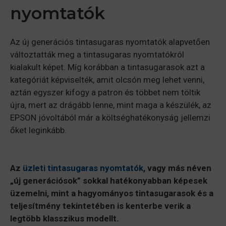
nyomtatók
Az új generációs tintasugaras nyomtatók alapvetően
változtatták meg a tintasugaras nyomtatókról
kialakult képet. Míg korábban a tintasugarasok azt a
kategóriát képviselték, amit olcsón meg lehet venni,
aztán egyszer kifogy a patron és többet nem töltik
újra, mert az drágább lenne, mint maga a készülék, az
EPSON jóvoltából már a költséghatékonyság jellemzi
őket leginkább.
Az
üzleti tintasugaras nyomtatók
, vagy más néven
„új generációsok” sokkal hatékonyabban képesek
üzemelni, mint a hagyományos tintasugarasok és a
teljesítmény tekintetében is kenterbe verik a
legtöbb klasszikus modellt.