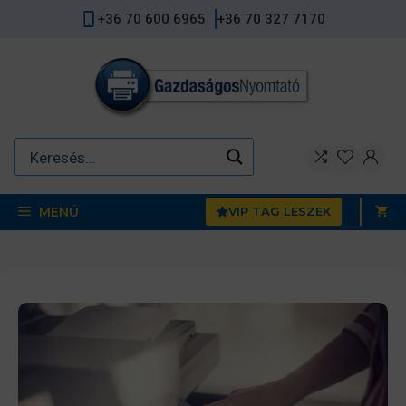
Kilépés
+36 70 600 6965
+36 70 327 7170
a
tartalomba
MENÜ
VIP TAG LESZEK