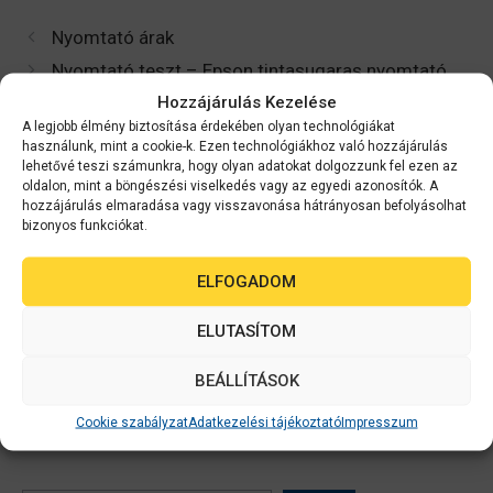
Nyomtató árak
Nyomtató teszt – Epson tintasugaras nyomtató
Hozzájárulás Kezelése
vs. lézernyomtató
A legjobb élmény biztosítása érdekében olyan technológiákat
használunk, mint a cookie-k. Ezen technológiákhoz való hozzájárulás
lehetővé teszi számunkra, hogy olyan adatokat dolgozzunk fel ezen az
oldalon, mint a böngészési viselkedés vagy az egyedi azonosítók. A
hozzájárulás elmaradása vagy visszavonása hátrányosan befolyásolhat
bizonyos funkciókat.
Szólj hozzá!
ELFOGADOM
Hozzászólás küldéséhez
be kell jelentkezni
.
ELUTASÍTOM
BEÁLLÍTÁSOK
Cookie szabályzat
Adatkezelési tájékoztató
Impresszum