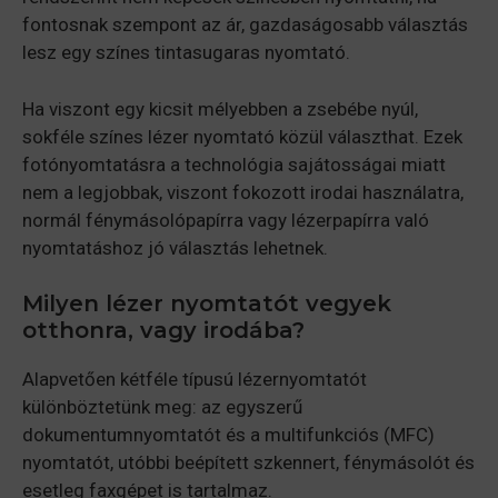
fontosnak szempont az ár, gazdaságosabb választás
lesz egy színes tintasugaras nyomtató.
Ha viszont egy kicsit mélyebben a zsebébe nyúl,
sokféle színes lézer nyomtató közül választhat. Ezek
fotónyomtatásra a technológia sajátosságai miatt
nem a legjobbak, viszont fokozott irodai használatra,
normál fénymásolópapírra vagy lézerpapírra való
nyomtatáshoz jó választás lehetnek.
Milyen lézer nyomtatót vegyek
otthonra, vagy irodába?
Alapvetően kétféle típusú lézernyomtatót
különböztetünk meg: az egyszerű
dokumentumnyomtatót és a multifunkciós (MFC)
nyomtatót, utóbbi beépített szkennert, fénymásolót és
esetleg faxgépet is tartalmaz.