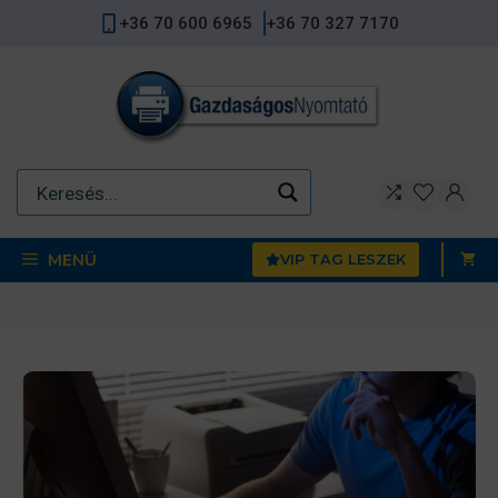
Kilépés
+36 70 600 6965
+36 70 327 7170
a
tartalomba
MENÜ
VIP TAG LESZEK