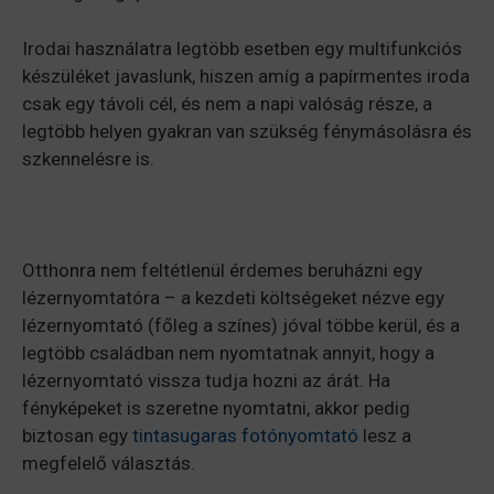
Irodai használatra legtöbb esetben egy multifunkciós
készüléket javaslunk, hiszen amíg a papírmentes iroda
csak egy távoli cél, és nem a napi valóság része, a
legtöbb helyen gyakran van szükség fénymásolásra és
szkennelésre is.
Otthonra nem feltétlenül érdemes beruházni egy
lézernyomtatóra – a kezdeti költségeket nézve egy
lézernyomtató (főleg a színes) jóval többe kerül, és a
legtöbb családban nem nyomtatnak annyit, hogy a
lézernyomtató vissza tudja hozni az árát. Ha
fényképeket is szeretne nyomtatni, akkor pedig
biztosan egy
tintasugaras fotónyomtató
lesz a
megfelelő választás.