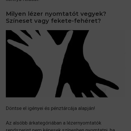
Milyen lézer nyomtatót vegyek?
Színeset vagy fekete-fehéret?
Döntse el igényei és pénztárcája alapján!
Az alsóbb árkategóriában a lézernyomtatók
rendszerint nem képesek színesben nyomtatni, ha