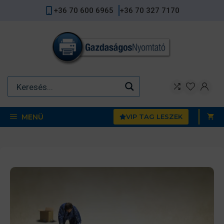
Kilépés
+36 70 600 6965
+36 70 327 7170
a
tartalomba
MENÜ
VIP TAG LESZEK