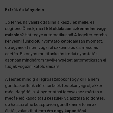
Extrák és kényelem
Jó lenne, ha valaki odaállna a készülék mellé, és
segítene Önnek, mert
kétoldalasan szkennelne vagy
másolna
? Hát tegye automatikussá! A legelterjedtebb
kényelmi funkciójú nyomtató kétoldalasan nyomtat,
de ugyanezt nem végzi el szkennelés és másolás
esetén. Bizonyos multifunkciós irodai nyomtatók
azonban mindhárom tevékenységet automatikusan el
tudják végezni kétoldalasan!
A festék mindig a legrosszabbkor fogy ki! Ha nem
gondoskodtunk előre tartalék festékanyagról, akkor
még idegőrlő is. A nyomtatási igényekhez mérten a
megfelelő kapacitású készülék választása jö döntés,
de ha szeretné középtávon gondtalanná tenni az
életét, választhat
extrém nagy kapacitású