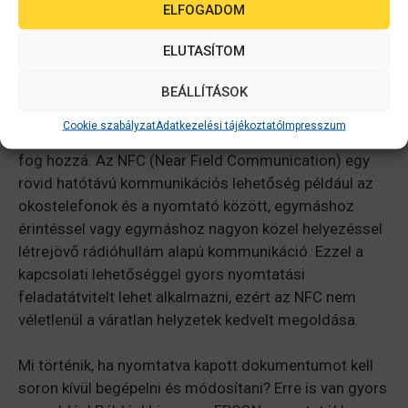
ELFOGADOM
ELUTASÍTOM
BEÁLLÍTÁSOK
A nyomtatók extra lehetőségi kapcsán tapasztalható,
Cookie szabályzat
Adatkezelési tájékoztató
Impresszum
hogy aki az
NFC-funkció
t kipróbálta, ragaszkodni is
fog hozzá. Az NFC (Near Field Communication) egy
rövid hatótávú kommunikációs lehetőség például az
okostelefonok és a nyomtató között, egymáshoz
érintéssel vagy egymáshoz nagyon közel helyezéssel
létrejövő rádióhullám alapú kommunikáció. Ezzel a
kapcsolati lehetőséggel gyors nyomtatási
feladatátvitelt lehet alkalmazni, ezért az NFC nem
véletlenül a váratlan helyzetek kedvelt megoldása.
Mi történik, ha nyomtatva kapott dokumentumot kell
soron kívül begépelni és módosítani? Erre is van gyors