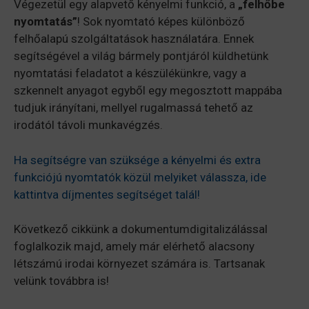
Végezetül egy alapvető kényelmi funkció, a
„felhőbe
nyomtatás”
! Sok nyomtató képes különböző
felhőalapú szolgáltatások használatára. Ennek
segítségével a világ bármely pontjáról küldhetünk
nyomtatási feladatot a készülékünkre, vagy a
szkennelt anyagot egyből egy megosztott mappába
tudjuk irányítani, mellyel rugalmassá tehető az
irodától távoli munkavégzés.
Ha segítségre van szüksége a kényelmi és extra
funkciójú nyomtatók közül melyiket válassza, ide
kattintva díjmentes segítséget talál!
Következő cikkünk a dokumentumdigitalizálással
foglalkozik majd, amely már elérhető alacsony
létszámú irodai környezet számára is. Tartsanak
velünk továbbra is!