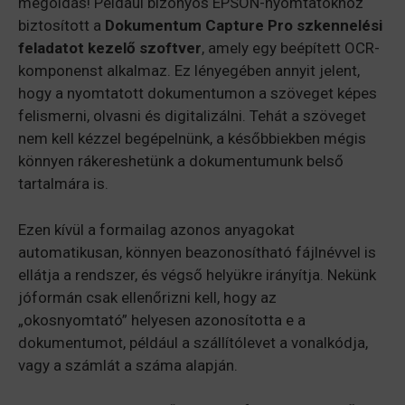
megoldás! Például bizonyos EPSON-nyomtatókhoz
biztosított a
Dokumentum Capture Pro szkennelési
feladatot kezelő szoftver
, amely egy beépített OCR-
komponenst alkalmaz. Ez lényegében annyit jelent,
hogy a nyomtatott dokumentumon a szöveget képes
felismerni, olvasni és digitalizálni. Tehát a szöveget
nem kell kézzel begépelnünk, a későbbiekben mégis
könnyen rákereshetünk a dokumentumunk belső
tartalmára is.
Ezen kívül a formailag azonos anyagokat
automatikusan, könnyen beazonosítható fájlnévvel is
ellátja a rendszer, és végső helyükre irányítja. Nekünk
jóformán csak ellenőrizni kell, hogy az
„okosnyomtató” helyesen azonosította e a
dokumentumot, például a szállítólevet a vonalkódja,
vagy a számlát a száma alapján.