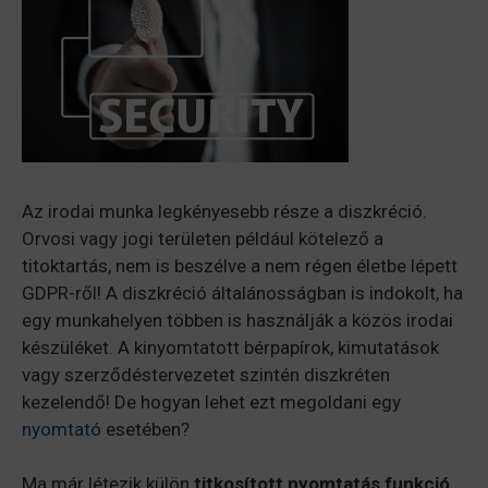
Az irodai munka legkényesebb része a diszkréció.
Orvosi vagy jogi területen például kötelező a
titoktartás, nem is beszélve a nem régen életbe lépett
GDPR-ről! A diszkréció általánosságban is indokolt, ha
egy munkahelyen többen is használják a közös irodai
készüléket. A kinyomtatott bérpapírok, kimutatások
vagy szerződéstervezetet szintén diszkréten
kezelendő! De hogyan lehet ezt megoldani egy
nyomtató
esetében?
Ma már létezik külön
titkosított nyomtatás funkció
,