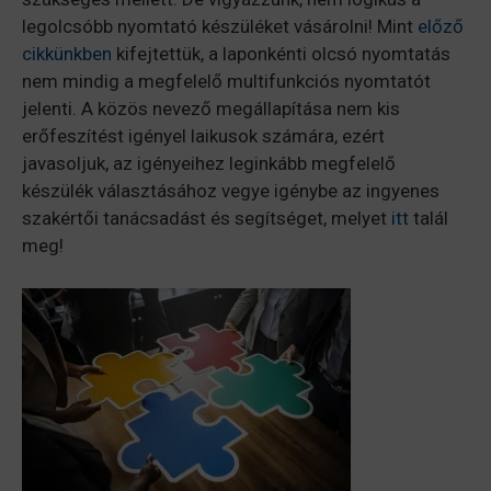
legolcsóbb nyomtató készüléket vásárolni! Mint
előző
cikkünkben
kifejtettük, a laponkénti olcsó nyomtatás
nem mindig a megfelelő multifunkciós nyomtatót
jelenti. A közös nevező megállapítása nem kis
erőfeszítést igényel laikusok számára, ezért
javasoljuk, az igényeihez leginkább megfelelő
készülék választásához vegye igénybe az ingyenes
szakértői tanácsadást és segítséget, melyet
itt
talál
meg!