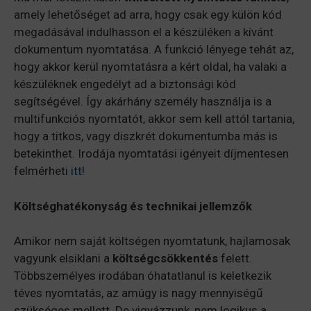
amely lehetőséget ad arra, hogy csak egy külön kód
megadásával indulhasson el a készüléken a kívánt
dokumentum nyomtatása. A funkció lényege tehát az,
hogy akkor kerül nyomtatásra a kért oldal, ha valaki a
készüléknek engedélyt ad a biztonsági kód
segítségével. Így akárhány személy használja is a
multifunkciós nyomtatót, akkor sem kell attól tartania,
hogy a titkos, vagy diszkrét dokumentumba más is
betekinthet. Irodája nyomtatási igényeit díjmentesen
felmérheti
itt
!
Költséghatékonyság és technikai jellemzők
Amikor nem saját költségen nyomtatunk, hajlamosak
vagyunk elsiklani a
költségcsökkentés
felett.
Többszemélyes irodában óhatatlanul is keletkezik
téves nyomtatás, az amúgy is nagy mennyiségű
szükséges mellett. De vigyázzunk, nem logikus a