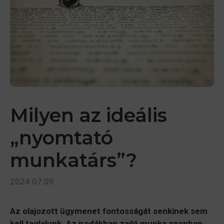
Milyen az ideális
„nyomtató
munkatárs”?
2024.07.09.
Az olajozott ügymenet fontosságát senkinek sem
kell taglalunk. Az irodákban zajló munka azonban