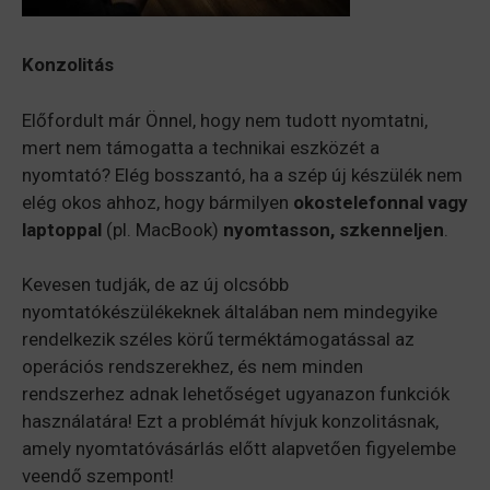
Konzolitás
Előfordult már Önnel, hogy nem tudott nyomtatni,
mert nem támogatta a technikai eszközét a
nyomtató? Elég bosszantó, ha a szép új készülék nem
elég okos ahhoz, hogy bármilyen
okostelefonnal vagy
laptoppal
(pl. MacBook)
nyomtasson, szkenneljen
.
Kevesen tudják, de az új olcsóbb
nyomtatókészülékeknek általában nem mindegyike
rendelkezik széles körű terméktámogatással az
operációs rendszerekhez, és nem minden
rendszerhez adnak lehetőséget ugyanazon funkciók
használatára! Ezt a problémát hívjuk konzolitásnak,
amely nyomtatóvásárlás előtt alapvetően figyelembe
veendő szempont!