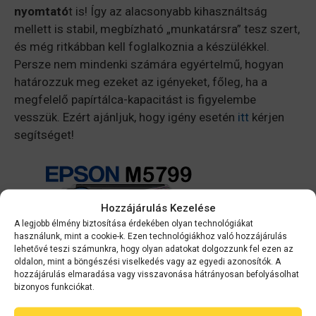
nyomtató
t is! Így az alacsonyabb kihasználtság
mellett is stabil, megbízható „munkatársra” tesz szert,
és még ritkábban kell foglalkoznia a készülékkel.
Persze nem mindenki számára egyértelmű, hogyan
határozzuk meg ezeket az igényeket, főleg, ha a
megfelelő papírtálca-kapacitást is figyelembe
vesszük. Ezért ajánljuk, hogy igény esetén
itt
kérjen
segítséget!
Hozzájárulás Kezelése
A legjobb élmény biztosítása érdekében olyan technológiákat
használunk, mint a cookie-k. Ezen technológiákhoz való hozzájárulás
lehetővé teszi számunkra, hogy olyan adatokat dolgozzunk fel ezen az
oldalon, mint a böngészési viselkedés vagy az egyedi azonosítók. A
hozzájárulás elmaradása vagy visszavonása hátrányosan befolyásolhat
bizonyos funkciókat.