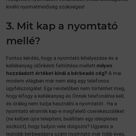
kiváló nyomatminőség szükséges!
3. Mit kap a nyomtató
mellé?
Fontos kérdés, hogy a nyomtató kihelyezése és a
kellékanyag időnkénti feltöltése mellett
milyen
hozzáadott értéket kínál a bérbeadó cég?
A mai
modern világban már nem elég egy telefonos
ügyfélszolgálat. Egy rendelőben nem történhet meg,
hogy kifogy a kellékanyag és Önnek telefonálnia kell,
és órákig nem tudja használni a nyomtatót.. Ha a
nyomtató elromlik kap-e megfelelő cserekészüléket
(ne kelljen újra telepíteni, beállítani egy ideiglenes
eszközt), hogy tudjon vele dolgozni? Ugyanis a
legtöbb bérbeadásra szánt nyomtató már több éves,