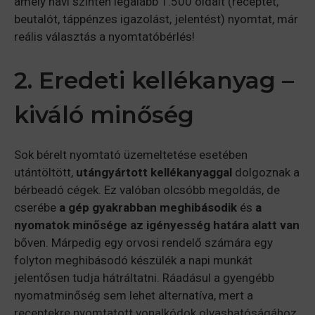
amely havi szinten legalább 1.500 oldalt (receptet,
beutalót, táppénzes igazolást, jelentést) nyomtat, már
reális választás a nyomtatóbérlés!
2. Eredeti kellékanyag –
kiváló minőség
Sok bérelt nyomtató üzemeltetése esetében
utántöltött,
utángyártott kellékanyaggal
dolgoznak a
bérbeadó cégek. Ez valóban olcsóbb megoldás, de
cserébe
a gép gyakrabban meghibásodik
és
a
nyomatok minősége az igényesség határa alatt van
bőven. Márpedig egy orvosi rendelő számára egy
folyton meghibásodó készülék a napi munkát
jelentősen tudja hátráltatni. Ráadásul a gyengébb
nyomatminőség sem lehet alternatíva, mert a
receptekre nyomtatott vonalkódok olvashatóságához