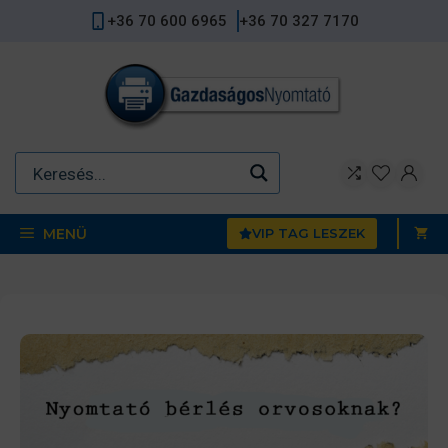
Kilépés
+36 70 600 6965
+36 70 327 7170
a
tartalomba
MENÜ
VIP TAG LESZEK