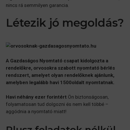
nincs rá semmilyen garancia.
Létezik jó megoldás?
A Gazdaságos Nyomtató csapat kidolgozta a
rendelőkre, orvosokra szabott nyomtató bérlés
rendszert, amelyet olyan rendelőknek ajánlunk,
amelyben legalább havi 1500
oldalt nyomtatnak.
Havi néhány ezer forintért
Ön biztonságosan,
folyamatosan tud dolgozni és nem kell többé –
aggódnia a nyomtató miatt!
Plusz feladatok nélkül –