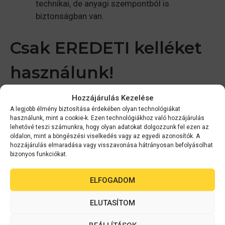
technikai, de anyagi szempontból is
biztonságban van.
Csak EREDETI kelléket
használunk!
Hozzájárulás Kezelése
Az Epson fejlesztéseinek köszönhetően az eredeti
A legjobb élmény biztosítása érdekében olyan technológiákat
kellékanyagok használata ma már nem luxus! Így lehet
használunk, mint a cookie-k. Ezen technológiákhoz való hozzájárulás
a maximális minőséget garantálni ez nem kérdés. És
lehetővé teszi számunkra, hogy olyan adatokat dolgozzunk fel ezen az
oldalon, mint a böngészési viselkedés vagy az egyedi azonosítók. A
mi a maximumot nyújtjuk Önnek minden téren, ez sem
hozzájárulás elmaradása vagy visszavonása hátrányosan befolyásolhat
lehet kérdés.
bizonyos funkciókat.
A gyártó támogatását is
ELFOGADOM
élvezzük!
ELUTASÍTOM