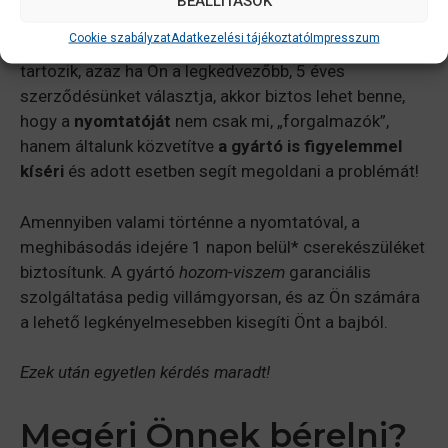
BEÁLLÍTÁSOK
Az általunk ajánlott nyomtatók az Epson termékei!
Cookie szabályzat
Adatkezelési tájékoztató
Impresszum
Bérbe adott nyomtatóinkhoz 5 éves gyártói garancia
tartozik, azaz ha Ön a legkedvezőbb, 5 éves
szerződésünket választja, akkor biztos lehet benne,
hogy a
nyomtatóját
nem csak mi, „forgalmazók”,
hanem általunk közvetítve
a gyártó is figyelemmel
kíséri
és adott esetben segít megoldani a problémát!
Amennyiben valami történne a nyomtatóval, a
meghibásodás idejére 1 napon belül* cserekészüléket
biztosítunk. A gyártó
hozom-viszem
garanciális
szolgáltatása pedig villámgyorsan, és az Ön számára
a lehető legkényelmesebben kisegíti Önt a bajból.
Ezek után egyetlen kérdés maradt!
Megéri Önnek bérelni?