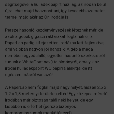
segítségével a hulladék papírt házilag, az irodán belül
újra lehet majd hasznosítani, így kevesebb szemetet
termel majd akár az Ön irodája is!
Persze hasonló kezdeményezések léteznek már, de
azok a gépek gigászi raktárakat foglalnak el, a
PaperLab pedig kifejezetten irodákba lett fejlesztve,
ami valóban nagyon jól hangzik! A gép a maga
nemében egyedülálló, egyetlen hasonló szerkezetről
tudunk a WhiteGoat nevű találmányról, amelyik az
irodai hulladékpapírt WC papírrá alakítja, de itt
egészen másról van szó!
A PaperLab nem foglal majd nagy helyet, hiszen 2,5 x
1,2 x 1,8 méternyi területen elfér! Egy közepes méretű
irodában már biztosan talál neki helyet, de egy
kisebben is elférhet (persze bizonyos
kompromisszumok megkötésével).