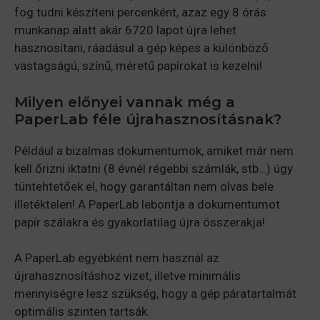
fog tudni készíteni percenként, azaz egy 8 órás
munkanap alatt akár 6720 lapot újra lehet
hasznosítani, ráadásul a gép képes a különböző
vastagságú, színű, méretű papírokat is kezelni!
Milyen előnyei vannak még a
PaperLab féle újrahasznosításnak?
Például a bizalmas dokumentumok, amiket már nem
kell őrizni iktatni (8 évnél régebbi számlák, stb…) úgy
tüntehtetőek el, hogy garantáltan nem olvas bele
illetéktelen! A PaperLab lebontja a dokumentumot
papír szálakra és gyakorlatilag újra összerakja!
A PaperLab egyébként nem használ az
újrahasznosításhoz vizet, illetve minimális
mennyiségre lesz szükség, hogy a gép páratartalmát
optimális szinten tartsák.