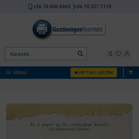
Kilépés
+36 70 600 6965
+36 70 327 7170
a
tartalomba
MENÜ
VIP TAG LESZEK