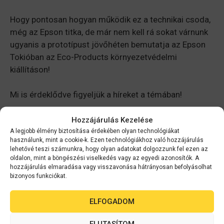
Hogy pontosan hogyan működik ez a technikai csoda,
még az Epson titka, de már nem kell rá sokat várnunk
ugyanis a prototípust jövőhéten bemutatja az Epson
Tokióban az Eco-Products környezetvédelmi
kiállításon!
Mi is érdeklődve figyeljük a híreket a témában!
Önnek mi a véleménye? Hasznosítana otthon újra
Hozzájárulás Kezelése
A legjobb élmény biztosítása érdekében olyan technológiákat
papírt?
használunk, mint a cookie-k. Ezen technológiákhoz való hozzájárulás
lehetővé teszi számunkra, hogy olyan adatokat dolgozzunk fel ezen az
oldalon, mint a böngészési viselkedés vagy az egyedi azonosítók. A
Fotónyomtató: Befektetés vagy pénzkidobás?
hozzájárulás elmaradása vagy visszavonása hátrányosan befolyásolhat
bizonyos funkciókat.
Hogyan segíthet egy üzleti nyomtató az irodában
és otthon is?
ELFOGADOM
ELUTASÍTOM