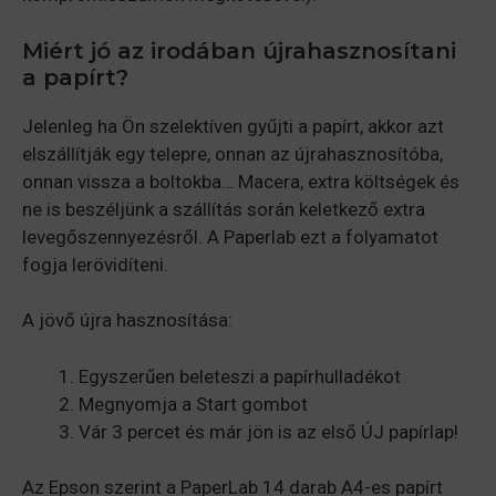
Miért jó az irodában újrahasznosítani
a papírt?
Jelenleg ha Ön szelektíven gyűjti a papírt, akkor azt
elszállítják egy telepre, onnan az újrahasznosítóba,
onnan vissza a boltokba… Macera, extra költségek és
ne is beszéljünk a szállítás során keletkező extra
levegőszennyezésről. A Paperlab ezt a folyamatot
fogja lerövidíteni.
A jövő újra hasznosítása:
Egyszerűen beleteszi a papírhulladékot
Megnyomja a Start gombot
Vár 3 percet és már jön is az első ÚJ papírlap!
Az Epson szerint a PaperLab 14 darab A4-es papírt