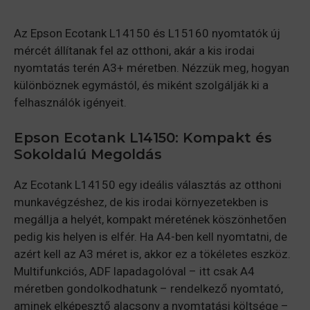
Az Epson Ecotank L14150 és L15160 nyomtatók új
mércét állítanak fel az otthoni, akár a kis irodai
nyomtatás terén A3+ méretben. Nézzük meg, hogyan
különböznek egymástól, és miként szolgálják ki a
felhasználók igényeit.
Epson Ecotank L14150: Kompakt és
Sokoldalú Megoldás
Az Ecotank L14150 egy ideális választás az otthoni
munkavégzéshez, de kis irodai környezetekben is
megállja a helyét, kompakt méretének köszönhetően
pedig kis helyen is elfér. Ha A4-ben kell nyomtatni, de
azért kell az A3 méret is, akkor ez a tökéletes eszköz.
Multifunkciós, ADF lapadagolóval – itt csak A4
méretben gondolkodhatunk – rendelkező nyomtató,
aminek elképesztő alacsony a nyomtatási költsége –