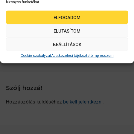
bizonyos funkciókat.
Az Epson Ecotank Fotónyomtatók! Melyiket
ELFOGADOM
érdemes választani 2023-ban?
ELUTASÍTOM
Az Epson Ecotank Sorozat: Otthoni Ultra Alacsony
Költségű Nyomtatás Csúcsminőségben
BEÁLLÍTÁSOK
Cookie szabályzat
Adatkezelési tájékoztató
Impresszum
Szólj hozzá!
Hozzászólás küldéséhez
be kell jelentkezni
.