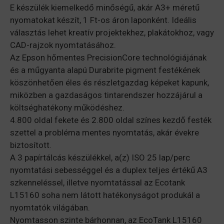
E készülék kiemelkedő minőségű, akár A3+ méretű
nyomatokat készít, 1 Ft-os áron laponként. Ideális
választás lehet kreatív projektekhez, plakátokhoz, vagy
CAD-rajzok nyomtatásához.
Az Epson hőmentes PrecisionCore technológiájának
és a műgyanta alapú Durabrite pigment festékének
köszönhetően éles és részletgazdag képeket kapunk,
miközben a gazdaságos tintarendszer hozzájárul a
költséghatékony működéshez.
4.800 oldal fekete és 2.800 oldal színes kezdő festék
szettel a probléma mentes nyomtatás, akár évekre
biztosított.
A 3 papírtálcás készülékkel, a(z) ISO 25 lap/perc
nyomtatási sebességgel és a duplex teljes értékű A3
szkenneléssel, illetve nyomtatással az Ecotank
L15160 soha nem látott hatékonyságot produkál a
nyomtatók világában.
Nyomtasson szinte bárhonnan, az EcoTank L15160