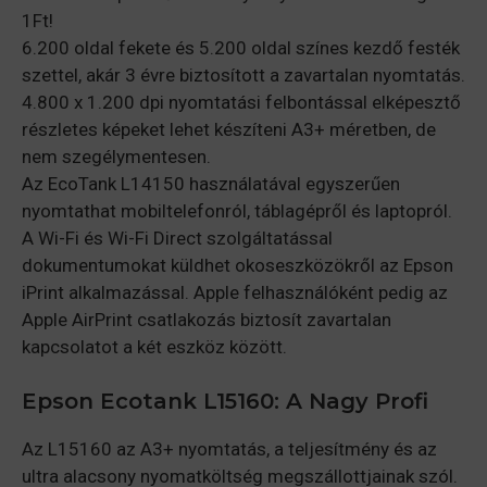
1Ft!
6.200 oldal fekete és 5.200 oldal színes kezdő festék
szettel, akár 3 évre biztosított a zavartalan nyomtatás.
4.800 x 1.200 dpi nyomtatási felbontással elképesztő
részletes képeket lehet készíteni A3+ méretben, de
nem szegélymentesen.
Az EcoTank L14150 használatával egyszerűen
nyomtathat mobiltelefonról, táblagépről és laptopról.
A Wi-Fi és Wi-Fi Direct szolgáltatással
dokumentumokat küldhet okoseszközökről az Epson
iPrint alkalmazással. Apple felhasználóként pedig az
Apple AirPrint csatlakozás biztosít zavartalan
kapcsolatot a két eszköz között.
Epson Ecotank L15160: A Nagy Profi
Az L15160 az A3+ nyomtatás, a teljesítmény és az
ultra alacsony nyomatköltség megszállottjainak szól.