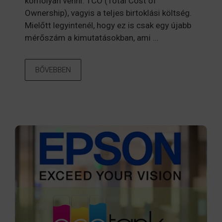
komolyan venni: TCO (Total Cost of
Ownership), vagyis a teljes birtoklási költség.
Mielőtt legyintenél, hogy ez is csak egy újabb
mérőszám a kimutatásokban, ami ...
BŐVEBBEN