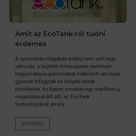
Amit az EcoTank-ról tudni
érdemes
A nyomtatás világában évekig nem volt nagy
változás: a legtöbb tintasugaras nyomtató
hagyományos patronokkal működött, amelyek
gyorsan kifogytak és drágán voltak
pótolhatók. Az Epson azonban egy merőben új
megoldással állt elő: az EcoTank
technológiával, amely ...
BŐVEBBEN