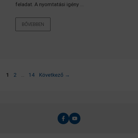
feladat. A nyomtatási igény ...
BŐVEBBEN
Oldal
Oldal
Oldal
1
2
…
14
Következő
→