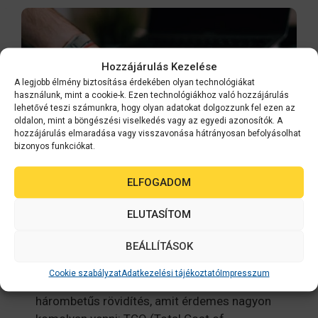
Hozzájárulás Kezelése
A legjobb élmény biztosítása érdekében olyan technológiákat
használunk, mint a cookie-k. Ezen technológiákhoz való hozzájárulás
lehetővé teszi számunkra, hogy olyan adatokat dolgozzunk fel ezen az
oldalon, mint a böngészési viselkedés vagy az egyedi azonosítók. A
hozzájárulás elmaradása vagy visszavonása hátrányosan befolyásolhat
bizonyos funkciókat.
ELFOGADOM
ELUTASÍTOM
Mennyi valóban egy
nyomtató költsége?
BEÁLLÍTÁSOK
Cookie szabályzat
Adatkezelési tájékoztató
Impresszum
Az irodai költségek között van egy
hárombetűs rövidítés, amit érdemes nagyon