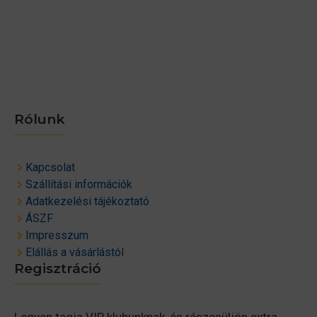
Rólunk
Kapcsolat
Szállítási információk
Adatkezelési tájékoztató
ÁSZF
Impresszum
Elállás a vásárlástól
Regisztráció
Legyen tagja VIP klubunknak, és részesüljön extra