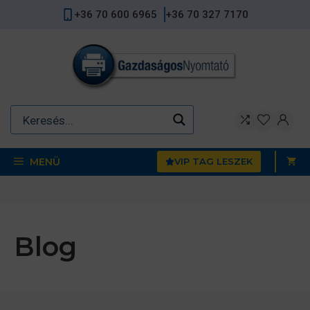
Kilépés
+36 70 600 6965
+36 70 327 7170
a
tartalomba
MENÜ
VIP TAG LESZEK
Blog