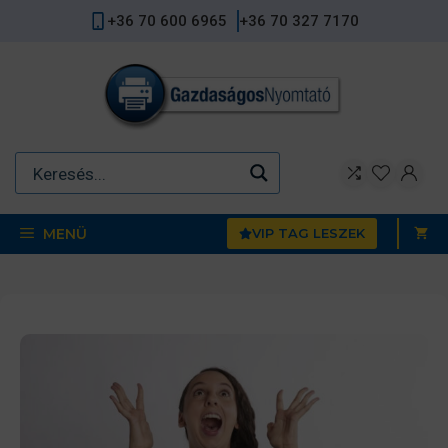
Kilépés
+36 70 600 6965
+36 70 327 7170
a
tartalomba
MENÜ
VIP TAG LESZEK