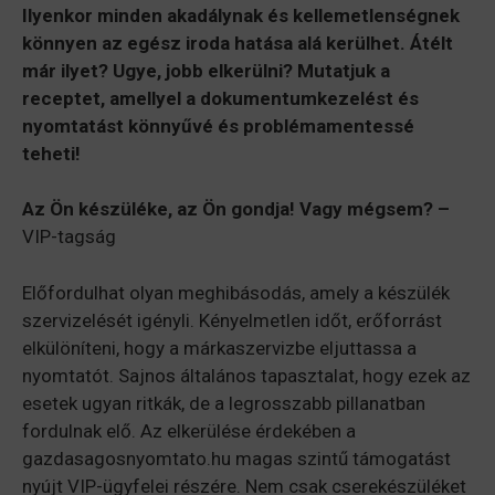
Ilyenkor minden akadálynak és kellemetlenségnek
könnyen az egész iroda hatása alá kerülhet. Átélt
már ilyet? Ugye, jobb elkerülni? Mutatjuk a
receptet, amellyel a dokumentumkezelést és
nyomtatást könnyűvé és problémamentessé
teheti!
Az Ön készüléke, az Ön gondja! Vagy mégsem? –
VIP-tagság
Előfordulhat olyan meghibásodás, amely a készülék
szervizelését igényli. Kényelmetlen időt, erőforrást
elkülöníteni, hogy a márkaszervizbe eljuttassa a
nyomtatót. Sajnos általános tapasztalat, hogy ezek az
esetek ugyan ritkák, de a legrosszabb pillanatban
fordulnak elő. Az elkerülése érdekében a
gazdasagosnyomtato.hu magas szintű támogatást
nyújt VIP-ügyfelei részére. Nem csak cserekészüléket