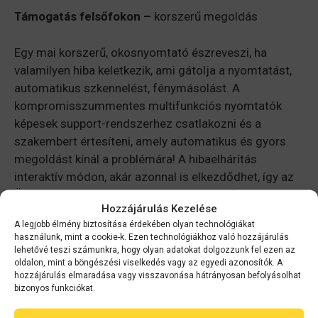
Támogatás felsőfokon –
korszerű megoldás
Egy mai korszerű, okosnyomtató észreveszi, ha
valamilyen hiba keletkezik, ami gátolja a nyomtatást,
automatikus szkennelést, fénymásolást. A
kompromisszummentes multifunkciós nyomtatók
képesek support-rendszerhez csatlakozni és a
szakembert értesíteni, amely automatikus és gyors
megoldást kínál a problémára! A hibaelhárítás
interaktív módon, akár azonnal is elkezdődhet, így az
Ön irodájában minimálisra csökken az idő- és anyagi
Hozzájárulás Kezelése
veszteség.
A legjobb élmény biztosítása érdekében olyan technológiákat
használunk, mint a cookie-k. Ezen technológiákhoz való hozzájárulás
Általános díjmentes nyomtatófelmérés-szolgáltatást
lehetővé teszi számunkra, hogy olyan adatokat dolgozzunk fel ezen az
oldalon, mint a böngészési viselkedés vagy az egyedi azonosítók. A
itt érheti el!
hozzájárulás elmaradása vagy visszavonása hátrányosan befolyásolhat
bizonyos funkciókat.
Matricanyomtatás felsőfokon: hogyan készül egy