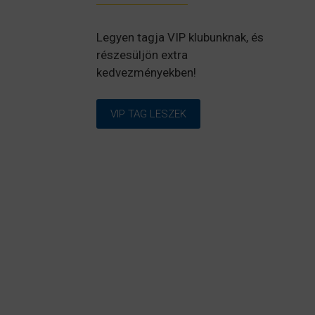
Legyen tagja VIP klubunknak, és
részesüljön extra
kedvezményekben!
VIP TAG LESZEK