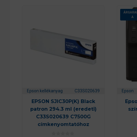
ÁRGARA
A
Epson kellékanyag
C33S020639
Epson
EPSON SJIC30P(K) Black
Epso
patron 294.3 ml (eredeti)
sz
C33S020639 C7500G
címkenyomtatóhoz