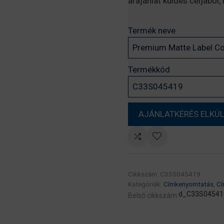
árajánlat küldés céljából
Termék neve
Termékkód
Cikkszám:
C33S045419
Kategóriák:
Címkenyomtatás
,
Cí
d_C33S04541
Belső cikkszám: