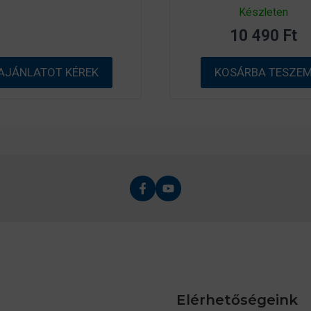
5
0
Készleten
-
a
b
z
ő
10 490
Ft
5
l
-
b
ő
AJÁNLATOT KÉREK
KOSÁRBA TESZE
l
Elérhetőségeink