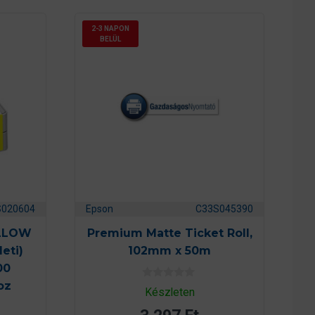
2-3 NAPON
BELÜL
S020604
Epson
C33S045390
ELLOW
Premium Matte Ticket Roll,
eti)
102mm x 50m
00
oz
0
Készleten
a
z