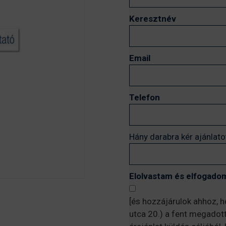
Keresztnév
Email
Telefon
Hány darabra kér ajánlato
Elolvastam és elfogadom
[és hozzájárulok ahhoz, 
utca 20.) a fent megadot