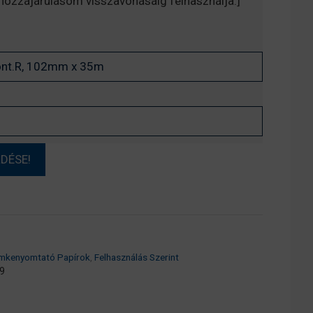
, hozzájárulásom visszavonásáig felhasználja.]
mkenyomtató Papírok
,
Felhasználás Szerint
9