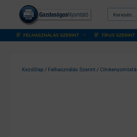
Kilépés
a
tartalomba
FELHASZNÁLÁS SZERINT
TÍPUS SZERINT
Kezdőlap
/
Felhasználás Szerint
/
Címkenyomtatá