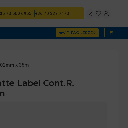
36 70 600 6965
+36 70 327 7170
VIP TAG LESZEK
 102mm x 35m
te Label Cont.R,
m