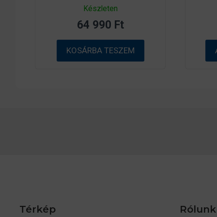
0
Készleten
a
z
64 990
Ft
5
-
b
ő
KOSÁRBA TESZEM
l
Térkép
Rólunk