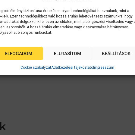
egjobb élmény biztosítása érdekében olyan technológiákat használunk, mint a
kie-k. Ezen technológiákhoz való hozzájárulás lehetővé teszi számunkra, hogy
an adatokat dolgozzunk fel ezen az oldalon, mint a böngészési viselkedés vagy 
edi azonosítók. A hozzájárulás elmaradása vagy visszavonása hátrányosan
olyásolhat bizonyos funkciókat.
ELFOGADOM
ELUTASÍTOM
BEÁLLÍTÁSOK
Cookie szabályzat
Adatkezelési tájékoztató
Impresszum
k