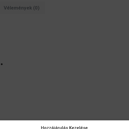
Vélemények (0)
…
Hozzájárulás Kezelése