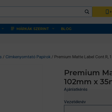
+
MÁRKÁK SZERINT
BLOG
s
/
Címkenyomtató Papírok
/ Premium Matte Label Cont.R,
Premium Mat
102mm x 35
Ajánlatkérés
Vezetéknév