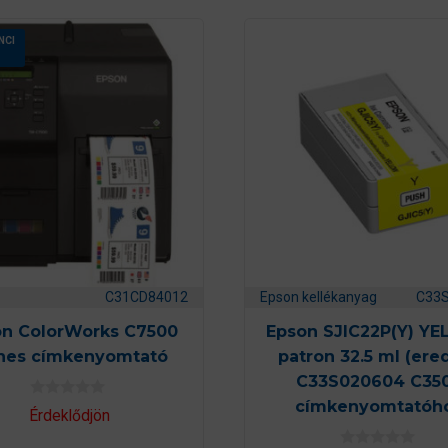
NCI
C31CD84012
Epson kellékanyag
C33
n ColorWorks C7500
Epson SJIC22P(Y) Y
ínes címkenyomtató
patron 32.5 ml (ered
C33S020604 C35
címkenyomtatóh
0
Érdeklődjön
a
z