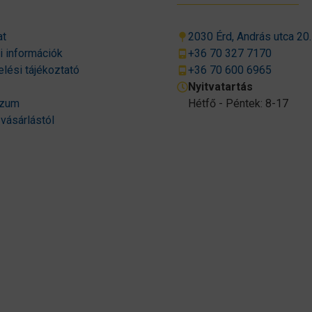
at
2030 Érd, András utca 20.
si információk
+36 70 327 7170
lési tájékoztató
+36 70 600 6965
Nyitvatartás
szum
Hétfő - Péntek: 8-17
 vásárlástól