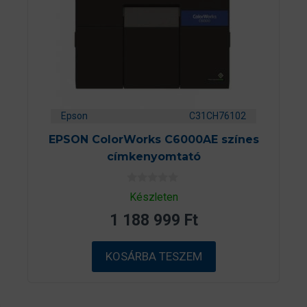
Epson
C31CH76102
EPSON ColorWorks C6000AE színes
címkenyomtató
0
Készleten
a
z
1 188 999
Ft
5
-
b
ő
KOSÁRBA TESZEM
l