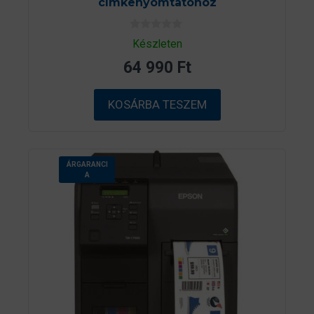
címkenyomtatóhoz
0
Készleten
a
z
64 990
Ft
5
-
b
ő
KOSÁRBA TESZEM
l
ÁRGARANCI
A