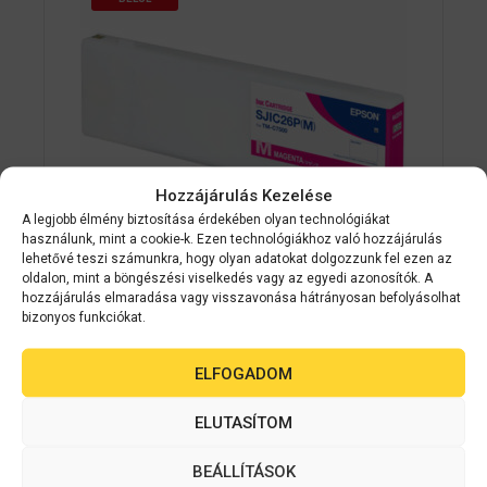
Hozzájárulás Kezelése
A legjobb élmény biztosítása érdekében olyan technológiákat
használunk, mint a cookie-k. Ezen technológiákhoz való hozzájárulás
lehetővé teszi számunkra, hogy olyan adatokat dolgozzunk fel ezen az
oldalon, mint a böngészési viselkedés vagy az egyedi azonosítók. A
Epson kellékanyag
C33S020620
hozzájárulás elmaradása vagy visszavonása hátrányosan befolyásolhat
bizonyos funkciókat.
Epson SJIC26P(M): Ink cartridge for
ColorWorks C7500 (Magenta)
ELFOGADOM
0
ELUTASÍTOM
Érdeklődjön
a
z
5
BEÁLLÍTÁSOK
AJÁNLATOT KÉREK
-