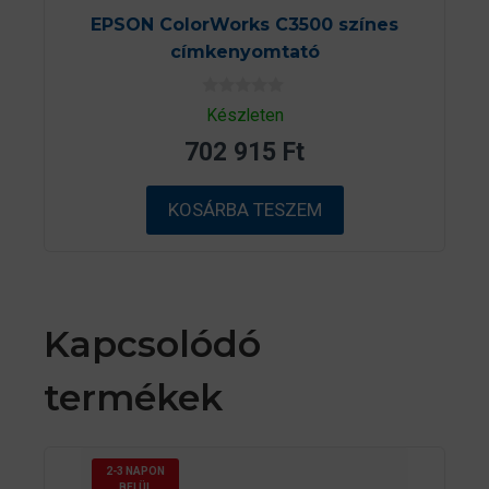
EPSON ColorWorks C3500 színes
címkenyomtató
0
Készleten
a
z
702 915
Ft
5
-
b
ő
KOSÁRBA TESZEM
l
Kapcsolódó
termékek
2-3 NAPON
BELÜL