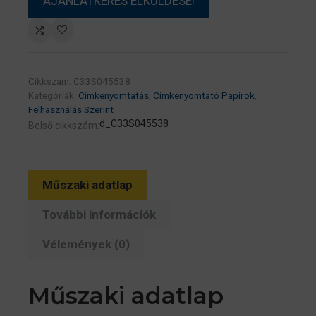
Cikkszám:
C33S045538
Kategóriák:
Címkenyomtatás
,
Címkenyomtató Papírok
,
Felhasználás Szerint
d_C33S045538
Belső cikkszám:
Műszaki adatlap
További információk
Vélemények (0)
Műszaki adatlap