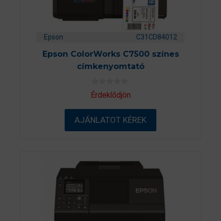
Epson
C31CD84012
Epson ColorWorks C7500 színes
címkenyomtató
0
Érdeklődjön
a
z
5
AJÁNLATOT KÉREK
-
b
ő
l