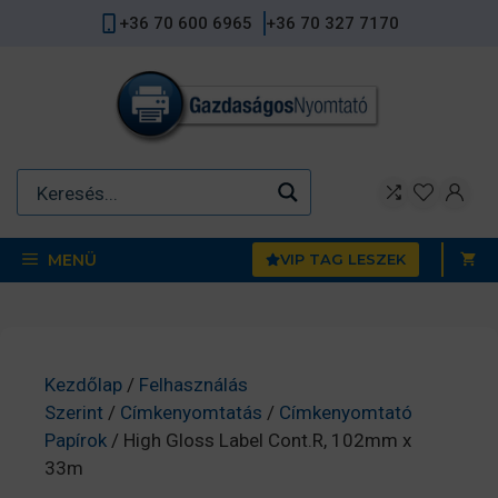
Kilépés
+36 70 600 6965
+36 70 327 7170
a
tartalomba
MENÜ
VIP TAG LESZEK
Kezdőlap
/
Felhasználás
Szerint
/
Címkenyomtatás
/
Címkenyomtató
Papírok
/ High Gloss Label Cont.R, 102mm x
33m