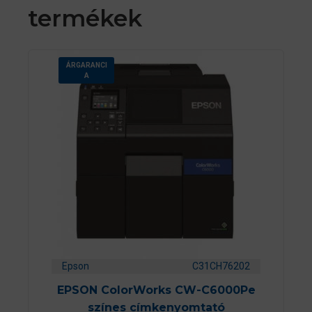
termékek
ÁRGARANCI
A
Epson
C31CH76202
EPSON ColorWorks CW-C6000Pe
színes címkenyomtató