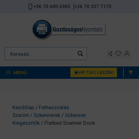
Kilépés
+36 70 600 6965
+36 70 327 7170
a
tartalomba
MENÜ
VIP TAG LESZEK
Kezdőlap
/
Felhasználás
Szerint
/
Szkennerek
/
Szkenner
Kiegészítők
/ Flatbed Scanner Dock