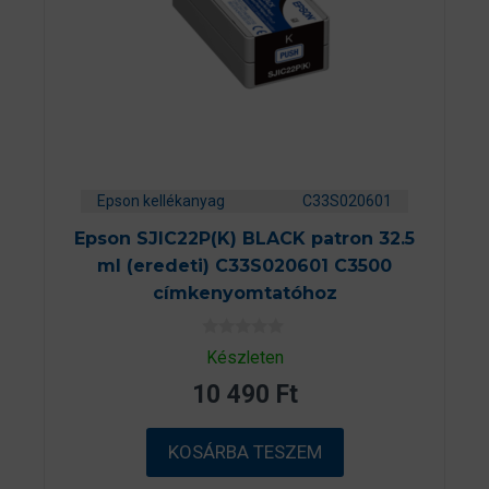
Epson kellékanyag
C33S020601
Epson SJIC22P(K) BLACK patron 32.5
ml (eredeti) C33S020601 C3500
címkenyomtatóhoz
0
Készleten
a
z
10 490
Ft
5
-
b
ő
KOSÁRBA TESZEM
l