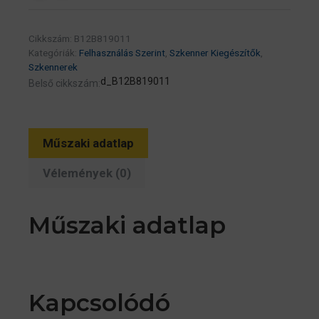
Cikkszám:
B12B819011
Kategóriák:
Felhasználás Szerint
,
Szkenner Kiegészítők
,
Szkennerek
d_B12B819011
Belső cikkszám:
Műszaki adatlap
Vélemények (0)
Műszaki adatlap
Kapcsolódó