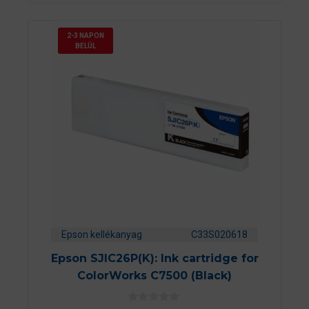
2-3 NAPON
BELÜL
Epson kellékanyag
C33S020618
Epson SJIC26P(K): Ink cartridge for
ColorWorks C7500 (Black)