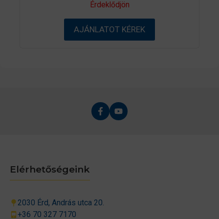
0
Érdeklődjön
a
z
5
AJÁNLATOT KÉREK
-
b
ő
l
Elérhetőségeink
2030 Érd, András utca 20.
+36 70 327 7170