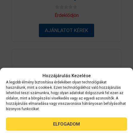
0
Érdeklődjön
a
z
5
AJÁNLATOT KÉREK
-
b
ő
l
Hozzájárulás Kezelése
A legjobb élmény biztosítása érdekében olyan technológiákat
használunk, mint a cookie-k. Ezen technológiákhoz való hozzájárulás
lehetővé teszi számunkra, hogy olyan adatokat dolgozzunk fel ezen az
oldalon, mint a böngészési viselkedés vagy az egyedi azonosítók. A
hozzájárulás elmaradása vagy visszavonása hátrányosan befolyásolhat
bizonyos funkciókat.
ELFOGADOM