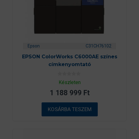
Epson
C31CH76102
EPSON ColorWorks C6000AE színes
címkenyomtató
0
Készleten
a
z
1 188 999
Ft
5
-
b
ő
KOSÁRBA TESZEM
l