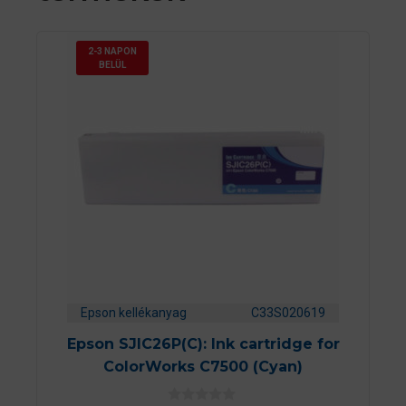
2-3 NAPON
BELÜL
Epson kellékanyag
C33S020619
Epson SJIC26P(C): Ink cartridge for
ColorWorks C7500 (Cyan)