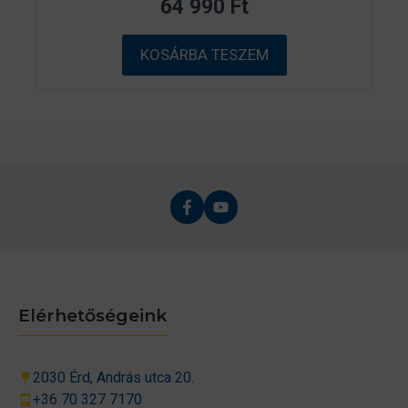
64 990
Ft
5
-
b
ő
KOSÁRBA TESZEM
l
Elérhetőségeink
2030 Érd, András utca 20.
+36 70 327 7170