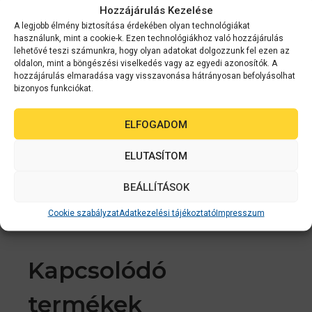
Hozzájárulás Kezelése
Kiváló minőség és sokoldalúság
A legjobb élmény biztosítása érdekében olyan technológiákat
használunk, mint a cookie-k. Ezen technológiákhoz való hozzájárulás
Az új DM-D30 opcionális kijelzőt úgy terveztük,
lehetővé teszi számunkra, hogy olyan adatokat dolgozzunk fel ezen az
hogy illeszkedjen a TM-m30 nyomtató modern
oldalon, mint a böngészési viselkedés vagy az egyedi azonosítók. A
hozzájárulás elmaradása vagy visszavonása hátrányosan befolyásolhat
kialakításához, emellett opcionális táblagéptartó
bizonyos funkciókat.
is kapható hozzá. A fekete és fehér színben is
kapható nyomtató többféle szürkeárnyalatban is
ELFOGADOM
képes számlákat nyomtatni, fejlett grafikai és
vonalkódnyomtatási funkciókkal bír, amelyek
ELUTASÍTOM
lehetővé teszik a számlák nagy mértékű
személyre szabását emblémák és
BEÁLLÍTÁSOK
reklámszövegek egyszerű hozzáadásával.
Cookie szabályzat
Adatkezelési tájékoztató
Impresszum
Kapcsolódó
termékek