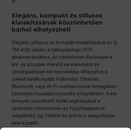
is.
Elegáns, kompakt és stílusos
kialakításának köszönhetően
bárhol elhelyezheti
Elegáns, stílusos és kompakt kialakításával az új
TM-m30 ideális a táblagépalapú POS
alkalmazásokhoz, és tökéletesen illeszkedik a
kis- és közepes méretű kereskedelmi és
vendéglátóipari környezetekbe, elősegítve a
sokkal hatékonyabb működést. Ethernet,
Bluetooth, vagy Wi-Fi csatlakozóival lényegében
bármilyen munkakörnyezetbe integrálható. A két
könnyen cserélhető fedél segítségével a
nyomtató vízszintesen és függőlegesen is
telepíthető, így felülről és elölről is adagolhatja
bele a papírt.