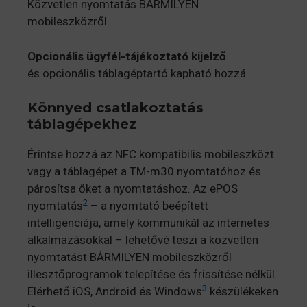
Közvetlen nyomtatás BÁRMILYEN
mobileszközről
Opcionális ügyfél-tájékoztató kijelző
és opcionális táblagéptartó kapható hozzá
Könnyed csatlakoztatás
táblagépekhez
Érintse hozzá az NFC kompatibilis mobileszközt
vagy a táblagépet a TM-m30 nyomtatóhoz és
párosítsa őket a nyomtatáshoz. Az ePOS
2
nyomtatás
– a nyomtató beépített
intelligenciája, amely kommunikál az internetes
alkalmazásokkal – lehetővé teszi a közvetlen
nyomtatást BÁRMILYEN mobileszközről
illesztőprogramok telepítése és frissítése nélkül.
3
Elérhető iOS, Android és Windows
készülékeken