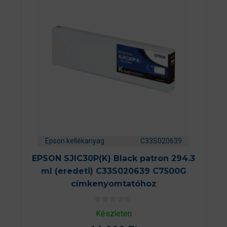
Epson kellékanyag
C33S020639
EPSON SJIC30P(K) Black patron 294.3
ml (eredeti) C33S020639 C7500G
címkenyomtatóhoz
0
Készleten
a
z