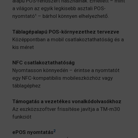
alapú POS-rendszert használnak. Emellett – mint
a világon az egyik legkisebb asztali POS-
nyomtató¹ – bárhol könnyen elhelyezhető.
Táblagépalapú POS-környezethez tervezve
Középpontban a mobil csatlakoztathatóság és a
kis méret
NFC csatlakoztathatóság
Nyomtasson könnyedén – érintse a nyomtatót
egy NFC-kompatibilis mobileszközhöz vagy
táblagéphez
Támogatás a vezetékes vonalkódolvasókhoz
Az eszközszoftver frissítése javítja a TM-m30
funkciót
2
ePOS nyomtatás