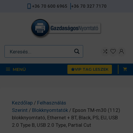
Kilépés
+36 70 600 6965
+36 70 327 7170
a
tartalomba
MENÜ
VIP TAG LESZEK
Kezdőlap
/
Felhasználás
Szerint
/
Blokknyomtatók
/ Epson TM-m30 (112)
blokknyomtató, Ethernet + BT, Black, PS, EU, USB
2.0 Type B, USB 2.0 Type, Partial Cut