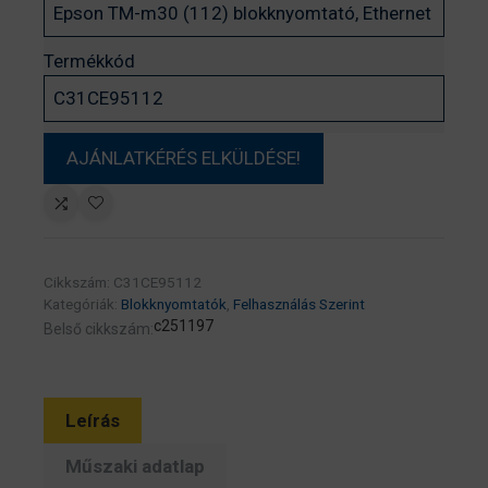
Termékkód
Cikkszám:
C31CE95112
Kategóriák:
Blokknyomtatók
,
Felhasználás Szerint
c251197
Belső cikkszám:
Leírás
Műszaki adatlap