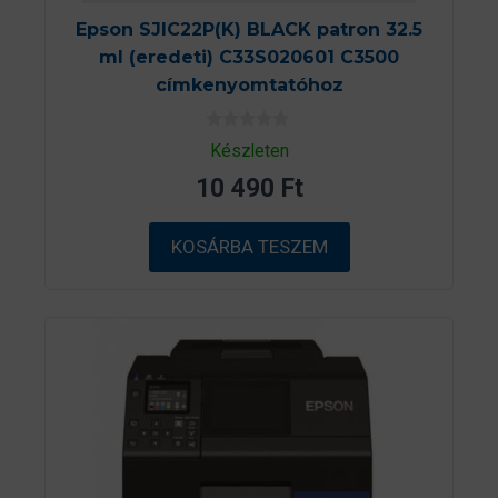
Epson SJIC22P(K) BLACK patron 32.5
ml (eredeti) C33S020601 C3500
címkenyomtatóhoz
0
Készleten
a
z
10 490
Ft
5
-
b
ő
KOSÁRBA TESZEM
l